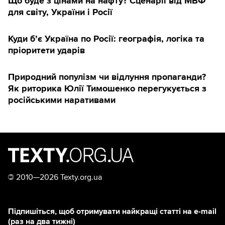
Що буде з цінами на нафту? Сценарії від МВФ
для світу, України і Росії
Куди б’є Україна по Росії: географія, логіка та
пріоритети ударів
Природний популізм чи відлуння пропаганди?
Як риторика Юлії Тимошенко перегукується з
російськими наративами
©
2010—2026 Texty.org.ua
Підпишіться, щоб отримувати найкращі статті на e-mail
(раз на два тижні)