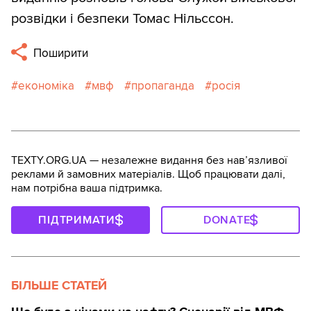
розвідки і безпеки Томас Нільссон.
Поширити
економіка
мвф
пропаганда
росія
TEXTY.ORG.UA — незалежне видання без навʼязливої
реклами й замовних матеріалів. Щоб працювати далі,
нам потрібна ваша підтримка.
ПІДТРИМАТИ
DONATE
БІЛЬШЕ СТАТЕЙ