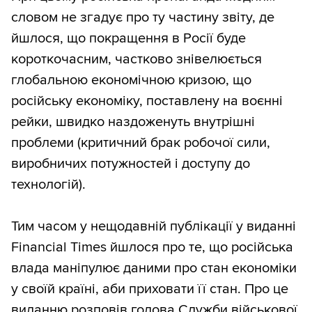
словом не згадує про ту частину звіту, де
йшлося, що покращення в Росії буде
короткочасним, частково знівелюється
глобальною економічною кризою, що
російську економіку, поставлену на воєнні
рейки, швидко наздоженуть внутрішні
проблеми (критичний брак робочої сили,
виробничих потужностей і доступу до
технологій).
Тим часом у нещодавній публікації у виданні
Financial Times йшлося про те, що російська
влада маніпулює даними про стан економіки
у своїй країні, аби приховати її стан. Про це
виданню розповів голова Служби військової