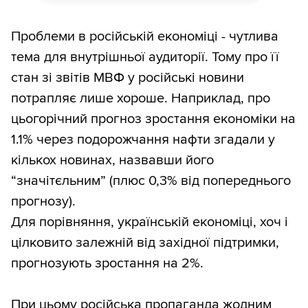
Проблеми в російській економіці - чутлива
тема для внутрішньої аудиторії. Тому про її
стан зі звітів МВФ у російські новини
потрапляє лише хороше. Наприклад, про
цьогорічний прогноз зростання економіки на
1.1% через подорожчання нафти згадали у
кількох новинах, назвавши його
“значітєльним” (плюс 0,3% від попереднього
прогнозу).
Для порівняння, українській економіці, хоч і
цілковито залежній від західної підтримки,
прогнозують зростання на 2%.
При цьому російська пропаганда жодним