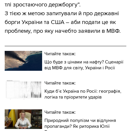
тлі зростаючого держборгу”.
З тією ж метою запитували й про державні
борги України та США – аби подати це як
проблему, про яку начебто заявили в МВФ.
Читайте також:
Що буде з цінами на нафту? Сценарії
від МВФ для світу, України і Росії
Читайте також:
Куди б’є Україна по Росії: географія,
логіка та пріоритети ударів
Читайте також:
Природний популізм чи відлуння
пропаганди? Як риторика Юлії