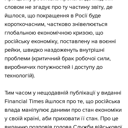
словом не згадує про ту частину звіту, де
йшлося, що покращення в Росії буде
короткочасним, частково знівелюється
глобальною економічною кризою, що
російську економіку, поставлену на воєнні
рейки, швидко наздоженуть внутрішні
проблеми (критичний брак робочої сили,
виробничих потужностей і доступу до
технологій).
Тим часом у нещодавній публікації у виданні
Financial Times йшлося про те, що російська
влада маніпулює даними про стан економіки
у своїй країні, аби приховати її стан. Про це
виданню розповів голова Служби військової