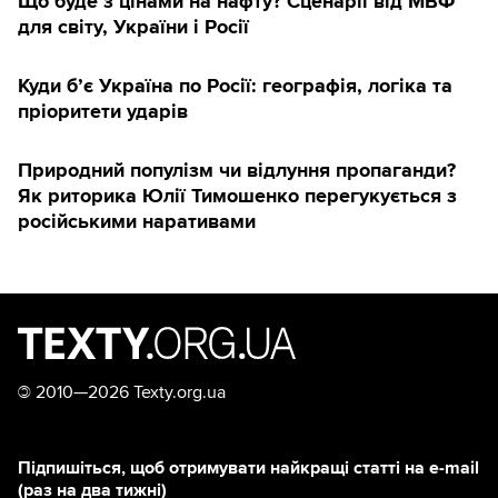
Що буде з цінами на нафту? Сценарії від МВФ
для світу, України і Росії
Куди б’є Україна по Росії: географія, логіка та
пріоритети ударів
Природний популізм чи відлуння пропаганди?
Як риторика Юлії Тимошенко перегукується з
російськими наративами
©
2010—2026 Texty.org.ua
Підпишіться, щоб отримувати найкращі статті на e-mail
(раз на два тижні)