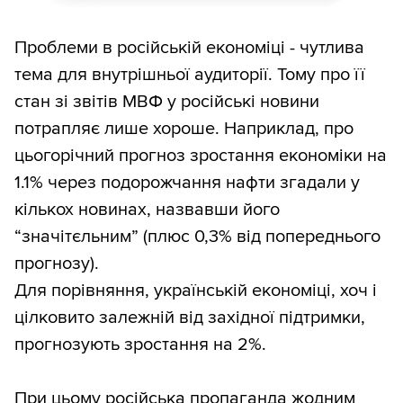
Проблеми в російській економіці - чутлива
тема для внутрішньої аудиторії. Тому про її
стан зі звітів МВФ у російські новини
потрапляє лише хороше. Наприклад, про
цьогорічний прогноз зростання економіки на
1.1% через подорожчання нафти згадали у
кількох новинах, назвавши його
“значітєльним” (плюс 0,3% від попереднього
прогнозу).
Для порівняння, українській економіці, хоч і
цілковито залежній від західної підтримки,
прогнозують зростання на 2%.
При цьому російська пропаганда жодним