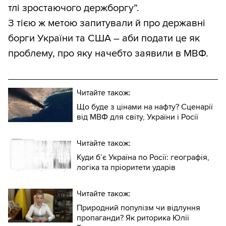
тлі зростаючого держборгу”.
З тією ж метою запитували й про державні
борги України та США – аби подати це як
проблему, про яку начебто заявили в МВФ.
Читайте також:
Що буде з цінами на нафту? Сценарії
від МВФ для світу, України і Росії
Читайте також:
Куди б’є Україна по Росії: географія,
логіка та пріоритети ударів
Читайте також:
Природний популізм чи відлуння
пропаганди? Як риторика Юлії