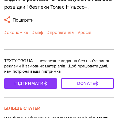
розвідки і безпеки Томас Нільссон.
Поширити
економіка
мвф
пропаганда
росія
TEXTY.ORG.UA — незалежне видання без навʼязливої
реклами й замовних матеріалів. Щоб працювати далі,
нам потрібна ваша підтримка.
ПІДТРИМАТИ
DONATE
БІЛЬШЕ СТАТЕЙ