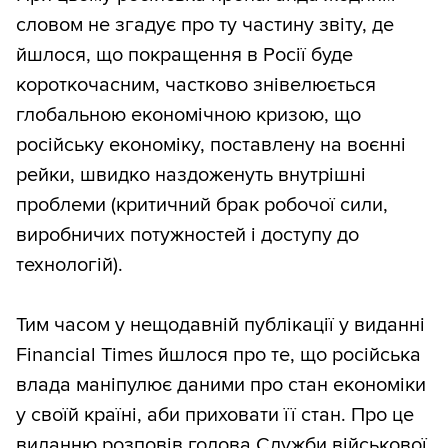
словом не згадує про ту частину звіту, де
йшлося, що покращення в Росії буде
короткочасним, частково знівелюється
глобальною економічною кризою, що
російську економіку, поставлену на воєнні
рейки, швидко наздоженуть внутрішні
проблеми (критичний брак робочої сили,
виробничих потужностей і доступу до
технологій).
Тим часом у нещодавній публікації у виданні
Financial Times йшлося про те, що російська
влада маніпулює даними про стан економіки
у своїй країні, аби приховати її стан. Про це
виданню розповів голова Служби військової