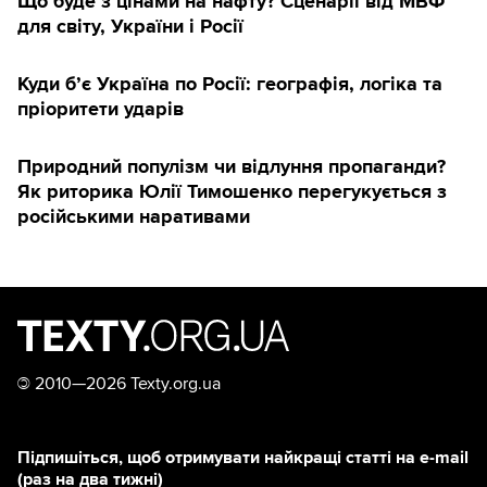
Що буде з цінами на нафту? Сценарії від МВФ
для світу, України і Росії
Куди б’є Україна по Росії: географія, логіка та
пріоритети ударів
Природний популізм чи відлуння пропаганди?
Як риторика Юлії Тимошенко перегукується з
російськими наративами
©
2010—2026 Texty.org.ua
Підпишіться, щоб отримувати найкращі статті на e-mail
(раз на два тижні)