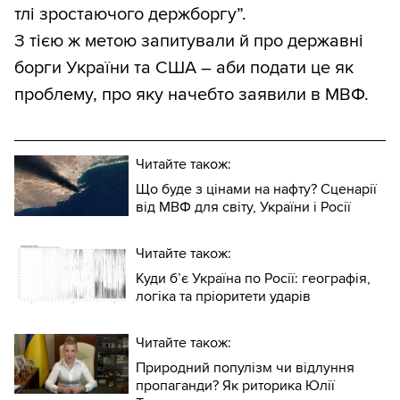
тлі зростаючого держборгу”.
З тією ж метою запитували й про державні
борги України та США – аби подати це як
проблему, про яку начебто заявили в МВФ.
Читайте також:
Що буде з цінами на нафту? Сценарії
від МВФ для світу, України і Росії
Читайте також:
Куди б’є Україна по Росії: географія,
логіка та пріоритети ударів
Читайте також:
Природний популізм чи відлуння
пропаганди? Як риторика Юлії