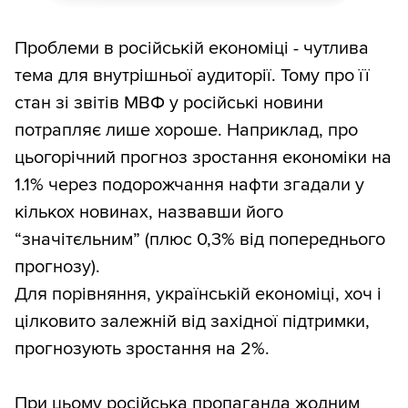
Проблеми в російській економіці - чутлива
тема для внутрішньої аудиторії. Тому про її
стан зі звітів МВФ у російські новини
потрапляє лише хороше. Наприклад, про
цьогорічний прогноз зростання економіки на
1.1% через подорожчання нафти згадали у
кількох новинах, назвавши його
“значітєльним” (плюс 0,3% від попереднього
прогнозу).
Для порівняння, українській економіці, хоч і
цілковито залежній від західної підтримки,
прогнозують зростання на 2%.
При цьому російська пропаганда жодним