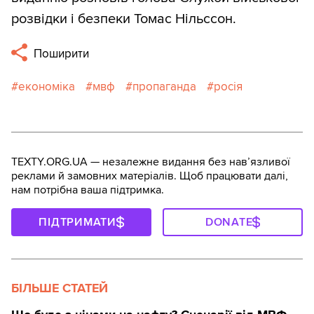
розвідки і безпеки Томас Нільссон.
Поширити
економіка
мвф
пропаганда
росія
TEXTY.ORG.UA — незалежне видання без навʼязливої
реклами й замовних матеріалів. Щоб працювати далі,
нам потрібна ваша підтримка.
ПІДТРИМАТИ
DONATE
БІЛЬШЕ СТАТЕЙ