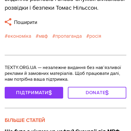
розвідки і безпеки Томас Нільссон.
Поширити
економіка
мвф
пропаганда
росія
TEXTY.ORG.UA — незалежне видання без навʼязливої
реклами й замовних матеріалів. Щоб працювати далі,
нам потрібна ваша підтримка.
ПІДТРИМАТИ
DONATE
БІЛЬШЕ СТАТЕЙ