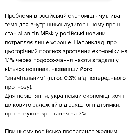
Проблеми в російській економіці - чутлива
тема для внутрішньої аудиторії. Тому про її
стан зі звітів МВФ у російські новини
потрапляє лише хороше. Наприклад, про
цьогорічний прогноз зростання економіки на
1.1% через подорожчання нафти згадали у
кількох новинах, назвавши його
“значітєльним” (плюс 0,3% від попереднього
прогнозу).
Для порівняння, українській економіці, хоч і
цілковито залежній від західної підтримки,
прогнозують зростання на 2%.
При цьому російська пропаганда жодним