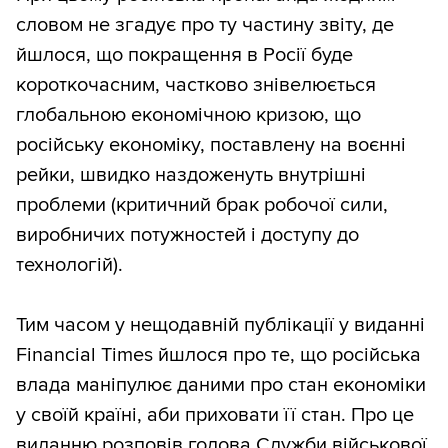
словом не згадує про ту частину звіту, де
йшлося, що покращення в Росії буде
короткочасним, частково знівелюється
глобальною економічною кризою, що
російську економіку, поставлену на воєнні
рейки, швидко наздоженуть внутрішні
проблеми (критичний брак робочої сили,
виробничих потужностей і доступу до
технологій).
Тим часом у нещодавній публікації у виданні
Financial Times йшлося про те, що російська
влада маніпулює даними про стан економіки
у своїй країні, аби приховати її стан. Про це
виданню розповів голова Служби військової