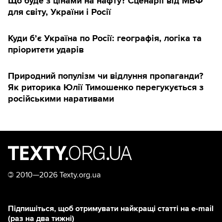
Що буде з цінами на нафту? Сценарії від МВФ
для світу, України і Росії
Куди б’є Україна по Росії: географія, логіка та
пріоритети ударів
Природний популізм чи відлуння пропаганди?
Як риторика Юлії Тимошенко перегукується з
російськими наративами
©
2010—2026 Texty.org.ua
Підпишіться, щоб отримувати найкращі статті на e-mail
(раз на два тижні)