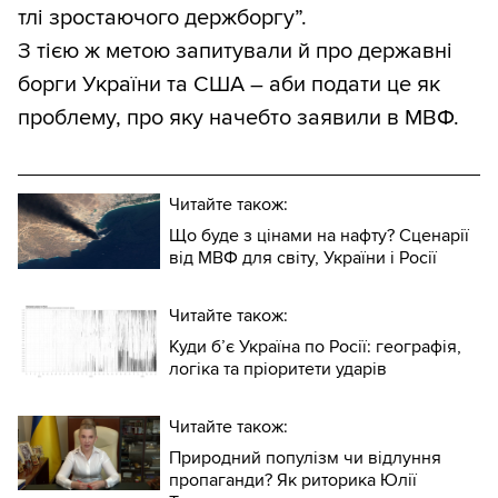
тлі зростаючого держборгу”.
З тією ж метою запитували й про державні
борги України та США – аби подати це як
проблему, про яку начебто заявили в МВФ.
Читайте також:
Що буде з цінами на нафту? Сценарії
від МВФ для світу, України і Росії
Читайте також:
Куди б’є Україна по Росії: географія,
логіка та пріоритети ударів
Читайте також:
Природний популізм чи відлуння
пропаганди? Як риторика Юлії