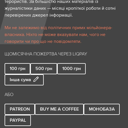
терористів. За більшістю наших матеріалів із
журналістики даних — місяці кропіткої роботи й сотні
перевірених джерел інформації.
Ми не залежимо від політичних примх мільйонера-
власника. Ніхто не може вказувати нам, чого не
говорити чи про що не повідомляти.
ЩОМІСЯЧНА ПОЖЕРТВА ЧЕРЕЗ LIQPAY
100
грн
500
грн
1000
грн
Інша сума
АБО
PATREON
BUY ME A COFFEE
МОНОБАЗА
PAYPAL