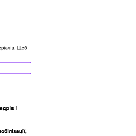
ріалів. Щоб
адрів і
обілізації,