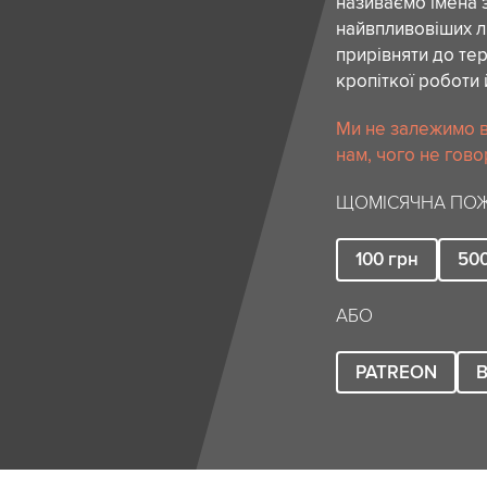
називаємо імена 
найвпливовіших лю
прирівняти до тер
кропіткої роботи 
Ми не залежимо в
нам, чого не гово
ЩОМІСЯЧНА ПОЖ
100
грн
50
АБО
PATREON
B