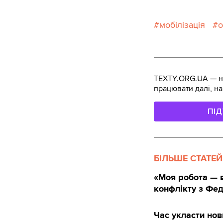
мобілізація
о
TEXTY.ORG.UA — не
працювати далі, на
ПІ
БІЛЬШЕ СТАТЕЙ
«Моя робота — в
конфлікту з Фе
Час укласти нови