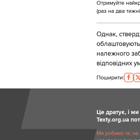
Отримуйте найкра
(раз на два тижні
Однак, стверд
облаштовують 
належного заб
відповідних у
Поширити
:
Це дратує, і м
Texty.org.ua п
Ми робимо те, на