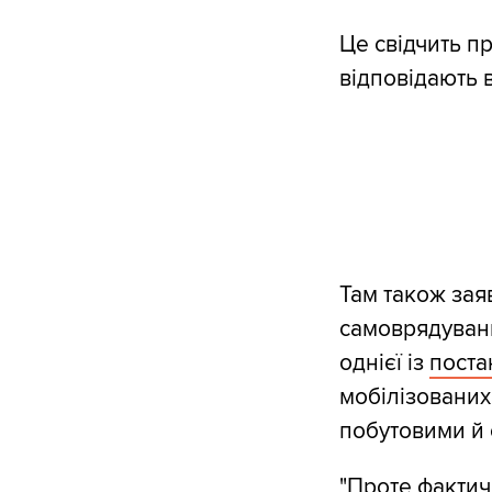
Це свідчить п
відповідають 
Там також зая
самоврядуванн
однієї із
поста
мобілізованих
побутовими й 
"Проте фактич