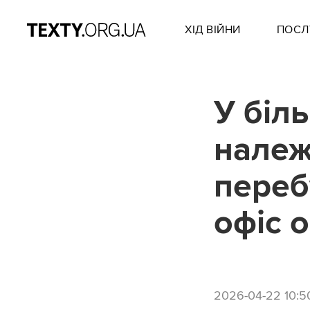
ХІД ВІЙНИ
ПОСЛ
У біл
належ
переб
офіс 
2026-04-22 10:5