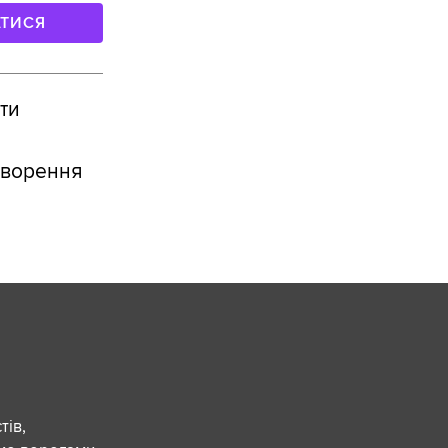
АТИСЯ
ти
творення
ів,