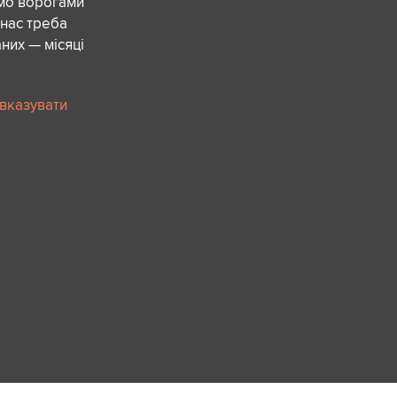
ємо ворогами
 нас треба
них — місяці
 вказувати