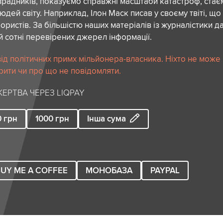
зрадників, показуємо справжні масштаби катастроф, ста
дей світу. Наприклад, Ілон Маск писав у своєму твіті, що
ористів. За більшістю наших матеріалів із журналістики да
й сотні перевірених джерел інформації.
ід політичних примх мільйонера-власника. Ніхто не може
рити чи про що не повідомляти.
ЕРТВА ЧЕРЕЗ LIQPAY
0
грн
1000
грн
Інша сума
UY ME A COFFEE
МОНОБАЗА
PAYPAL