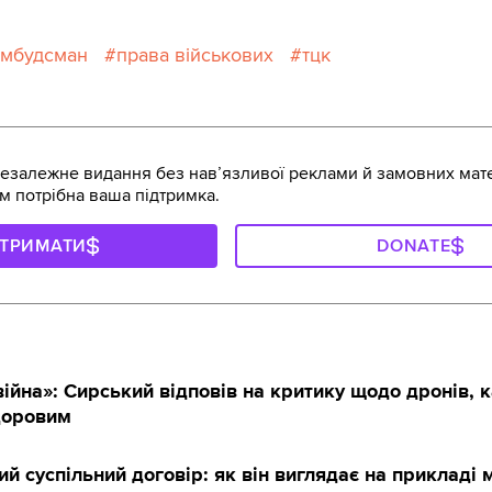
мбудсман
права військових
тцк
залежне видання без навʼязливої реклами й замовних мате
м потрібна ваша підтримка.
ДТРИМАТИ
DONATE
ійна»: Сирський відповів на критику щодо дронів, к
доровим
й суспільний договір: як він виглядає на прикладі м