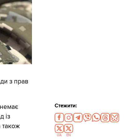
ди з прав
Стежити:
 немає
д із
а також
UA
EN