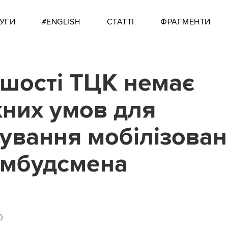
УГИ
#ENGLISH
СТАТТІ
ФРАГМЕНТИ
ьшості ТЦК немає
них умов для
ування мобілізован
омбудсмена
0