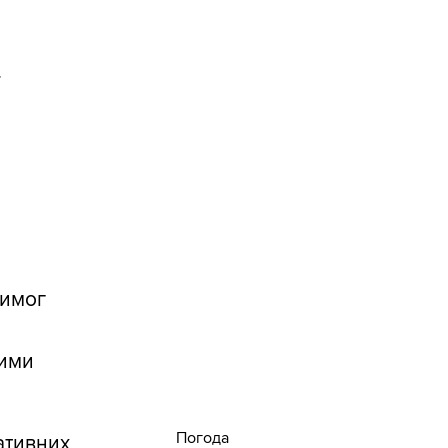
.
вимог
ними
Погода
ативних