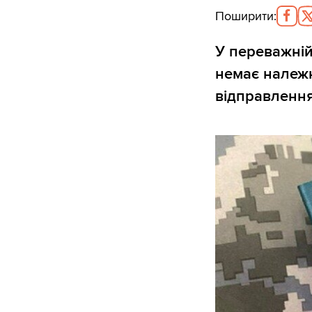
Поширити
:
У переважній
немає належн
відправлення