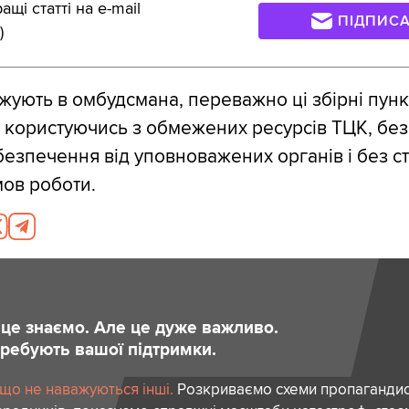
щі статті на e-mail
ПІДПИС
)
жують в омбудсмана, переважно ці збірні пунк
користуючись з обмежених ресурсів ТЦК, без
езпечення від уповноважених органів і без с
мов роботи.
и це знаємо. Але це дуже важливо.
отребують вашої підтримки.
 що не наважуються інші.
Розкриваємо схеми пропагандист