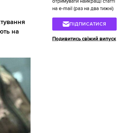
отримувати найкращі статті
на e-mail (раз на два тижні)
ктування
ПІДПИСАТИСЯ
ють на
Подивитись свіжий випуск