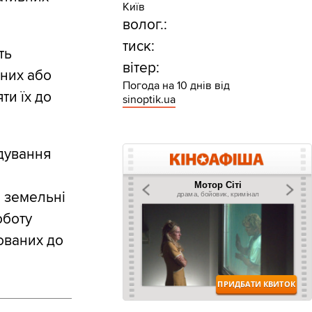
Київ
волог.:
тиск:
ть
вітер:
нних або
Погода на 10 днів від
ти їх до
sinoptik.ua
ядування
, земельні
оботу
ованих до