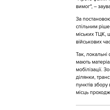
вимог", – заув
За постановою 
спільним ріше
міських ТЦК, 
військових час
Так, локальні
мають матеріа
мобілізації. З
ділянки, транс
пунктів збору
місць проход