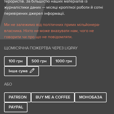
терористів. За більшістю наших матеріалів із
журналістики даних — місяці кропіткої роботи й сотні
перевірених джерел інформації.
Ми не залежимо від політичних примх мільйонера-
власника. Ніхто не може вказувати нам, чого не
говорити чи про що не повідомляти.
ЩОМІСЯЧНА ПОЖЕРТВА ЧЕРЕЗ LIQPAY
100
грн
500
грн
1000
грн
Інша сума
АБО
PATREON
BUY ME A COFFEE
МОНОБАЗА
PAYPAL