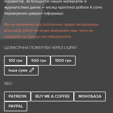
терористів. За більшістю наших матеріалів із
журналістики даних — місяці кропіткої роботи й сотні
перевірених джерел інформації.
Ми не залежимо від політичних примх мільйонера-
власника. Ніхто не може вказувати нам, чого не
говорити чи про що не повідомляти.
ЩОМІСЯЧНА ПОЖЕРТВА ЧЕРЕЗ LIQPAY
100
грн
500
грн
1000
грн
Інша сума
АБО
PATREON
BUY ME A COFFEE
МОНОБАЗА
PAYPAL