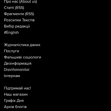
Про нас
(About us)
Статті
(RSS)
Фрагменти
(RSS)
Розсилки Текстів
Вибір редакції
#English
Журналістика даних
Послуги
Фальшиві соціологи
Дезінформація
Disinfomonitor
Інтернам
Підтримай нас!
Наш магазин
Графік Дня
Архів блогів