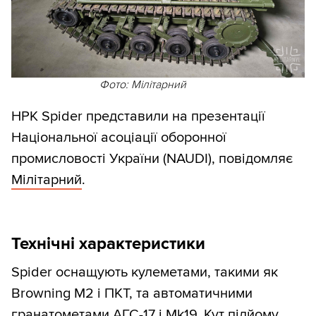
Фото: Мілітарний
НРК Spider представили на презентації
Національної асоціації оборонної
промисловості України (NAUDI), повідомляє
Мілітарний
.
Технічні характеристики
Spider оснащують кулеметами, такими як
Browning M2 і ПКТ, та автоматичними
гранатометами АГС-17 і Mk19. Кут підйому