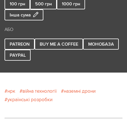
100
грн
500
грн
1000
грн
Інша сума
АБО
PATREON
BUY ME A COFFEE
МОНОБАЗА
PAYPAL
нрк
війна технології
наземні дрони
українські розробки