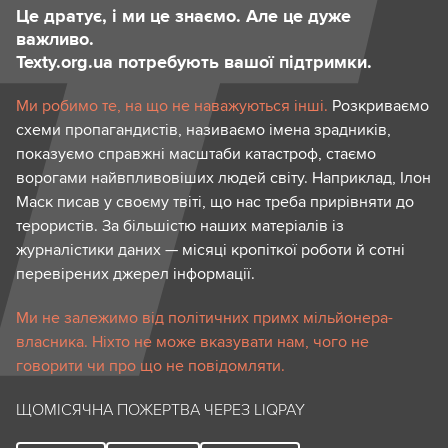
Це дратує, і ми це знаємо. Але це дуже
важливо.
Texty.org.ua потребують вашої підтримки.
Ми робимо те, на що не наважуються інші.
Розкриваємо
схеми пропагандистів, називаємо імена зрадників,
показуємо справжні масштаби катастроф, стаємо
ворогами найвпливовіших людей світу. Наприклад, Ілон
Маск писав у своєму твіті, що нас треба прирівняти до
терористів. За більшістю наших матеріалів із
журналістики даних — місяці кропіткої роботи й сотні
перевірених джерел інформації.
Ми не залежимо від політичних примх мільйонера-
власника. Ніхто не може вказувати нам, чого не
говорити чи про що не повідомляти.
ЩОМІСЯЧНА ПОЖЕРТВА ЧЕРЕЗ LIQPAY