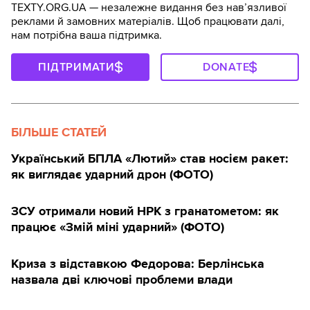
TEXTY.ORG.UA — незалежне видання без навʼязливої
реклами й замовних матеріалів. Щоб працювати далі,
нам потрібна ваша підтримка.
ПІДТРИМАТИ
DONATE
БІЛЬШЕ СТАТЕЙ
Український БПЛА «Лютий» став носієм ракет:
як виглядає ударний дрон (ФОТО)
ЗСУ отримали новий НРК з гранатометом: як
працює «Змій міні ударний» (ФОТО)
Криза з відставкою Федорова: Берлінська
назвала дві ключові проблеми влади