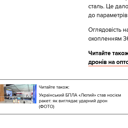
сталь. Це дало
до параметрів
Оглядовість н
охопленням 36
Читайте також
дронів на опт
Читайте також:
Український БПЛА «Лютий» став носієм
ракет: як виглядає ударний дрон
(ФОТО)