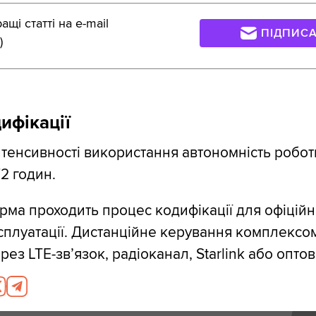
щі статті на e-mail
ПІДПИС
)
ифікації
нтенсивності використання автономність робот
2 годин.
рма проходить процес кодифікації для офіційн
сплуатації. Дистанційне керування комплексо
ез LTE-зв’язок, радіоканал, Starlink або опто