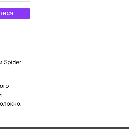
АТИСЯ
и Spider
ого
м
волокно.