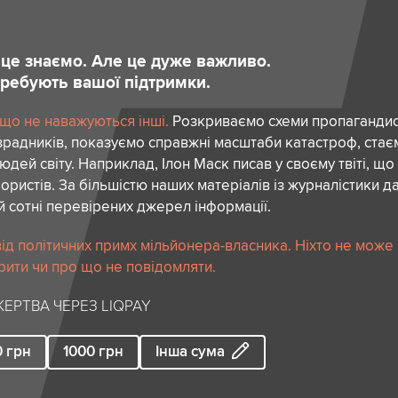
и це знаємо. Але це дуже важливо.
отребують вашої підтримки.
 що не наважуються інші.
Розкриваємо схеми пропагандист
зрадників, показуємо справжні масштаби катастроф, ста
дей світу. Наприклад, Ілон Маск писав у своєму твіті, що
ористів. За більшістю наших матеріалів із журналістики да
й сотні перевірених джерел інформації.
ід політичних примх мільйонера-власника. Ніхто не може
рити чи про що не повідомляти.
ЕРТВА ЧЕРЕЗ LIQPAY
0
грн
1000
грн
Інша сума