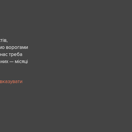
ів,
ємо ворогами
 нас треба
них — місяці
 вказувати