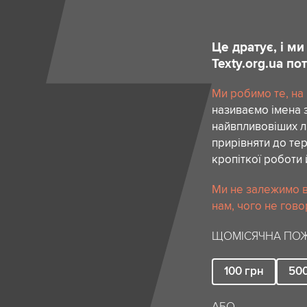
Це дратує, і м
Texty.org.ua п
Ми робимо те, на
називаємо імена 
найвпливовіших лю
прирівняти до тер
кропіткої роботи 
Ми не залежимо в
нам, чого не гово
ЩОМІСЯЧНА ПОЖ
100
грн
50