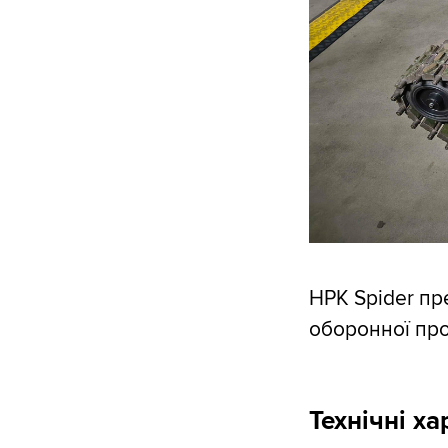
НРК Spider пр
оборонної про
Технічні х