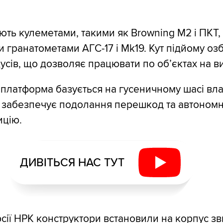
ють кулеметами, такими як Browning M2 і ПКТ, 
 гранатометами АГС-17 і Mk19. Кут підйому оз
усів, що дозволяє працювати по об’єктах на ви
платформа базується на гусеничному шасі вла
 забезпечує подолання перешкод та автономн
ицію.
ДИВІТЬСЯ НАС ТУТ
рсії НРК конструктори встановили на корпус з