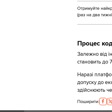
Отримуйте найкра
(раз на два тижні
Процес код
Залежно від і
становить до 7
Наразі платфо
допуску до ек
здійснюють чер
Поширити
: