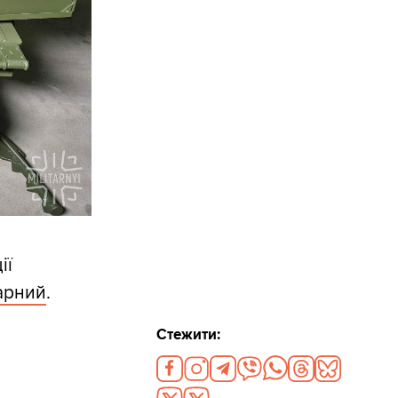
ії
арний
.
Стежити: