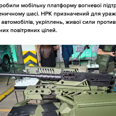
зробили мобільну платформу вогневої підт
сеничному шасі. НРК призначений для ура
автомобілів, укріплень, живої сили против
их повітряних цілей.