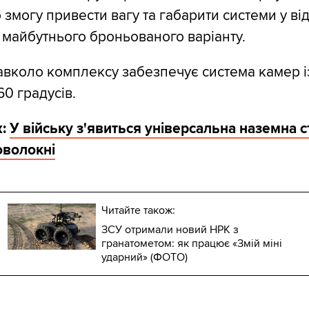
 змогу привести вагу та габарити системи у ві
 майбутнього броньованого варіанту.
авколо комплексу забезпечує система камер і
0 градусів.
:
У війську з'явиться універсальна наземна с
оволокні
Читайте також:
ЗСУ отримали новий НРК з
гранатометом: як працює «Змій міні
ударний» (ФОТО)