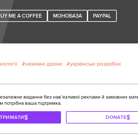
UY ME A COFFEE
МОНОБАЗА
PAYPAL
нології
наземні дрони
українські розробки
залежне видання без навʼязливої реклами й замовних мате
м потрібна ваша підтримка.
ДТРИМАТИ
DONATE