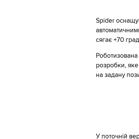
Spider оснащу
автоматичними
сягає +70 град
Роботизована 
розробки, яке
на задану поз
У поточній ве