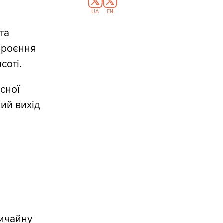
UA
EN
та
броєння
соті.
сної
ий вихід
вичайну