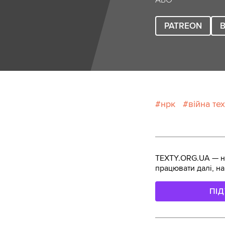
АБО
PATREON
B
нрк
війна тех
TEXTY.ORG.UA — не
працювати далі, на
ПІ