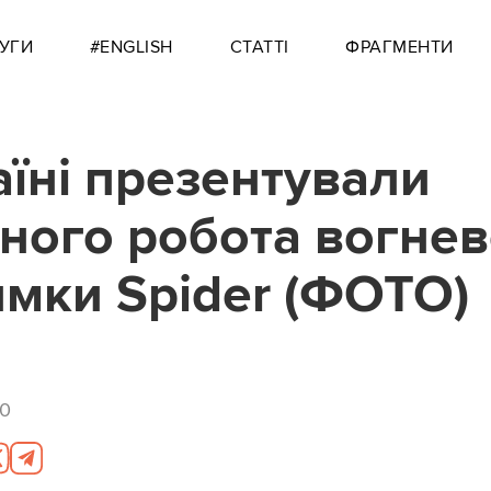
УГИ
#ENGLISH
СТАТТІ
ФРАГМЕНТИ
аїні презентували
ного робота вогнев
имки Spider (ФОТО)
30