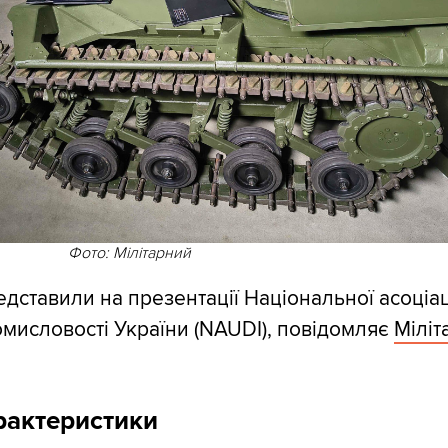
Фото: Мілітарний
едставили на презентації Національної асоціац
мисловості України (NAUDI), повідомляє
Міліт
арактеристики