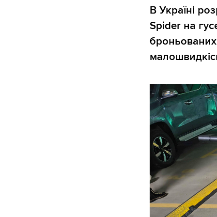
В Україні ро
Spider на гу
броньованих 
малошвидкісн