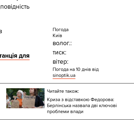
дповідність
Погода
з
Київ
волог.:
тиск:
танція для
вітер:
Погода на 10 днів від
sinoptik.ua
Читайте також:
Криза з відставкою Федорова:
Берлінська назвала дві ключові
проблеми влади