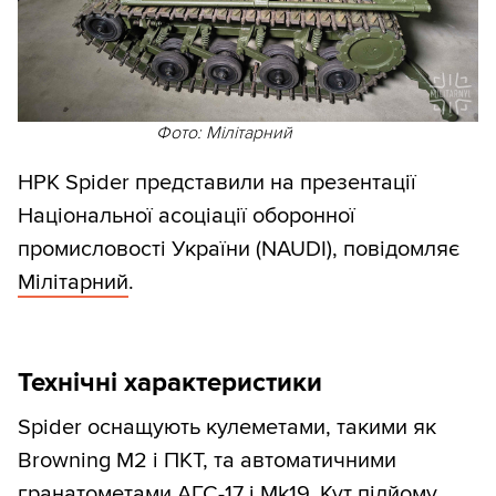
Фото: Мілітарний
НРК Spider представили на презентації
Національної асоціації оборонної
промисловості України (NAUDI), повідомляє
Мілітарний
.
Технічні характеристики
Spider оснащують кулеметами, такими як
Browning M2 і ПКТ, та автоматичними
гранатометами АГС-17 і Mk19. Кут підйому