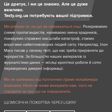
Це дратує, і ми це знаємо. Але це дуже
важливо.
Texty.org.ua потребують вашої підтримки.
Ми робимо те, на що не наважуються інші.
Розкриваємо
схеми пропагандистів, називаємо імена зрадників,
показуємо справжні масштаби катастроф, стаємо
ворогами найвпливовіших людей світу. Наприклад, Ілон
Маск писав у своєму твіті, що нас треба прирівняти до
терористів. За більшістю наших матеріалів із
журналістики даних — місяці кропіткої роботи й сотні
перевірених джерел інформації.
Ми не залежимо від політичних примх мільйонера-
власника. Ніхто не може вказувати нам, чого не
говорити чи про що не повідомляти.
ЩОМІСЯЧНА ПОЖЕРТВА ЧЕРЕЗ LIQPAY