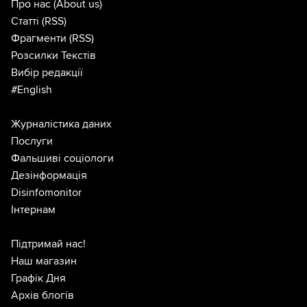
Про нас
(About us)
Статті
(RSS)
Фрагменти
(RSS)
Розсилки Текстів
Вибір редакції
#English
Журналістика даних
Послуги
Фальшиві соціологи
Дезінформація
Disinfomonitor
Інтернам
Підтримай нас!
Наш магазин
Графік Дня
Архів блогів