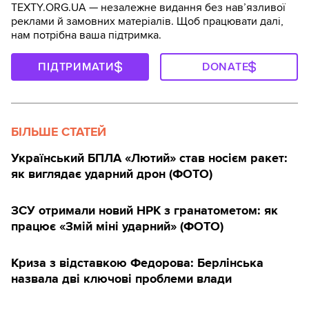
TEXTY.ORG.UA — незалежне видання без навʼязливої
реклами й замовних матеріалів. Щоб працювати далі,
нам потрібна ваша підтримка.
ПІДТРИМАТИ
DONATE
БІЛЬШЕ СТАТЕЙ
Український БПЛА «Лютий» став носієм ракет:
як виглядає ударний дрон (ФОТО)
ЗСУ отримали новий НРК з гранатометом: як
працює «Змій міні ударний» (ФОТО)
Криза з відставкою Федорова: Берлінська
назвала дві ключові проблеми влади