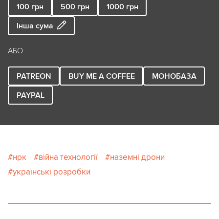
100
грн
500
грн
1000
грн
Інша сума
АБО
PATREON
BUY ME A COFFEE
МОНОБАЗА
PAYPAL
нрк
війна технології
наземні дрони
українські розробки