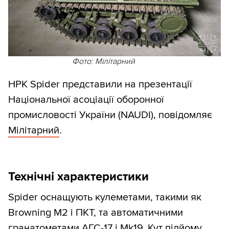
Фото: Мілітарний
НРК Spider представили на презентації
Національної асоціації оборонної
промисловості України (NAUDI), повідомляє
Мілітарний
.
Технічні характеристики
Spider оснащують кулеметами, такими як
Browning M2 і ПКТ, та автоматичними
гранатометами АГС-17 і Mk19. Кут підйому