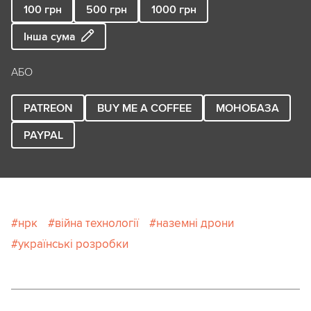
100
грн
500
грн
1000
грн
Інша сума
АБО
PATREON
BUY ME A COFFEE
МОНОБАЗА
PAYPAL
нрк
війна технології
наземні дрони
українські розробки