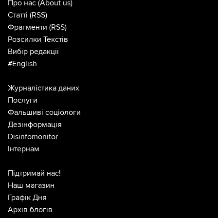
Про нас
(About us)
Статті
(RSS)
Фрагменти
(RSS)
Розсилки Текстів
Вибір редакції
#English
Журналістика даних
Послуги
Фальшиві соціологи
Дезінформація
Disinfomonitor
Інтернам
Підтримай нас!
Наш магазин
Графік Дня
Архів блогів