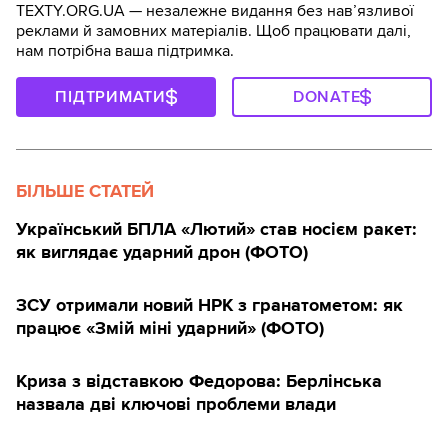
TEXTY.ORG.UA — незалежне видання без навʼязливої
реклами й замовних матеріалів. Щоб працювати далі,
нам потрібна ваша підтримка.
ПІДТРИМАТИ
DONATE
БІЛЬШЕ СТАТЕЙ
Український БПЛА «Лютий» став носієм ракет:
як виглядає ударний дрон (ФОТО)
ЗСУ отримали новий НРК з гранатометом: як
працює «Змій міні ударний» (ФОТО)
Криза з відставкою Федорова: Берлінська
назвала дві ключові проблеми влади