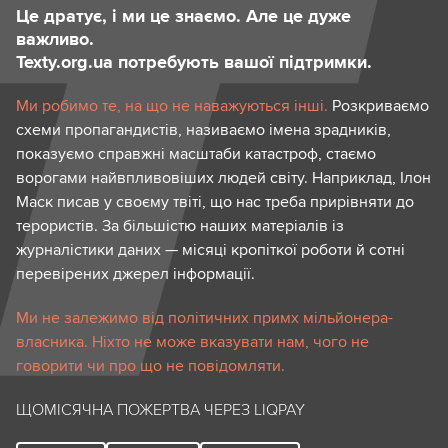
Це дратує, і ми це знаємо. Але це дуже
важливо.
Texty.org.ua потребують вашої підтримки.
Ми робимо те, на що не наважуються інші.
Розкриваємо
схеми пропагандистів, називаємо імена зрадників,
показуємо справжні масштаби катастроф, стаємо
ворогами найвпливовіших людей світу. Наприклад, Ілон
Маск писав у своєму твіті, що нас треба прирівняти до
терористів. За більшістю наших матеріалів із
журналістики даних — місяці кропіткої роботи й сотні
перевірених джерел інформації.
Ми не залежимо від політичних примх мільйонера-
власника. Ніхто не може вказувати нам, чого не
говорити чи про що не повідомляти.
ЩОМІСЯЧНА ПОЖЕРТВА ЧЕРЕЗ LIQPAY