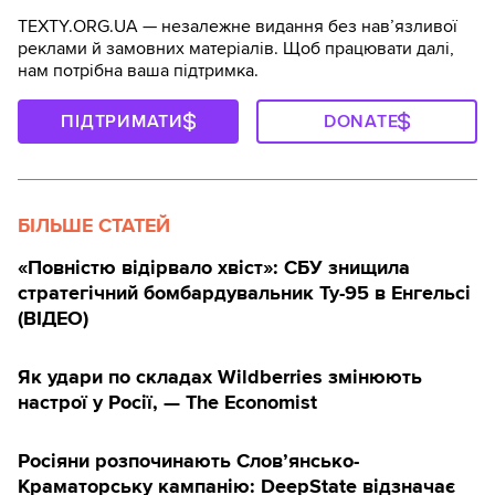
TEXTY.ORG.UA — незалежне видання без навʼязливої
реклами й замовних матеріалів. Щоб працювати далі,
нам потрібна ваша підтримка.
ПІДТРИМАТИ
DONATE
БІЛЬШЕ СТАТЕЙ
«Повністю відірвало хвіст»: СБУ знищила
стратегічний бомбардувальник Ту-95 в Енгельсі
(ВІДЕО)
Як удари по складах Wildberries змінюють
настрої у Росії, — The Economist
Росіяни розпочинають Слов’янсько-
Краматорську кампанію: DeepState відзначає