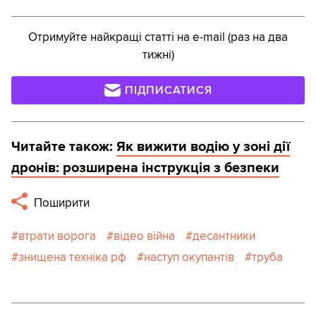
Отримуйте найкращі статті на e-mail (раз на два
тижні)
ПІДПИСАТИСЯ
Читайте також:
Як вижити водію у зоні дії
дронів: розширена інструкція з безпеки
Поширити
втрати ворога
відео війна
десантники
знищена техніка рф
наступ окупантів
труба