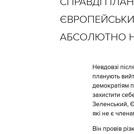
СПРАВДІ ПЛАН
ЄВРОПЕЙСЬКИ
АБСОЛЮТНО Н
Невдовзі післ
планують вийт
демократіям п
захистити себ
Зеленський, Є
які не є члена
Він провів рі