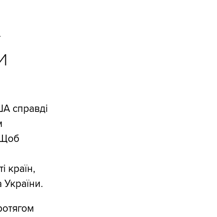
А
И
ША справді
м
 Щоб
 країн,
а України.
протягом