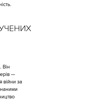
ість.
ЛУЧЕНИХ
. Він
ерів —
 війни за
днаними
ництво