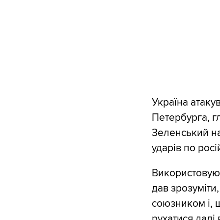
Україна атаку
Петербурга, г
Зеленський на
ударів по росі
Використовую
дав зрозуміти
союзником і, 
рухатися далі 