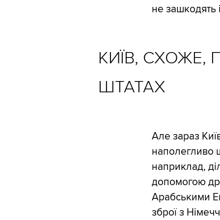
не зашкодять 
КИЇВ, СХОЖЕ,
ШТАТАХ
Але зараз Киї
наполегливо ш
наприклад, ді
допомогою дро
Арабськими Ем
зброї з Німеч