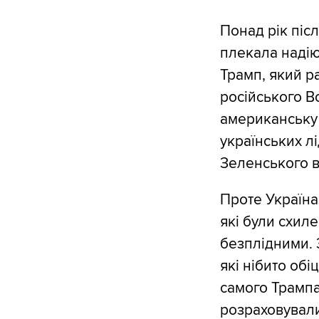
Понад рік піс
плекала надію
Трамп, який р
російського В
американську 
українських л
Зеленського в
Проте Україна
які були схил
безплідними. 
які нібито об
самого Трампа
розраховувал