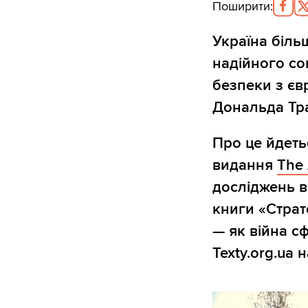
Поширити
:
Україна біль
надійного со
безпеки з єв
Дональда Тра
Про це йдеть
видання
The 
досліджень в
книги «Страте
— як війна с
Texty.org.ua 