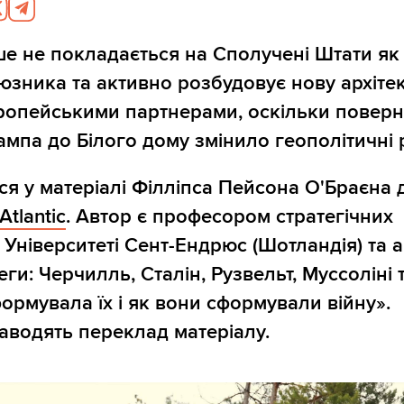
ше не покладається на Сполучені Штати як
юзника та активно розбудовує нову архіте
ропейськими партнерами, оскільки повер
мпа до Білого дому змінило геополітичні р
ся у матеріалі Філліпса Пейсона О'Браєна 
Atlantic
. Автор є професором стратегічних
 Університеті Сент-Ендрюс (Шотландія) та 
ги: Черчилль, Сталін, Рузвельт, Муссоліні т
формувала їх і як вони сформували війну».
наводять переклад матеріалу.