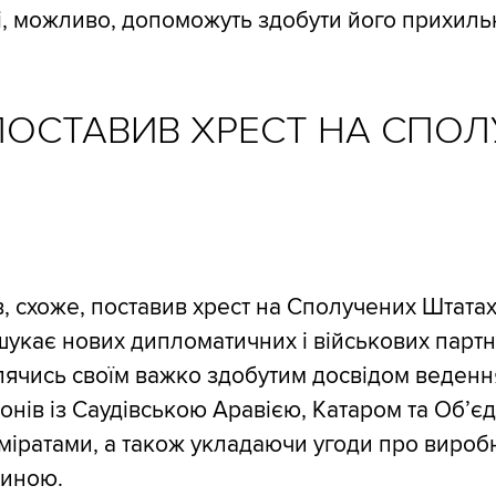
і, можливо, допоможуть здобути його прихильн
 ПОСТАВИВ ХРЕСТ НА СПО
в, схоже, поставив хрест на Сполучених Штатах
укає нових дипломатичних і військових партн
лячись своїм важко здобутим досвідом ведення
нів із Саудівською Аравією, Катаром та Об’є
іратами, а також укладаючи угоди про вироб
чиною.