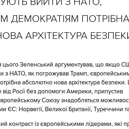
УЮТЬ ВИЙТИ З НАТО,
М ДЕМОКРАТІЯМ ПОТРІБН
ОВА АРХІТЕКТУРА БЕЗПЕК
я цього Зеленський аргументував, що якщо С
и з НАТО, як погрожував Трамп, європейськи
отрібна абсолютно нова архітектура безпеки.
е від Росії без допомоги Америки, припустив
вропейському Союзу знадобляться можливості
ми ЄС: Норвегії, Великої Британії, Туреччини т
зкий контраст із європейськими лідерами, які 