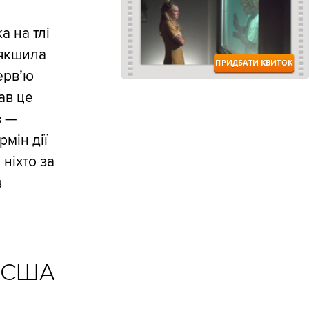
а на тлі
’якшила
ерв’ю
ав це
в —
мін дії
 ніхто за
в
 США