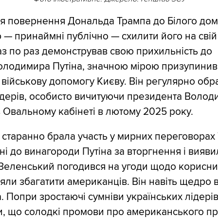
ля повернення Дональда Трампа до Білого дом
 — принаймні публічно — схилити його на свій 
аз по раз демонстрував свою прихильність до
олодимира Путіна, значною мірою призупинив
військову допомогу Києву. Він регулярно обр
ідерів, особисто вичитуючи президента Воло
 Овальному кабінеті в лютому 2025 року.
 старанно брала участь у мирних переговорах
ені до винагороди Путіна за вторгнення і вияв
Зеленський погодився на угоди щодо корисни
іцяли збагатити американців. Він навіть щедро
. Попри зростаючі сумніви українських лідерів
и, що солодкі промови про американського п