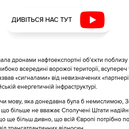
ДИВІТЬСЯ НАС ТУТ
вала дронами нафтоекспортні об’єкти поблизу 
либоко всередині ворожої території, всупереч 
звав «сигналами» від невизначених «партнері
йській енергетичній інфраструктурі.
чи мову, яка донедавна була б немислимою, 
, що більше не вважає Сполучені Штати надій
що ще більш дивно, що всій Європі потрібно п
від трансатлантичних відносин.