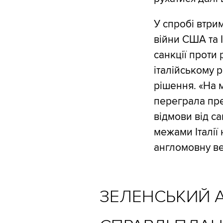
У спробі втрим
війни США та 
санкції проти 
італійському 
рішення. «На 
переграла през
відмови від са
межами Італії
англомовну ве
ЗЕЛЕНСЬКИЙ 