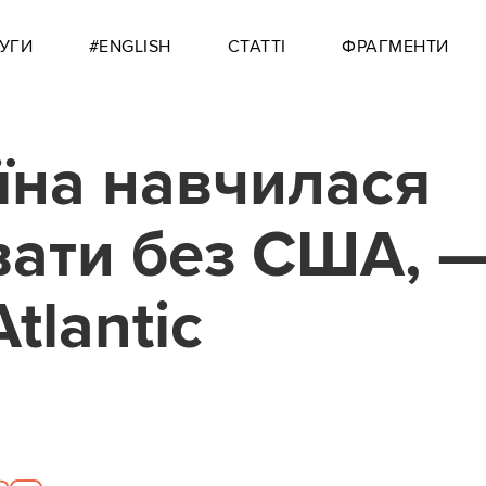
УГИ
#ENGLISH
СТАТТІ
ФРАГМЕНТИ
їна навчилася
ати без США, 
tlantic