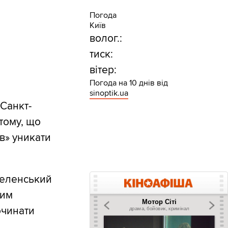
Погода
Київ
волог.:
тиск:
вітер:
Погода на 10 днів від
sinoptik.ua
Санкт-
тому, що
в» уникати
Зеленський
ним
очинати