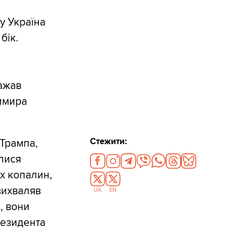
у Україна
бік.
ажав
димира
Стежити:
 Трампа,
илися
х копалин,
 вихваляв
UA
EN
, вони
резидента