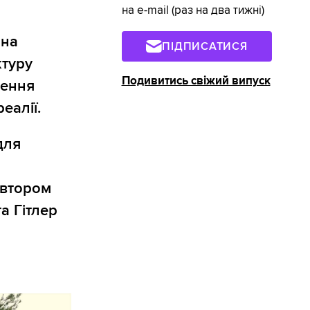
на e-mail (раз на два тижні)
 на
ПІДПИСАТИСЯ
ктуру
Подивитись свіжий випуск
нення
еалії.
для
автором
а Гітлер