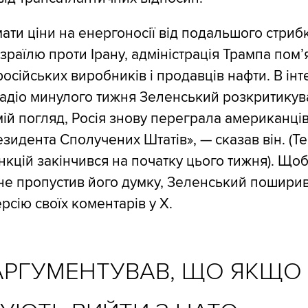
ати ціни на енергоносії від подальшого стрибк
Ізраїлю проти Ірану, адміністрація Трампа пом
російських виробників і продавців нафти. В інт
радіо минулого тижня Зеленський розкритикув
мій погляд, Росія знову переграла американці
идента Сполучених Штатів», — сказав він. (Тер
нкцій закінчився на початку цього тижня). Щоб
 не пропустив його думку, Зеленський пошири
рсію своїх коментарів у X.
АРГУМЕНТУВАВ, ЩО ЯКЩО