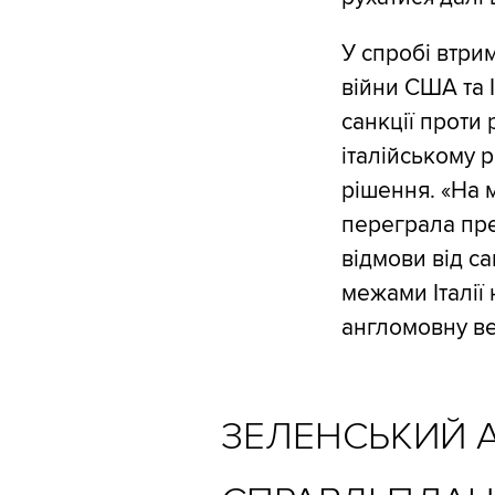
У спробі втрим
війни США та 
санкції проти 
італійському 
рішення. «На 
переграла през
відмови від са
межами Італії
англомовну ве
ЗЕЛЕНСЬКИЙ 