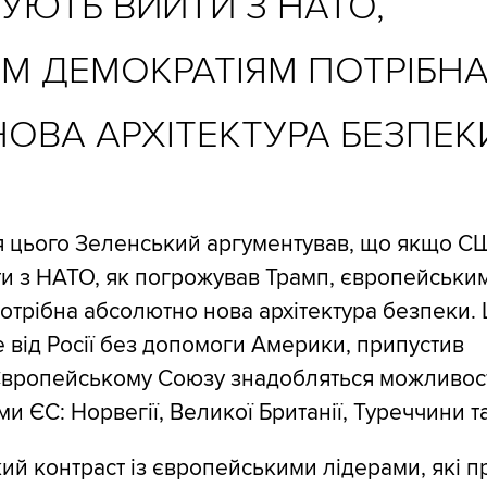
УЮТЬ ВИЙТИ З НАТО,
М ДЕМОКРАТІЯМ ПОТРІБН
ОВА АРХІТЕКТУРА БЕЗПЕК
я цього Зеленський аргументував, що якщо С
и з НАТО, як погрожував Трамп, європейськи
отрібна абсолютно нова архітектура безпеки.
е від Росії без допомоги Америки, припустив
вропейському Союзу знадобляться можливості
ми ЄС: Норвегії, Великої Британії, Туреччини т
зкий контраст із європейськими лідерами, які 