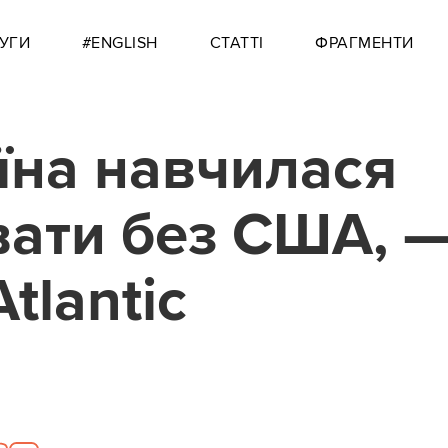
УГИ
#ENGLISH
СТАТТІ
ФРАГМЕНТИ
їна навчилася
ати без США, 
tlantic