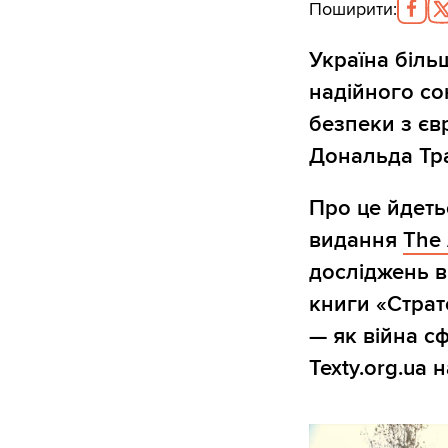
Поширити
:
Україна біль
надійного со
безпеки з єв
Дональда Тра
Про це йдеть
видання
The 
досліджень в
книги «Страте
— як війна с
Texty.org.ua 