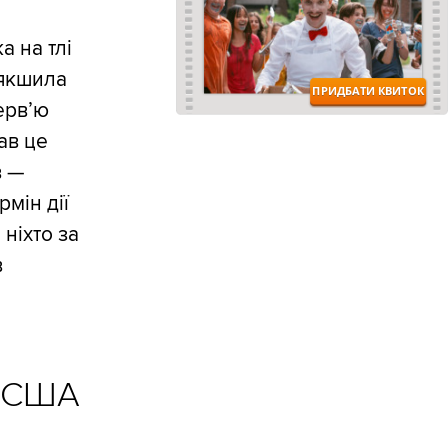
а на тлі
’якшила
ерв’ю
ав це
в —
мін дії
 ніхто за
в
 США