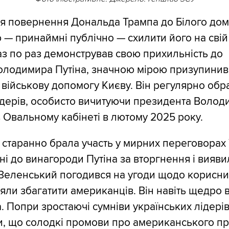
ля повернення Дональда Трампа до Білого дом
 — принаймні публічно — схилити його на свій 
аз по раз демонстрував свою прихильність до
олодимира Путіна, значною мірою призупинив
військову допомогу Києву. Він регулярно обр
ідерів, особисто вичитуючи президента Воло
 Овальному кабінеті в лютому 2025 року.
 старанно брала участь у мирних переговорах
ені до винагороди Путіна за вторгнення і вияв
Зеленський погодився на угоди щодо корисни
іцяли збагатити американців. Він навіть щедро
. Попри зростаючі сумніви українських лідерів
и, що солодкі промови про американського п