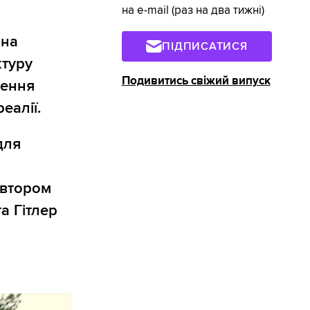
на e-mail (раз на два тижні)
 на
ПІДПИСАТИСЯ
ктуру
Подивитись свіжий випуск
нення
еалії.
для
автором
а Гітлер