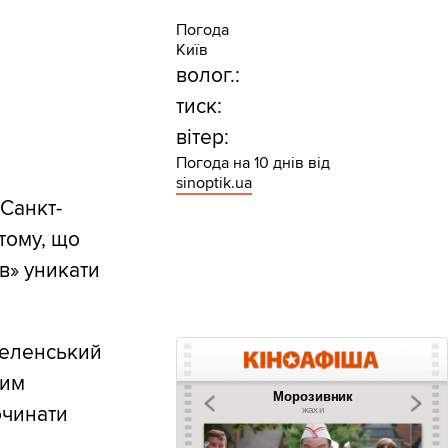
Погода
Київ
волог.:
тиск:
вітер:
Погода на 10 днів від
sinoptik.ua
Санкт-
тому, що
в» уникати
Зеленський
ним
очинати