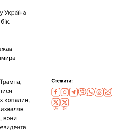
у Україна
бік.
ажав
димира
Стежити:
 Трампа,
илися
х копалин,
 вихваляв
UA
EN
, вони
резидента