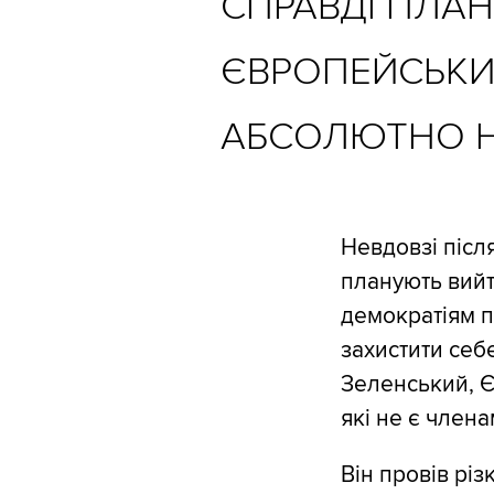
СПРАВДІ ПЛАН
ЄВРОПЕЙСЬКИ
АБСОЛЮТНО Н
Невдовзі післ
планують вийт
демократіям п
захистити себ
Зеленський, Є
які не є члена
Він провів рі