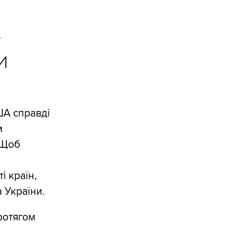
А
И
ША справді
м
 Щоб
 країн,
а України.
протягом