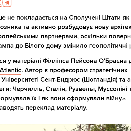
ше не покладається на Сполучені Штати як
юзника та активно розбудовує нову архіте
ропейськими партнерами, оскільки повер
мпа до Білого дому змінило геополітичні р
ся у матеріалі Філліпса Пейсона О'Браєна 
Atlantic
. Автор є професором стратегічних
 Університеті Сент-Ендрюс (Шотландія) та 
ги: Черчилль, Сталін, Рузвельт, Муссоліні т
формувала їх і як вони сформували війну».
наводять переклад матеріалу.