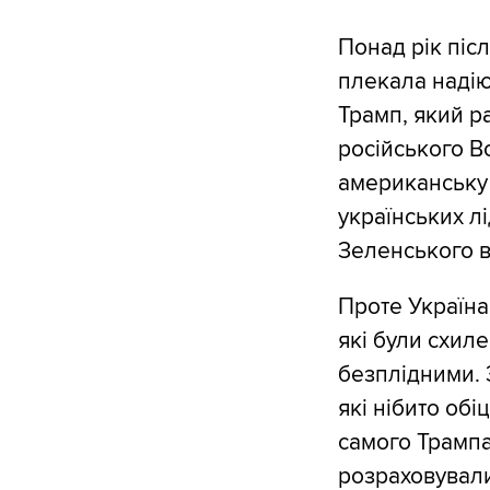
Понад рік піс
плекала надію
Трамп, який р
російського В
американську 
українських л
Зеленського в
Проте Україна
які були схил
безплідними. 
які нібито об
самого Трампа
розраховувал