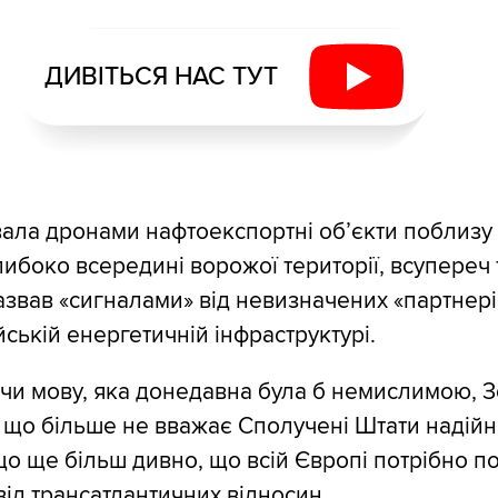
ДИВІТЬСЯ НАС ТУТ
вала дронами нафтоекспортні об’єкти поблизу 
либоко всередині ворожої території, всупереч 
звав «сигналами» від невизначених «партнері
йській енергетичній інфраструктурі.
чи мову, яка донедавна була б немислимою, 
, що більше не вважає Сполучені Штати надій
що ще більш дивно, що всій Європі потрібно п
від трансатлантичних відносин.