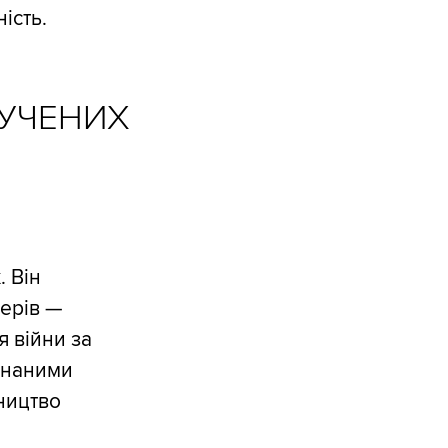
ість.
ЛУЧЕНИХ
. Він
ерів —
 війни за
днаними
ництво