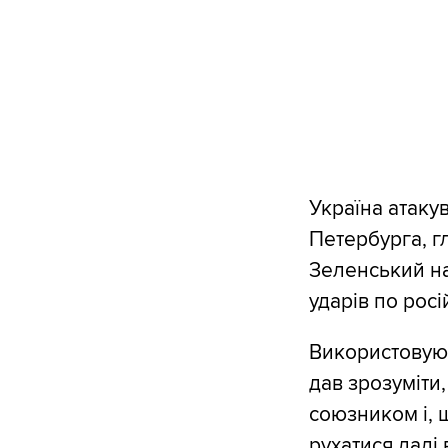
Україна атаку
Петербурга, г
Зеленський на
ударів по росі
Використовую
дав зрозуміти
союзником і, 
рухатися далі 