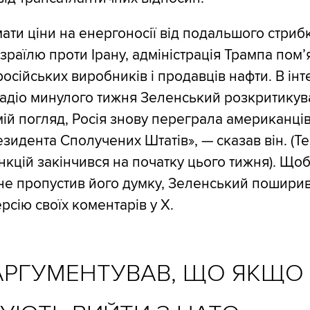
ати ціни на енергоносії від подальшого стрибк
Ізраїлю проти Ірану, адміністрація Трампа пом
російських виробників і продавців нафти. В інт
радіо минулого тижня Зеленський розкритикув
мій погляд, Росія знову переграла американці
идента Сполучених Штатів», — сказав він. (Тер
нкцій закінчився на початку цього тижня). Щоб
 не пропустив його думку, Зеленський пошири
рсію своїх коментарів у X.
АРГУМЕНТУВАВ, ЩО ЯКЩО