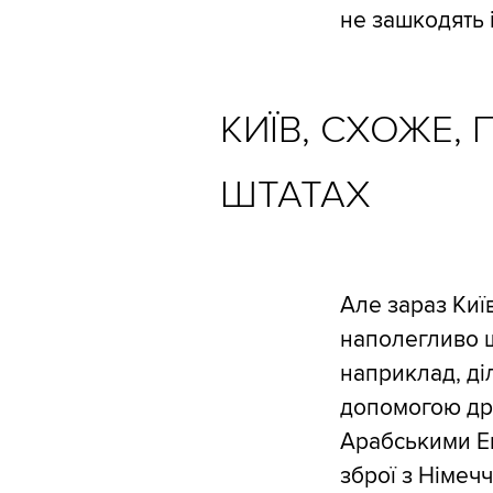
не зашкодять 
КИЇВ, СХОЖЕ,
ШТАТАХ
Але зараз Киї
наполегливо ш
наприклад, ді
допомогою дро
Арабськими Ем
зброї з Німеч