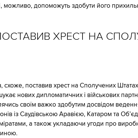
і, можливо, допоможуть здобути його прихильн
 ПОСТАВИВ ХРЕСТ НА СПО
в, схоже, поставив хрест на Сполучених Штатах
укає нових дипломатичних і військових партн
лячись своїм важко здобутим досвідом ведення
нів із Саудівською Аравією, Катаром та Об’є
іратами, а також укладаючи угоди про вироб
чиною.