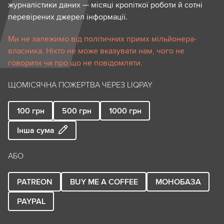
журналістики даних — місяці кропіткої роботи й сотні
перевірених джерел інформації.
Ми не залежимо від політичних примх мільйонера-
власника. Ніхто не може вказувати нам, чого не
говорити чи про що не повідомляти.
ЩОМІСЯЧНА ПОЖЕРТВА ЧЕРЕЗ LIQPAY
100
грн
500
грн
1000
грн
Інша сума
АБО
PATREON
BUY ME A COFFEE
МОНОБАЗА
PAYPAL