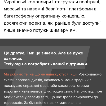
Українські командири інтегрували повітряні,
морські та наземні безпілотні платформи в
багатосферну оперативну концепцію,
досягаючи ефектів, які раніше були доступні
лише значно потужнішим арміям.
Це дратує, і ми це знаємо. Але це дуже
важливо.
Texty.org.ua потребують вашої підтримки.
Ми робимо те, на що не наважуються інші.
Розкриваємо
схеми пропагандистів, називаємо імена зрадників,
показуємо справжні масштаби катастроф, стаємо
ворогами найвпливовіших людей світу. Наприклад, Ілон
Маск писав у своєму твіті, що нас треба прирівняти до
терористів. За більшістю наших матеріалів із