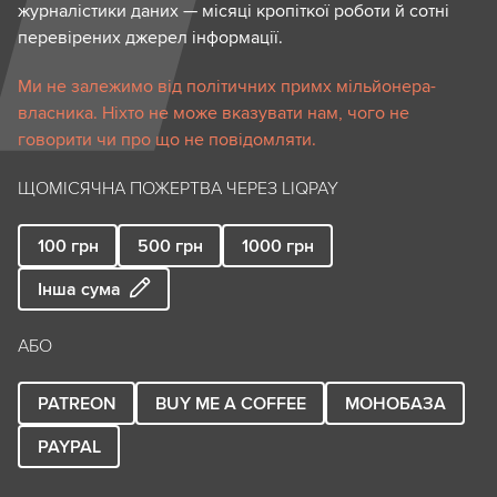
журналістики даних — місяці кропіткої роботи й сотні
перевірених джерел інформації.
Ми не залежимо від політичних примх мільйонера-
власника. Ніхто не може вказувати нам, чого не
говорити чи про що не повідомляти.
ЩОМІСЯЧНА ПОЖЕРТВА ЧЕРЕЗ LIQPAY
100
грн
500
грн
1000
грн
Інша сума
АБО
PATREON
BUY ME A COFFEE
МОНОБАЗА
PAYPAL