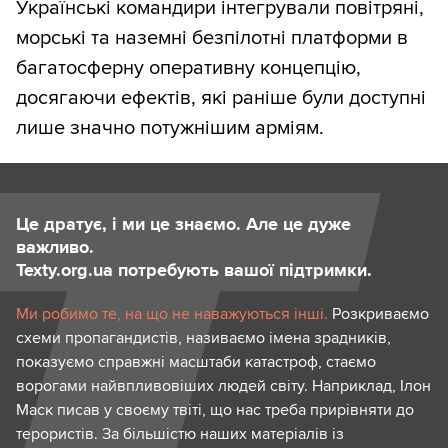
Українські командири інтегрували повітряні,
морські та наземні безпілотні платформи в
багатосферну оперативну концепцію,
досягаючи ефектів, які раніше були доступні
лише значно потужнішим арміям.
Це дратує, і ми це знаємо. Але це дуже
важливо.
Texty.org.ua потребують вашої підтримки.
Ми робимо те, на що не наважуються інші.
Розкриваємо
схеми пропагандистів, називаємо імена зрадників,
показуємо справжні масштаби катастроф, стаємо
ворогами найвпливовіших людей світу. Наприклад, Ілон
Маск писав у своєму твіті, що нас треба прирівняти до
терористів. За більшістю наших матеріалів із