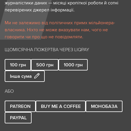
журналістики даних — місяці кропіткої роботи й сотні
перевірених джерел інформації.
Ми не залежимо від політичних примх мільйонера-
власника. Ніхто не може вказувати нам, чого не
говорити чи про що не повідомляти.
ЩОМІСЯЧНА ПОЖЕРТВА ЧЕРЕЗ LIQPAY
100
грн
500
грн
1000
грн
Інша сума
АБО
PATREON
BUY ME A COFFEE
МОНОБАЗА
PAYPAL