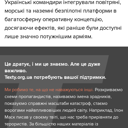
Українські командири інтегрували повітряні,
морські та наземні безпілотні платформи в
багатосферну оперативну концепцію,
досягаючи ефектів, які раніше були доступні
лише значно потужнішим арміям.
Це дратує, і ми це знаємо. Але це дуже
важливо.
Texty.org.ua потребують вашої підтримки.
Ми робимо те, на що не наважуються інші.
Розкриваємо
схеми пропагандистів, називаємо імена зрадників,
показуємо справжні масштаби катастроф, стаємо
ворогами найвпливовіших людей світу. Наприклад, Ілон
Маск писав у своєму твіті, що нас треба прирівняти до
терористів. За більшістю наших матеріалів із