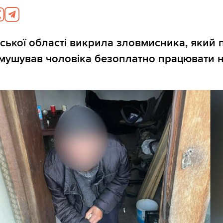
вської області викрила зловмисника, який 
змушував чоловіка безоплатно працювати н