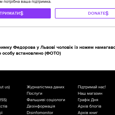
м потрібна ваша підтримка.
ДТРИМАТИ
DONATE
тримку Федорова у Львові чоловік із ножем намагав
го особу встановлено (ФОТО)
ut us)
Журналістика даних
Підтримай нас!
Послуги
Наш магазин
RSS)
Фальшиві соціологи
Графік Дня
стів
Дезінформація
Архів блогів
ії
Disinfomonitor
Архів книг