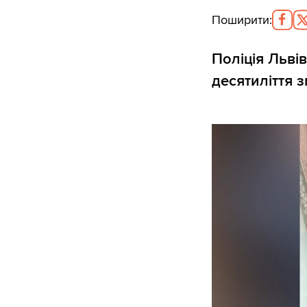
Поширити
:
Поліція Льві
десятиліття 