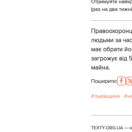
Отримуйте найкра
(раз на два тижні
Правоохоронці
людьми за час
має обрати йо
загрожує від 
майна.
Поширити
:
львівщина
н
TEXTY.ORG.UA — не