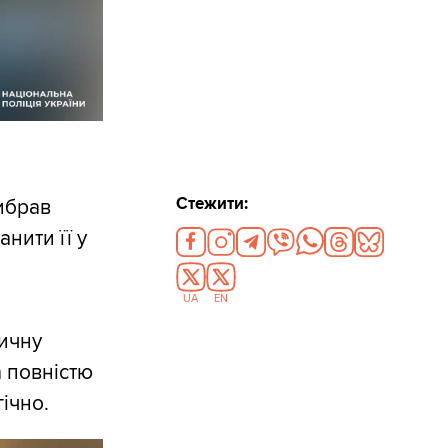
Стежити:
ибрав
нити її у
UA
EN
зичну
а повністю
ічно.