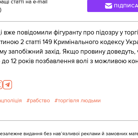
щі статті на e-mail
ПІДПИС
)
 вже повідомили фігуранту про підозру у торгі
тиною 2 статті 149 Кримінального кодексу Укра
му запобіжний захід. Якщо провину доведуть, 
5 до 12 років позбавлення волі з можливою ко
ацполіція
рабство
торгівля людьми
залежне видання без навʼязливої реклами й замовних мате