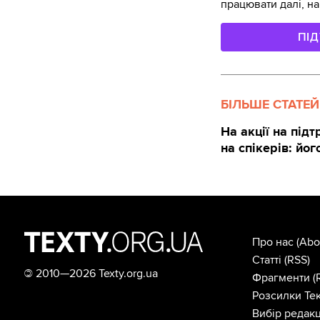
працювати далі, на
ПІ
БІЛЬШЕ СТАТЕЙ
На акції на під
на спікерів: йо
Про нас
(Abo
Статті
(RSS)
©
2010—2026 Texty.org.ua
Фрагменти
(
Розсилки Тек
Вибір редакц