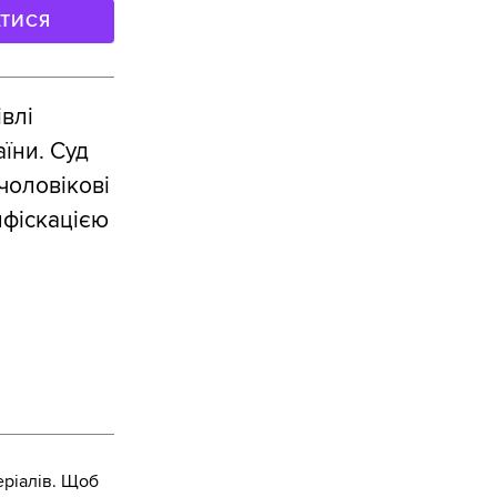
АТИСЯ
влі
їни. Суд
чоловікові
нфіскацією
ріалів. Щоб