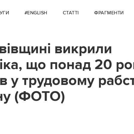
УГИ
#ENGLISH
СТАТТІ
ФРАГМЕНТИ
вівщині викрили
іка, що понад 20 ро
в у трудовому рабст
у (ФОТО)
6