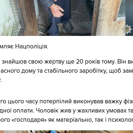
мляє Нацполіція.
знайшов свою жертву ще 20 років тому. Він в
сного дому та стабільного заробітку, щоб зама
.
го цього часу потерпілий виконував важку фі
дної оплати. Чоловік жив у жахливих умовах т
ого «господаря» як матеріально, так і психолог