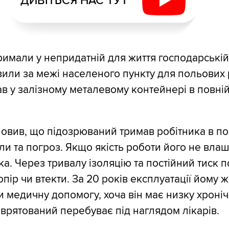
ДИВІТЬСЯ НАС ТУТ
римали у непридатній для життя господарській 
зили за межі населеного пункту для польових р
в у залізному металевому контейнері в повні
новив, що підозрюваний тримав робітника в по
и та погроз. Якщо якість роботи його не влаш
ка. Через тривалу ізоляцію та постійний тиск 
опір чи втекти. За 20 років експлуатації йому 
и медичну допомогу, хоча він має низку хроні
 врятований перебуває під наглядом лікарів.