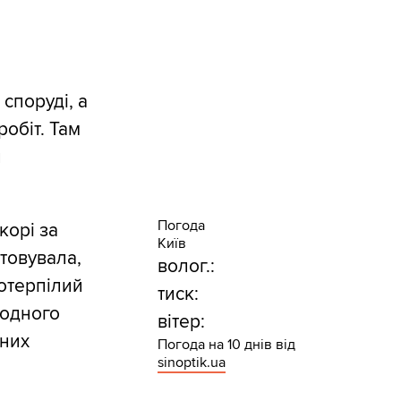
споруді, а
обіт. Там
й
Погода
корі за
Київ
товувала,
волог.:
потерпілий
тиск:
жодного
вітер:
чних
Погода на 10 днів від
sinoptik.ua