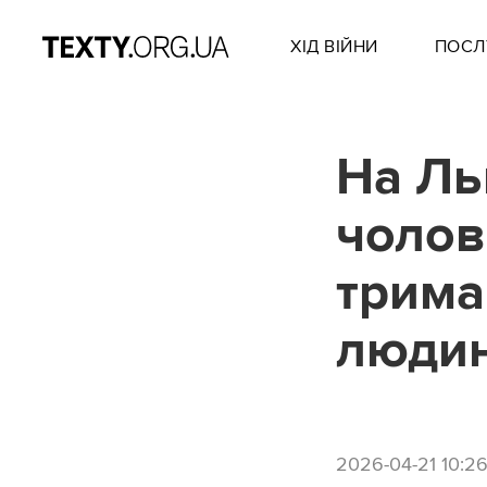
ХІД ВІЙНИ
ПОСЛ
На Ль
чолов
трима
людин
2026-04-21 10:2