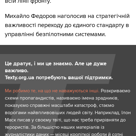
всій лінії фронту.
Михайло Федоров наголосив на стратегічній
важливості переходу до єдиного стандарту в
управлінні безпілотними системами.
Це дратує, і ми це знаємо. Але це дуже
важливо.
Texty.org.ua потребують вашої підтримки.
Ми робимо те, на що не наважуються інші.
Розкриваємо
схеми пропагандистів, називаємо імена зрадників,
показуємо справжні масштаби катастроф, стаємо
ворогами найвпливовіших людей світу. Наприклад, Ілон
Маск писав у своєму твіті, що нас треба прирівняти до
терористів. За більшістю наших матеріалів із
журналістики даних — місяці кропіткої роботи й сотні