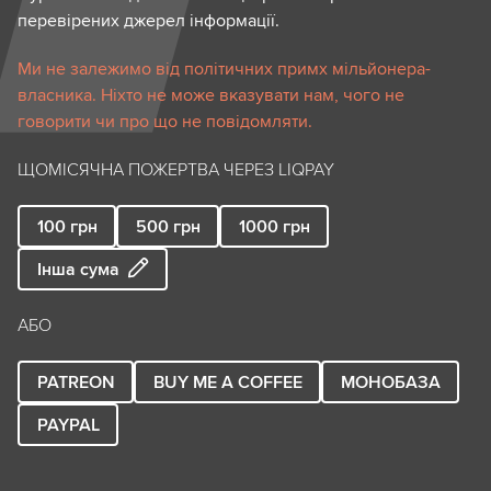
перевірених джерел інформації.
Ми не залежимо від політичних примх мільйонера-
власника. Ніхто не може вказувати нам, чого не
говорити чи про що не повідомляти.
ЩОМІСЯЧНА ПОЖЕРТВА ЧЕРЕЗ LIQPAY
100
грн
500
грн
1000
грн
Інша сума
АБО
PATREON
BUY ME A COFFEE
МОНОБАЗА
PAYPAL