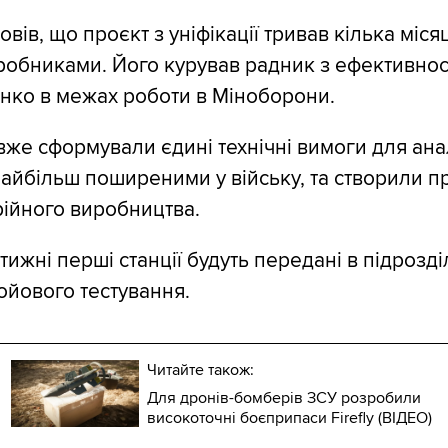
ів, що проєкт з уніфікації тривав кілька місяц
иробниками. Його курував радник з ефективнос
нко в межах роботи в Міноборони.
 вже сформували єдині технічні вимоги для ан
 найбільш поширеними у війську, та створили п
рійного виробництва.
ижні перші станції будуть передані в підрозді
йового тестування.
Читайте також:
Для дронів-бомберів ЗСУ розробили
високоточні боєприпаси Firefly (ВІДЕО)