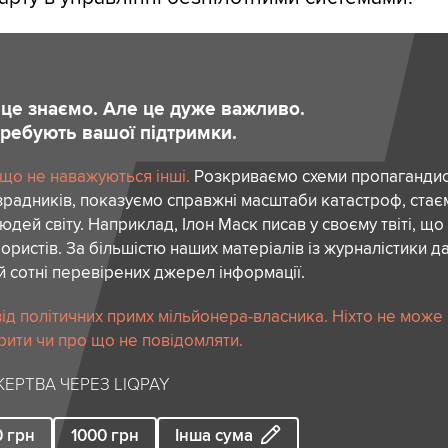
и це знаємо. Але це дуже важливо.
отребують вашої підтримки.
 що не наважуються інші.
Розкриваємо схеми пропагандист
зрадників, показуємо справжні масштаби катастроф, ста
дей світу. Наприклад, Ілон Маск писав у своєму твіті, що
ористів. За більшістю наших матеріалів із журналістики да
й сотні перевірених джерел інформації.
ід політичних примх мільйонера-власника. Ніхто не може
рити чи про що не повідомляти.
ЕРТВА ЧЕРЕЗ LIQPAY
0
грн
1000
грн
Інша сума