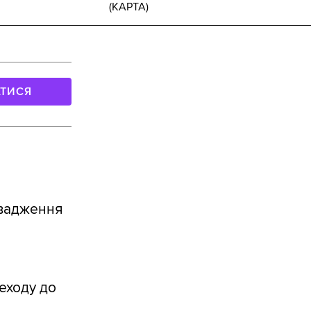
(КАРТА)
АТИСЯ
овадження
еходу до