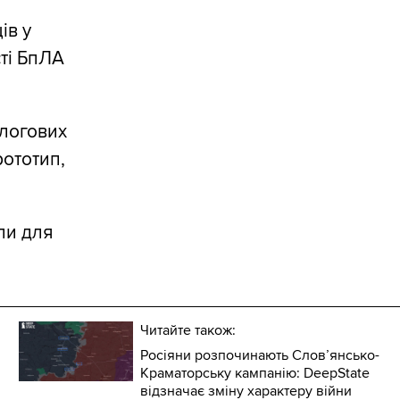
ів у
ті БпЛА
алогових
рототип,
ли для
Читайте також:
Росіяни розпочинають Слов’янсько-
Краматорську кампанію: DeepState
відзначає зміну характеру війни