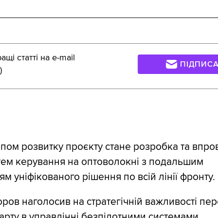
щі статті на e-mail
ПІДПИС
)
пом розвитку проєкту стане розробка та впр
ем керування на оптоволокні з подальшим
м уніфікованого рішення по всій лінії фронту.
ов наголосив на стратегічній важливості пер
арту в управлінні безпілотними системами.