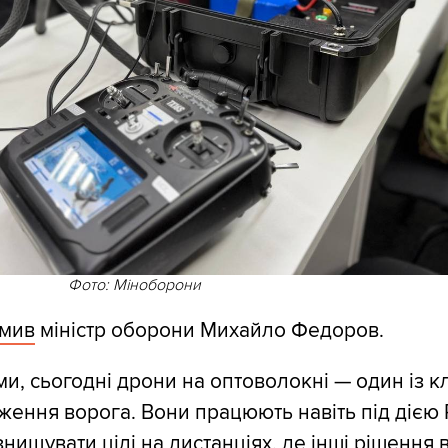
Фото: Міноборони
омив
міністр оборони Михайло Федоров.
ми, сьогодні дрони на оптоволокні — один із 
ження ворога. Вони працюють навіть під дією 
нищувати цілі на дистанціях, де інші рішення 