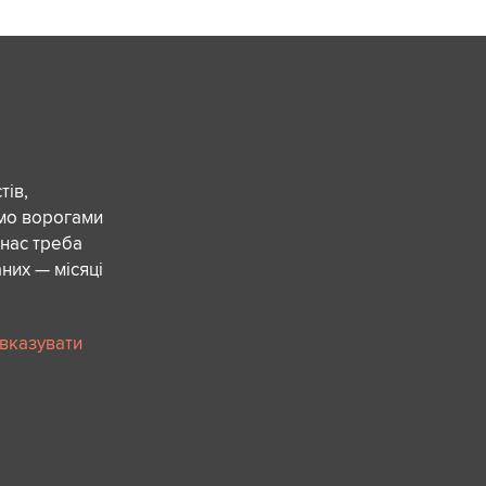
ів,
ємо ворогами
 нас треба
них — місяці
 вказувати