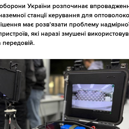
о оборони України розпочинає впроваджен
 наземної станції керування для оптоволок
ішення має розв'язати проблему надмірної
пристроїв, які наразі змушені використову
 передовій.