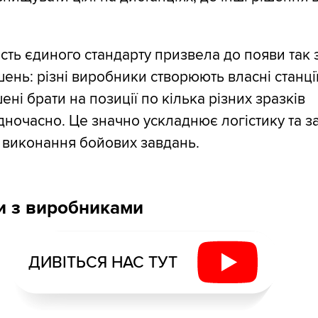
ість єдиного стандарту призвела до появи так 
шень: різні виробники створюють власні станці
ені брати на позиції по кілька різних зразків
ночасно. Це значно ускладнює логістику та за
 виконання бойових завдань.
и з виробниками
ДИВІТЬСЯ НАС ТУТ