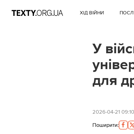
ХІД ВІЙНИ
ПОСЛ
У війс
уніве
для д
2026-04-21 09:1
Поширити
: