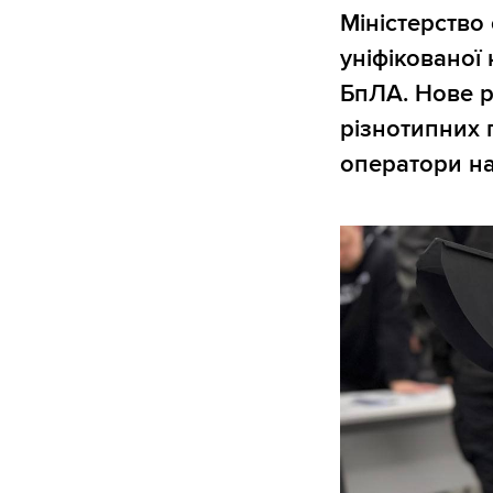
Міністерств
уніфікованої
БпЛА. Нове р
різнотипних 
оператори на