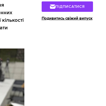
ня
ПІДПИСАТИСЯ
онних
Подивитись свіжий випуск
 кількості
вати