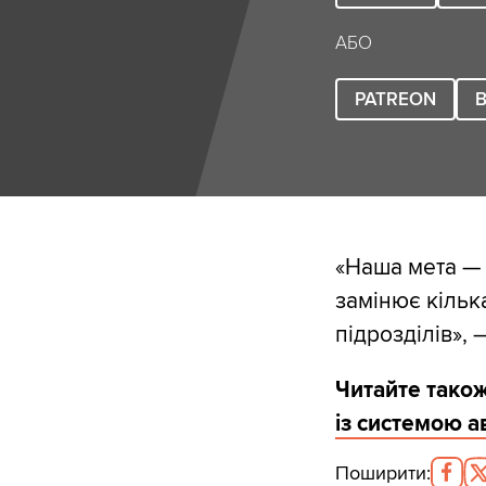
АБО
PATREON
B
«Наша мета — 
замінює кілька
підрозділів», 
Читайте також
із системою 
Поширити
: