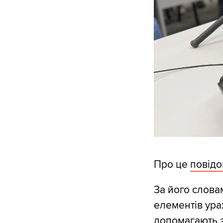
Про це
повід
За його слова
елементів ура
допомагають з