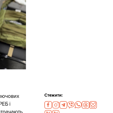
Стежити:
ключових
РЕБ і
втрачають