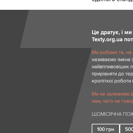
Це дратує, і м
Texty.org.ua п
Ми робимо те, на
називаємо імена 
найвпливовіших лю
прирівняти до тер
кропіткої роботи 
Ми не залежимо в
нам, чого не гово
ЩОМІСЯЧНА ПОЖ
100
грн
50