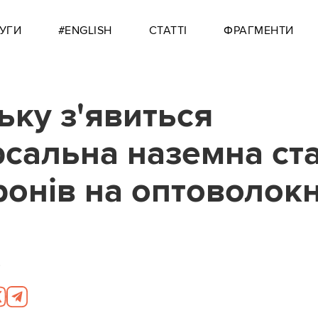
УГИ
#ENGLISH
СТАТТІ
ФРАГМЕНТИ
ьку з'явиться
рсальна наземна ст
ронів на оптоволокн
0