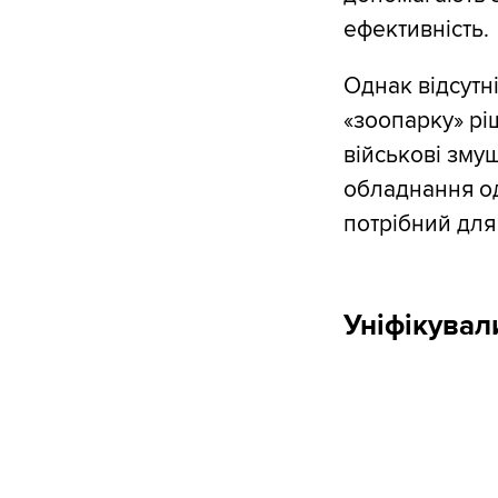
ефективність.
Однак відсутн
«зоопарку» рі
військові змуш
обладнання од
потрібний для
Уніфікувал