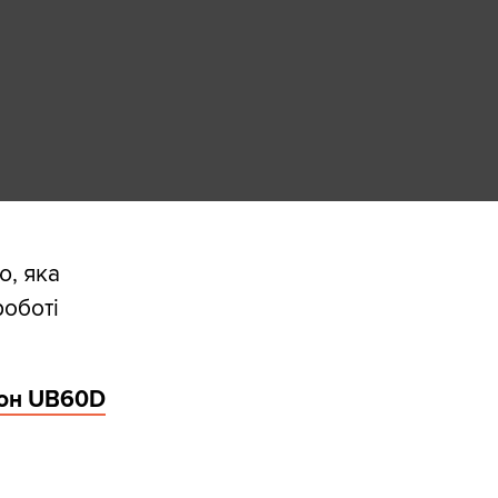
ю, яка
роботі
рон UB60D