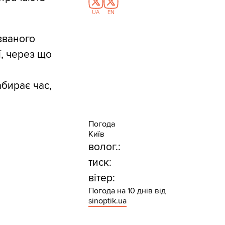
UA
EN
званого
ї, через що
бирає час,
Погода
Київ
волог.:
тиск:
вітер:
Погода на 10 днів від
sinoptik.ua