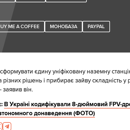
UY ME A COFFEE
МОНОБАЗА
PAYPAL
сформувати єдину уніфіковану наземну станці
 різних рішень і прибирає зайву складність у 
— заявив він.
:
В Україні кодифікували 8-дюймовий FPV-д
автономного донаведення (ФОТО)