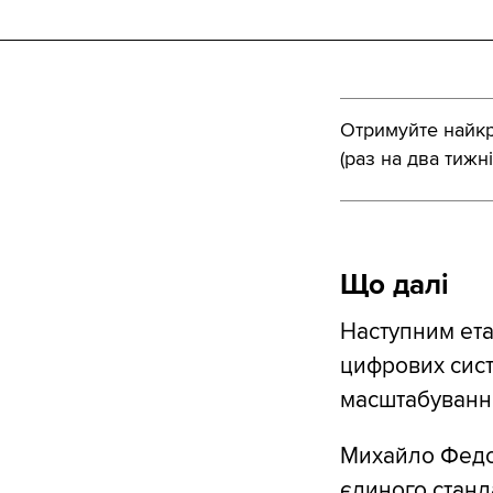
Отримуйте найкра
(раз на два тижні
Що далі
Наступним ета
цифрових сист
масштабування
Михайло Федор
єдиного станд