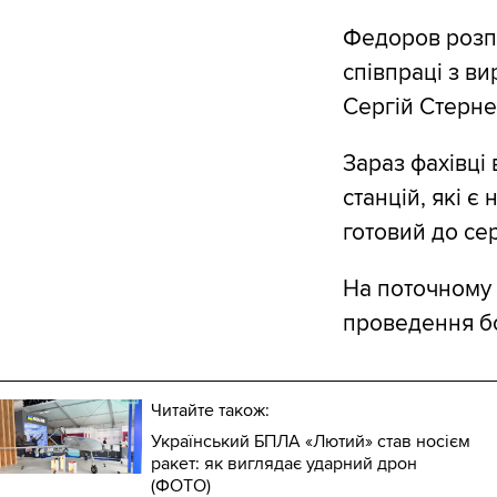
Федоров розпов
співпраці з в
Сергій Стерне
Зараз фахівці
станцій, які є
готовий до се
На поточному т
проведення бо
Читайте також:
Український БПЛА «Лютий» став носієм
ракет: як виглядає ударний дрон
(ФОТО)