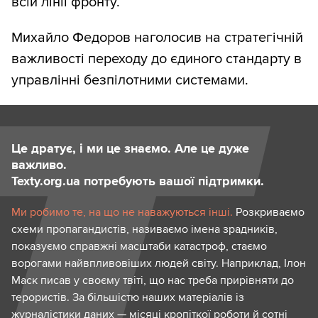
всій лінії фронту.
Михайло Федоров наголосив на стратегічній
важливості переходу до єдиного стандарту в
управлінні безпілотними системами.
Це дратує, і ми це знаємо. Але це дуже
важливо.
Texty.org.ua потребують вашої підтримки.
Ми робимо те, на що не наважуються інші.
Розкриваємо
схеми пропагандистів, називаємо імена зрадників,
показуємо справжні масштаби катастроф, стаємо
ворогами найвпливовіших людей світу. Наприклад, Ілон
Маск писав у своєму твіті, що нас треба прирівняти до
терористів. За більшістю наших матеріалів із
журналістики даних — місяці кропіткої роботи й сотні