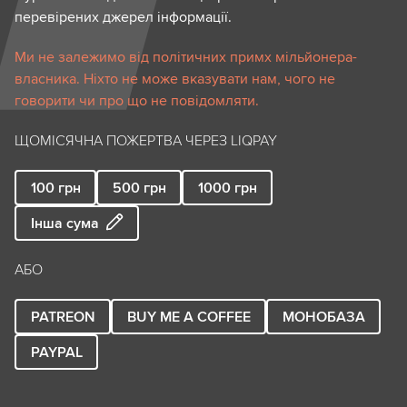
перевірених джерел інформації.
Ми не залежимо від політичних примх мільйонера-
власника. Ніхто не може вказувати нам, чого не
говорити чи про що не повідомляти.
ЩОМІСЯЧНА ПОЖЕРТВА ЧЕРЕЗ LIQPAY
100
грн
500
грн
1000
грн
Інша сума
АБО
PATREON
BUY ME A COFFEE
МОНОБАЗА
PAYPAL