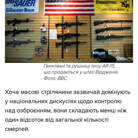
Гвинтівки та рушниці типу AR-15,
що продаються у штаті Вірджинія.
Фото: BBC
Хоча масові стрілянини зазвичай домінують
у національних дискусіях щодо контролю
над озброєнням, вони складають менш ніж
один відсоток від загальної кількості
смертей.