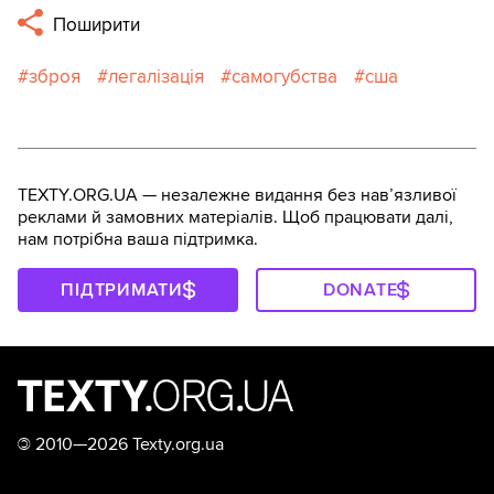
Поширити
зброя
легалізація
самогубства
сша
TEXTY.ORG.UA — незалежне видання без навʼязливої
реклами й замовних матеріалів. Щоб працювати далі,
нам потрібна ваша підтримка.
ПІДТРИМАТИ
DONATE
©
2010—2026 Texty.org.ua