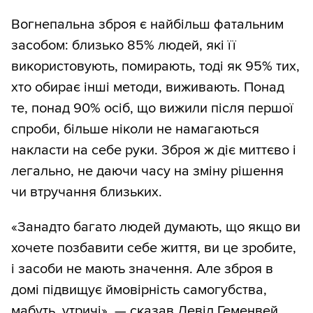
Вогнепальна зброя є найбільш фатальним
засобом: близько 85% людей, які її
використовують, помирають, тоді як 95% тих,
хто обирає інші методи, виживають. Понад
те, понад 90% осіб, що вижили після першої
спроби, більше ніколи не намагаються
накласти на себе руки. Зброя ж діє миттєво і
легально, не даючи часу на зміну рішення
чи втручання близьких.
«Занадто багато людей думають, що якщо ви
хочете позбавити себе життя, ви це зробите,
і засоби не мають значення. Але зброя в
домі підвищує ймовірність самогубства,
мабуть, утричі», — сказав Девід Геменвей,