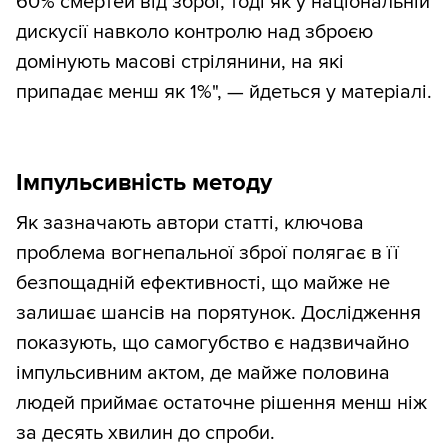
60% смертей від зброї, тоді як у національній
дискусії навколо контролю над зброєю
домінують масові стрілянини, на які
припадає менш як 1%", — йдеться у матеріалі.
Імпульсивність методу
Як зазначають автори статті, ключова
проблема вогнепальної зброї полягає в її
безпощадній ефективності, що майже не
залишає шансів на порятунок. Дослідження
показують, що самогубство є надзвичайно
імпульсивним актом, де майже половина
людей приймає остаточне рішення менш ніж
за десять хвилин до спроби.