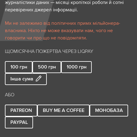
журналістики даних — місяці кропіткої роботи й сотні
перевірених джерел інформації.
Ми не залежимо від політичних примх мільйонера-
власника. Ніхто не може вказувати нам, чого не
говорити чи про що не повідомляти.
ЩОМІСЯЧНА ПОЖЕРТВА ЧЕРЕЗ LIQPAY
100
грн
500
грн
1000
грн
Інша сума
АБО
PATREON
BUY ME A COFFEE
МОНОБАЗА
PAYPAL