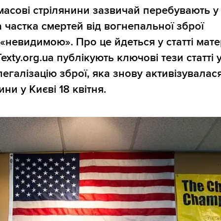
 масові стрілянини зазвичай перебувають у 
а частка смертей від вогнепальної зброї
«невидимою». Про це йдеться у статті мат
Texty.org.ua публікують ключові тези статті 
легалізацію зброї, яка знову активізувалася
ини у Києві 18 квітня.