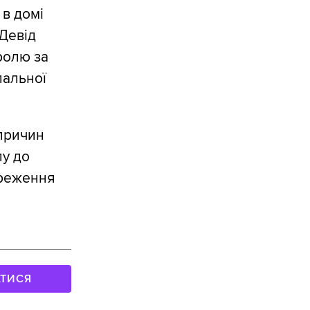
 в домі
 Девід
ролю за
пальної
 причин
пу до
ереження
АТИСЯ