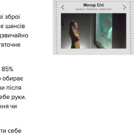
ї зброї
ає шансів
адзвичайно
таточне
о 85%
о обирає
и після
ебе руки.
ння чи
ти себе