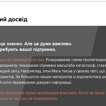
ий досвід
и це знаємо. Але це дуже важливо.
отребують вашої підтримки.
 що не наважуються інші.
Розкриваємо схеми пропагандист
зрадників, показуємо справжні масштаби катастроф, ста
дей світу. Наприклад, Ілон Маск писав у своєму твіті, що
ористів. За більшістю наших матеріалів із журналістики да
й сотні перевірених джерел інформації.
ід політичних примх мільйонера-власника. Ніхто не може
рити чи про що не повідомляти.