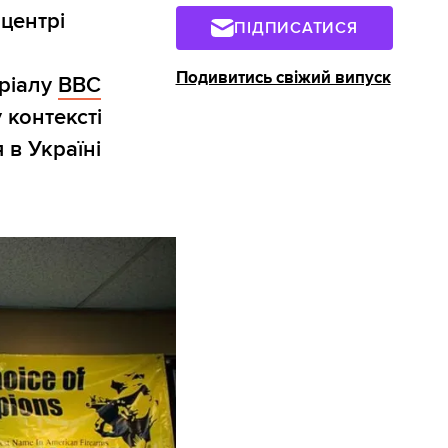
центрі
ПІДПИСАТИСЯ
Подивитись свіжий випуск
еріалу
BBC
у контексті
 в Україні