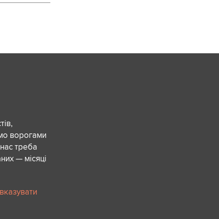
ів,
ємо ворогами
 нас треба
них — місяці
 вказувати