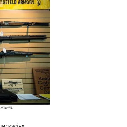
джинія.
дискусіях