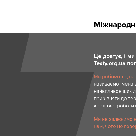
Міжнародн
Це дратує, і м
Texty.org.ua п
Ми робимо те, на
називаємо імена 
найвпливовіших лю
прирівняти до тер
кропіткої роботи 
Ми не залежимо в
нам, чого не гово