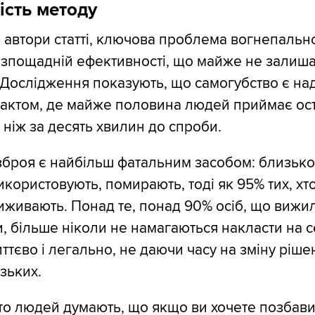
ість методу
 автори статті, ключова проблема вогнепально
безпощадній ефективності, що майже не залиш
 Дослідження показують, що самогубство є н
 актом, де майже половина людей приймає ос
ніж за десять хвилин до спроби.
броя є найбільш фатальним засобом: близьк
використовують, помирають, тоді як 95% тих, хт
виживають. Понад те, понад 90% осіб, що вижил
, більше ніколи не намагаються накласти на с
ттєво і легально, не даючи часу на зміну ріше
зьких.
то людей думають, що якщо ви хочете позбави