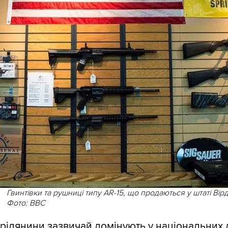
Гвинтівки та рушниці типу AR-15, що продаються у штаті Вір
Фото: BBC
трілянини зазвичай домінують у національних 