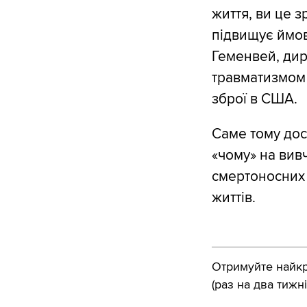
життя, ви це з
підвищує ймові
Геменвей, дир
травматизмом 
зброї в США.
Саме тому дос
«чому» на вив
смертоносних 
життів.
Отримуйте найкра
(раз на два тижні