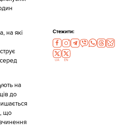
один
Стежити:
, на які
струє
 серед
UA
EN
ують на
щів до
лишається
, що
 вчинення