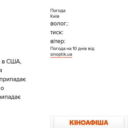
Погода
Київ
волог.:
тиск:
вітер:
Погода на 10 днів від
sinoptik.ua
о в США,
я
 припадає
ло
припадає