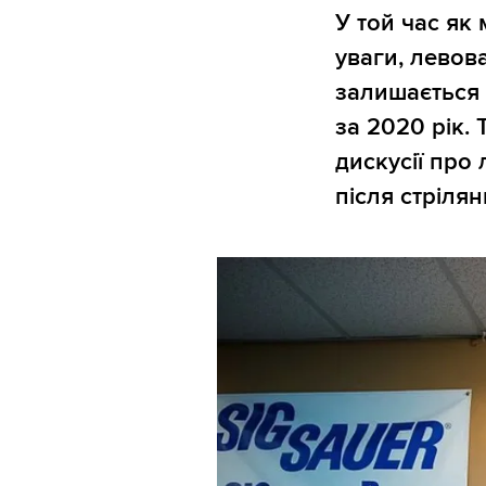
У той час як
уваги, левов
залишається 
за 2020 рік. 
дискусії про 
після стрілян