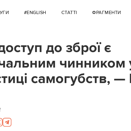
УГИ
#ENGLISH
СТАТТІ
ФРАГМЕНТИ
доступ до зброї є
чальним чинником 
стиці самогубств, —
2