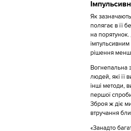
Імпульсивн
Як зазначають
полягає в її 
на порятунок.
імпульсивним
рішення менш 
Вогнепальна з
людей, які її 
інші методи, 
першої спроби
Зброя ж діє ми
втручання бли
«Занадто бага