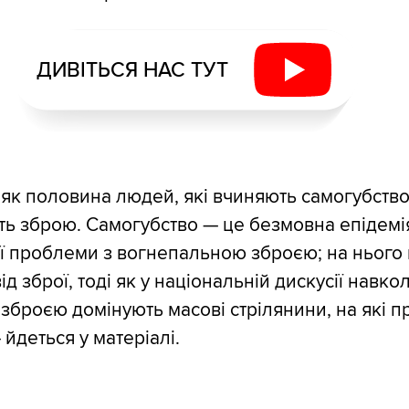
ДИВІТЬСЯ НАС ТУТ
 як половина людей, які вчиняють самогубств
ь зброю. Самогубство — це безмовна епідемі
ї проблеми з вогнепальною зброєю; на нього
д зброї, тоді як у національній дискусії навко
зброєю домінують масові стрілянини, на які 
 йдеться у матеріалі.