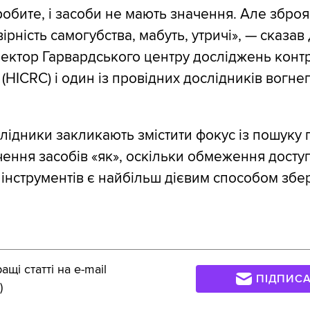
робите, і засоби не мають значення. Але зброя
рність самогубства, мабуть, утричі», — сказав
ектор Гарвардського центру досліджень конт
(HICRC) і один із провідних дослідників вогне
лідники закликають змістити фокус із пошуку
чення засобів «як», оскільки обмеження досту
інструментів є найбільш дієвим способом зб
щі статті на e-mail
ПІДПИС
)