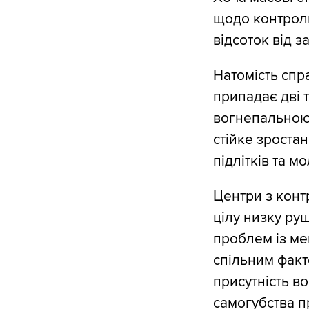
щодо контрол
відсоток від з
Натомість спр
припадає дві т
вогнепальною 
стійке зростан
підлітків та м
Центри з конт
цілу низку ру
проблем із ме
спільним факто
присутність в
самогубства п