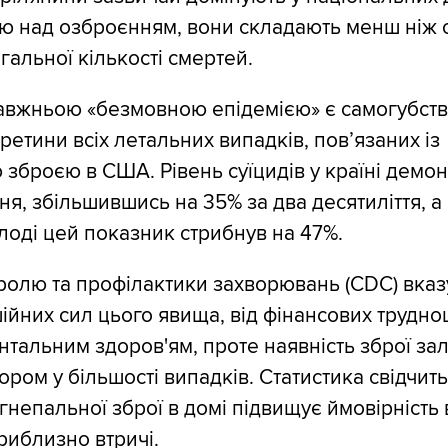
ю над озброєнням, вони складають менш ніж 
агальної кількості смертей.
авжньою «безмовною епідемією» є самогубства
ретини всіх летальних випадків, пов’язаних із
зброєю в США. Рівень суїцидів у країні демон
ня, збільшившись на 35% за два десятиліття, а
олоді цей показник стрибнув на 47%.
ролю та профілактики захворювань (CDC) вказ
шійних сил цього явища, від фінансових трудно
нтальним здоров'ям, проте наявність зброї за
ром у більшості випадків. Статистика свідчить
огнепальної зброї в домі підвищує ймовірність
риблизно втричі.