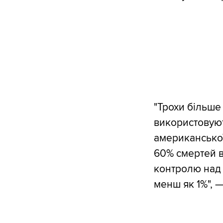
"Трохи більше
використовуют
американсько
60% смертей ві
контролю над 
менш як 1%", —