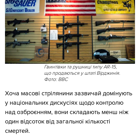
Гвинтівки та рушниці типу AR-15,
що продаються у штаті Вірджинія.
Фото: BBC
Хоча масові стрілянини зазвичай домінують
у національних дискусіях щодо контролю
над озброєнням, вони складають менш ніж
один відсоток від загальної кількості
смертей.