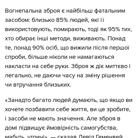
Вогнепальна зброя є найбільш фатальним
засобом: близько 85% людей, які її
використовують, помирають, тоді як 95% тих,
хто обирає інші методи, виживають. Понад
те, понад 90% осіб, що вижили після першої
спроби, більше ніколи не намагаються
накласти на себе руки. Зброя ж діє миттєво і
легально, не даючи часу на зміну рішення
чи втручання близьких.
«Занадто багато людей думають, що якщо ви
хочете позбавити себе життя, ви це зробите,
і засоби не мають значення. Але зброя в
домі підвищує ймовірність самогубства,
мабуть, утричі», — сказав Девід Геменвей,