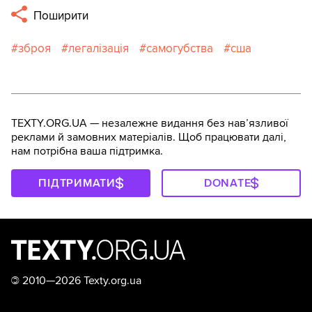
Поширити
зброя
легалізація
самогубства
сша
TEXTY.ORG.UA — незалежне видання без навʼязливої
реклами й замовних матеріалів. Щоб працювати далі,
нам потрібна ваша підтримка.
ПІДТРИМАТИ
DONATE
©
2010—2026 Texty.org.ua