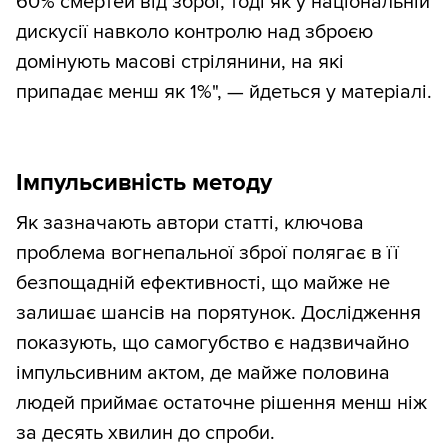
60% смертей від зброї, тоді як у національній
дискусії навколо контролю над зброєю
домінують масові стрілянини, на які
припадає менш як 1%", — йдеться у матеріалі.
Імпульсивність методу
Як зазначають автори статті, ключова
проблема вогнепальної зброї полягає в її
безпощадній ефективності, що майже не
залишає шансів на порятунок. Дослідження
показують, що самогубство є надзвичайно
імпульсивним актом, де майже половина
людей приймає остаточне рішення менш ніж
за десять хвилин до спроби.