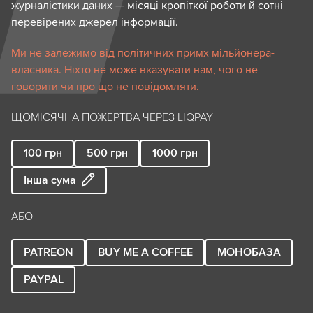
журналістики даних — місяці кропіткої роботи й сотні
перевірених джерел інформації.
Ми не залежимо від політичних примх мільйонера-
власника. Ніхто не може вказувати нам, чого не
говорити чи про що не повідомляти.
ЩОМІСЯЧНА ПОЖЕРТВА ЧЕРЕЗ LIQPAY
100
грн
500
грн
1000
грн
Інша сума
АБО
PATREON
BUY ME A COFFEE
МОНОБАЗА
PAYPAL