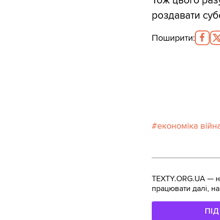
Тож цього раз
роздавати субс
Поширити
:
економіка війн
TEXTY.ORG.UA — не
працювати далі, на
ПІ