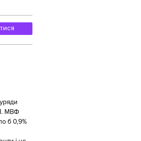
АТИСЯ
 уряди
П. МВФ
ло б 0,9%