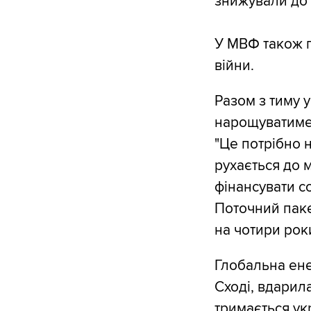
знижували до 
У МВФ також п
війни.
Разом з тиму 
нарощуватиме 
"Це потрібно н
рухається до 
фінансувати со
Поточний паке
на чотири рок
Глобальна ене
Сході, вдарила
тримається ук