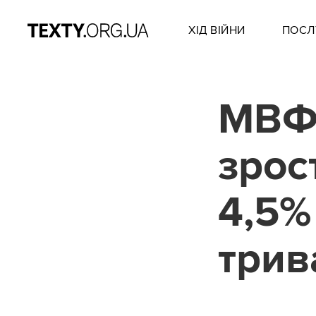
ХІД ВІЙНИ
ПОСЛ
МВФ 
зрос
4,5%
трив