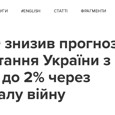
УГИ
#ENGLISH
СТАТТІ
ФРАГМЕНТИ
знизив прогно
тання України з
 до 2% через
алу війну