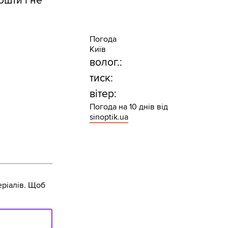
ошти і не
Погода
Київ
волог.:
тиск:
вітер:
Погода на 10 днів від
sinoptik.ua
ріалів. Щоб