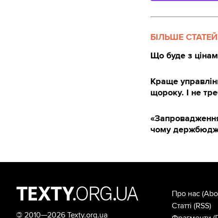
БІЛЬШЕ СТАТЕЙ
Що буде з цінами
Краще управлін
щороку. І не тр
«Запровадження 
чому держбюдже
Про нас
(Abo
Статті
(RSS)
©
2010—2026 Texty.org.ua