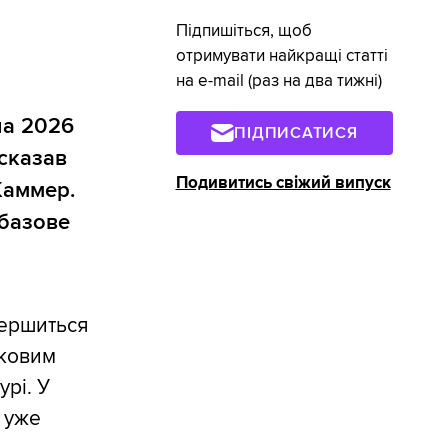
Підпишіться, щоб
отримувати найкращі статті
на e-mail (раз на два тижні)
на 2026
ПІДПИСАТИСЯ
 сказав
Подивитись свіжий випуск
Каммер.
 базове
вершиться
тковим
рі. У
к уже