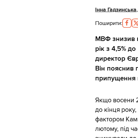
Інна Гадзинська
Поширити
:
МВФ знизив п
рік з 4,5% д
директор Єв
Він пояснив 
припущення щ
Якщо восени 2
до кінця року
фактором Камм
лютому, під ч