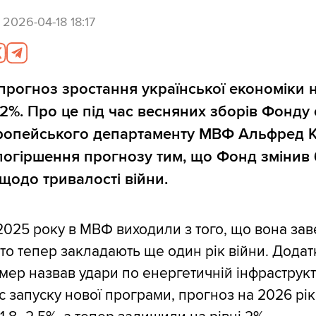
,
2026-04-18 18:17
рогноз зростання української економіки 
о 2%. Про це під час весняних зборів Фонду
ропейського департаменту МВФ Альфред 
погіршення прогнозу тим, що Фонд змінив
одо тривалості війни.
025 року в МВФ виходили з того, що вона за
, то тепер закладають ще один рік війни. Дода
ер назвав удари по енергетичній інфраструкту
ас запуску нової програми, прогноз на 2026 рі