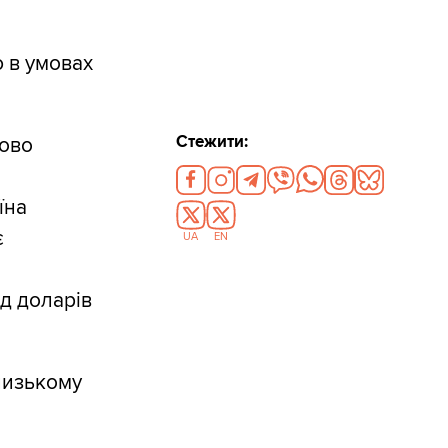
ю в умовах
Стежити:
пово
їна
є
UA
EN
д доларів
лизькому