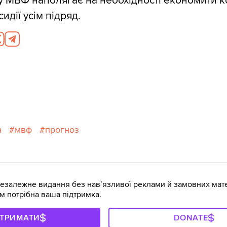
у МВФ наполягає на необхідності економити к
идії усім підряд.
а
мвф
прогноз
залежне видання без навʼязливої реклами й замовних мате
м потрібна ваша підтримка.
ДТРИМАТИ
DONATE