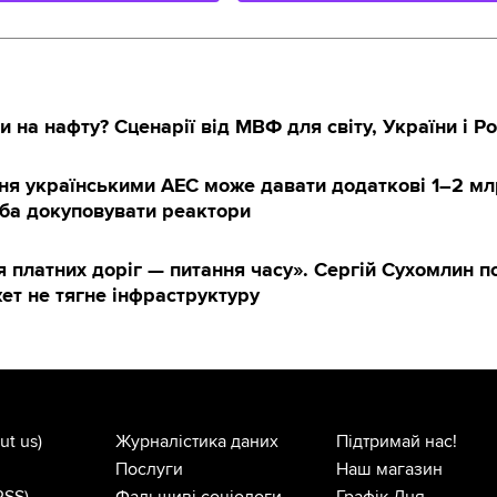
 на нафту? Сценарії від МВФ для світу, України і Ро
ня українськими АЕС може давати додаткові 1–2 мл
еба докуповувати реактори
платних доріг — питання часу». Сергій Сухомлин п
т не тягне інфраструктуру
ut us)
Журналістика даних
Підтримай нас!
Послуги
Наш магазин