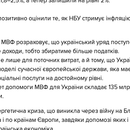
1,8–2,5%, а тепер залишили на рівні 2%.
озитивно оцінили те, як НБУ стримує інфляці
у МВФ розраховує, що український уряд посту
доходи, тобто збиратиме більше податків.
е лише для поточних витрат, а й тому, що Укра
моделі сучасної європейської держави, яка ма
ціальні послуги на достойному рівні.
т допомоги МВФ для України складає 135 млр
и.
ргетична криза, що виникла через війну на Б
 і по країнам Європи, завдяки допомозі яких і
раїнська економіка.