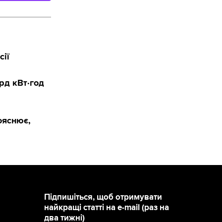
сії
рд кВт·год
ояснює,
Підпишіться, щоб отримувати
найкращі статті на e-mail (раз на
два тижні)