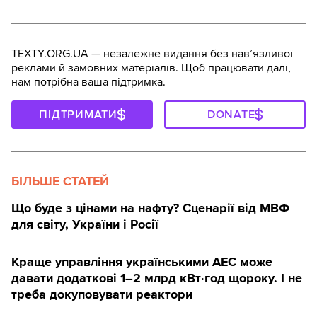
TEXTY.ORG.UA — незалежне видання без навʼязливої
реклами й замовних матеріалів. Щоб працювати далі,
нам потрібна ваша підтримка.
ПІДТРИМАТИ
DONATE
БІЛЬШЕ СТАТЕЙ
Що буде з цінами на нафту? Сценарії від МВФ
для світу, України і Росії
Краще управління українськими АЕС може
давати додаткові 1–2 млрд кВт·год щороку. І не
треба докуповувати реактори