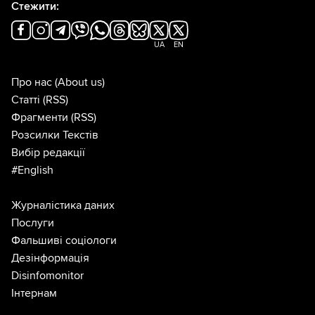
Стежити:
UA
EN
Про нас
(About us)
Статті
(RSS)
Фрагменти
(RSS)
Розсилки Текстів
Вибір редакції
#English
Журналістика даних
Послуги
Фальшиві соціологи
Дезінформація
Disinfomonitor
Інтернам