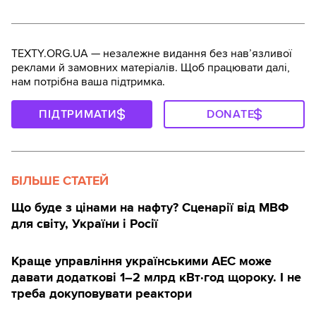
TEXTY.ORG.UA — незалежне видання без навʼязливої
реклами й замовних матеріалів. Щоб працювати далі,
нам потрібна ваша підтримка.
ПІДТРИМАТИ
DONATE
БІЛЬШЕ СТАТЕЙ
Що буде з цінами на нафту? Сценарії від МВФ
для світу, України і Росії
Краще управління українськими АЕС може
давати додаткові 1–2 млрд кВт·год щороку. І не
треба докуповувати реактори