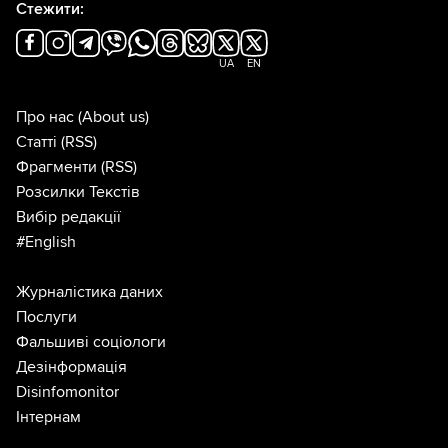
Стежити:
UA
EN
Про нас
(About us)
Статті
(RSS)
Фрагменти
(RSS)
Розсилки Текстів
Вибір редакції
#English
Журналістика даних
Послуги
Фальшиві соціологи
Дезінформація
Disinfomonitor
Інтернам