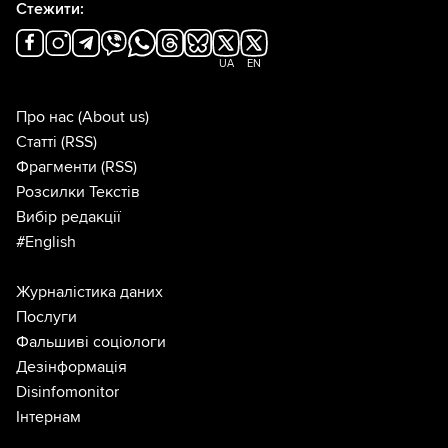
Стежити:
UA
EN
Про нас
(About us)
Статті
(RSS)
Фрагменти
(RSS)
Розсилки Текстів
Вибір редакції
#English
Журналістика даних
Послуги
Фальшиві соціологи
Дезінформація
Disinfomonitor
Інтернам