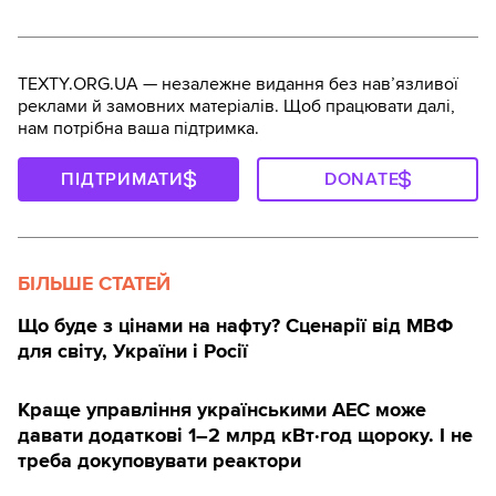
TEXTY.ORG.UA — незалежне видання без навʼязливої
реклами й замовних матеріалів. Щоб працювати далі,
нам потрібна ваша підтримка.
ПІДТРИМАТИ
DONATE
БІЛЬШЕ СТАТЕЙ
Що буде з цінами на нафту? Сценарії від МВФ
для світу, України і Росії
Краще управління українськими АЕС може
давати додаткові 1–2 млрд кВт·год щороку. І не
треба докуповувати реактори