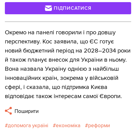
(№ 14048) — один із найважчих
ПІДПИСАТИСЯ
індикаторів, відхалявся роками;
ухвалений у жовтні 2024-го.
Окремо на панелі говорили і про довшу
Джерело:
Razomua.media
перспективу. Кос заявила, що ЄС готує
новий бюджетний період на 2028–2034 роки
й також планує внесок для України в ньому.
Вона назвала Україну однією з найбільш
інноваційних країн, зокрема у військовій
сфері, і сказала, що підтримка Києва
відповідає також інтересам самої Європи.
Поширити
допомога україні
економіка
реформи