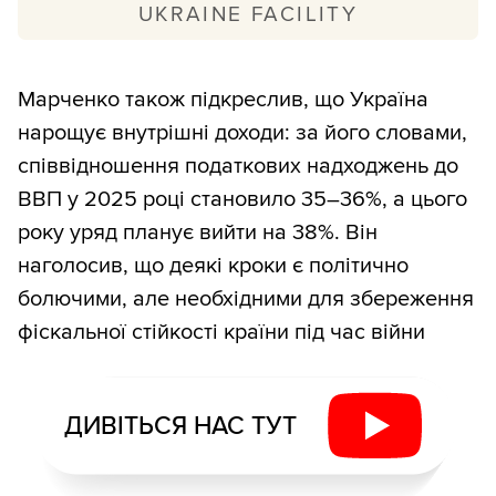
UKRAINE FACILITY
За 2025 рік Україна мала отримати 12,5
млрд євро. Загалом план містить 151
Марченко також підкреслив, що Україна
індикатор за 69 напрямками реформ.
нарощує внутрішні доходи: за його словами,
співвідношення податкових надходжень до
За даними VoxUkraine, у 2025 році не
ВВП у 2025 році становило 35–36%, а цього
виконано 14 індикаторів на суму понад
року уряд планує вийти на 38%. Він
3,9 млрд євро, з них 10 — четвертого
наголосив, що деякі кроки є політично
кварталу. Серед хронічно невиконаних —
болючими, але необхідними для збереження
добір суддів до Вищого антикорупційного
фіскальної стійкості країни під час війни
суду, реформа АРМА та розмежування
повноважень між місцевим
самоврядуванням і держадміністраціями.
ДИВІТЬСЯ НАС ТУТ
Для порівняння: попередній, третій