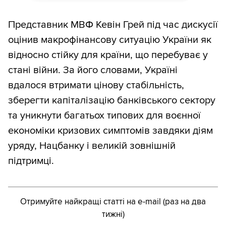
транш у 3,5 млрд євро Рада ЄС
затвердила у березні 2025 року —
Представник МВФ Кевін Грей під час дискусії
Україна виконала 13 із 16 умов.
оцінив макрофінансову ситуацію України як
Невиконані три пункти не заблокували
відносно стійку для країни, що перебуває у
виплату: Ukraine Facility передбачає
стані війни. За його словами, Україні
гнучкість і пільговий період для
вдалося втримати цінову стабільність,
добирання реформ.
зберегти капіталізацію банківського сектору
та уникнути багатьох типових для воєнної
Цифровізація виконання судових
економіки кризових симптомів завдяки діям
рішень — ухвалено 7 квітня
уряду, Нацбанку і великій зовнішній
Об'єднання ринків електроенергії з
підтримці.
ЄС — ухвалено 7 квітня
«Промисловий безвіз» з ЄС —
ухвалено 7 квітня
Отримуйте найкращі статті на e-mail (раз на два
Нагляд за рішеннями місцевої влади
тижні)