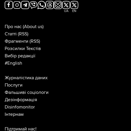
UA
EN
Про нас
(About us)
Статті
(RSS)
Фрагменти
(RSS)
Розсилки Текстів
Вибір редакції
#English
Журналістика даних
Послуги
Фальшиві соціологи
Дезінформація
Disinfomonitor
Інтернам
Підтримай нас!