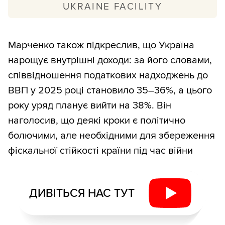
UKRAINE FACILITY
За 2025 рік Україна мала отримати 12,5
млрд євро. Загалом план містить 151
Марченко також підкреслив, що Україна
індикатор за 69 напрямками реформ.
нарощує внутрішні доходи: за його словами,
співвідношення податкових надходжень до
За даними VoxUkraine, у 2025 році не
ВВП у 2025 році становило 35–36%, а цього
виконано 14 індикаторів на суму понад
року уряд планує вийти на 38%. Він
3,9 млрд євро, з них 10 — четвертого
наголосив, що деякі кроки є політично
кварталу. Серед хронічно невиконаних —
болючими, але необхідними для збереження
добір суддів до Вищого антикорупційного
фіскальної стійкості країни під час війни
суду, реформа АРМА та розмежування
повноважень між місцевим
самоврядуванням і держадміністраціями.
ДИВІТЬСЯ НАС ТУТ
Для порівняння: попередній, третій