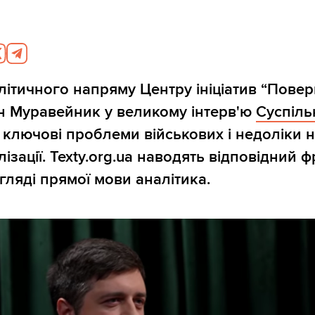
6
літичного напряму Центру ініціатив “Пове
н Муравейник у великому інтерв'ю
Суспіль
 ключові проблеми військових і недоліки 
ізації. Texty.org.ua наводять відповідний 
гляді прямої мови аналітика.