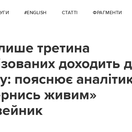
УГИ
#ENGLISH
СТАТТІ
ФРАГМЕНТИ
лише третина
ізованих доходить 
у: пояснює аналіти
рнись живим»
вейник