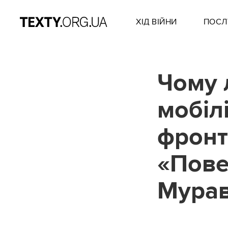
ХІД ВІЙНИ
ПОСЛ
Чому 
мобіл
фронт
«Пове
Мура