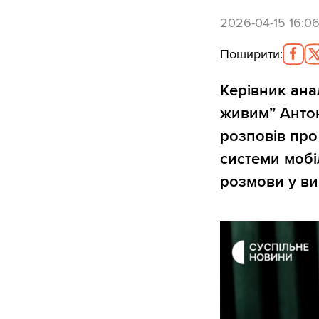
2026-04-15 16:0
Поширити
:
Керівник ана
живим” Анто
розповів про
системи мобіл
розмови у ви