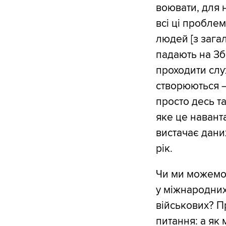
воювати, для н
всі ці пробле
людей [з загал
падають на Зб
проходити служ
створюються –
просто десь та
яке це навант
вистачає дани
рік.
Чи ми можемо 
у міжнародних
військових? П
питання: а як 