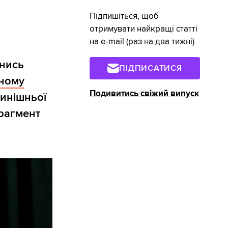
Підпишіться, щоб
отримувати найкращі статті
на e-mail (раз на два тижні)
рнись
ПІДПИСАТИСЯ
ному
Подивитись свіжий випуск
нинішньої
фрагмент