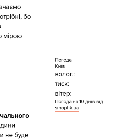
рачаємо
трібні, бо
ю
ю мірою
Погода
Київ
волог.:
тиск:
вітер:
Погода на 10 днів від
sinoptik.ua
вчального
юдини
и не буде