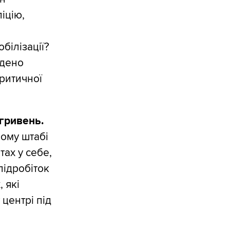
іцію,
білізації?
адено
критичної
гривень.
ному штабі
тах у себе,
підробіток
 які
центрі під