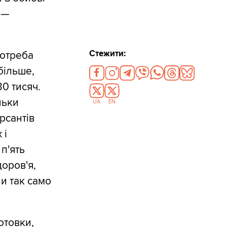
 —
Стежити:
потреба
більше,
30 тисяч.
льки
UA
EN
рсантів
 і
п'ять
доров'я,
и так само
отовки,