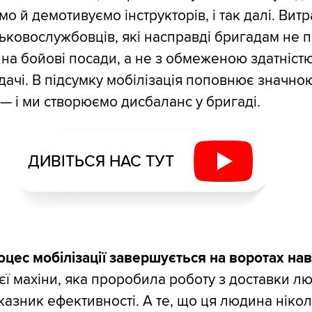
о й демотивуємо інструкторів, і так далі. Вит
ьковослужбовців, які насправді бригадам не по
 на бойові посади, а не з обмеженою здатніст
дачі. В підсумку мобілізація поповнює значно
 — і ми створюємо дисбаланс у бригаді.
ДИВІТЬСЯ НАС ТУТ
цес мобілізації завершується на воротах на
єї махіни, яка проробила роботу з доставки л
казник ефективності. А те, що ця людина нікол