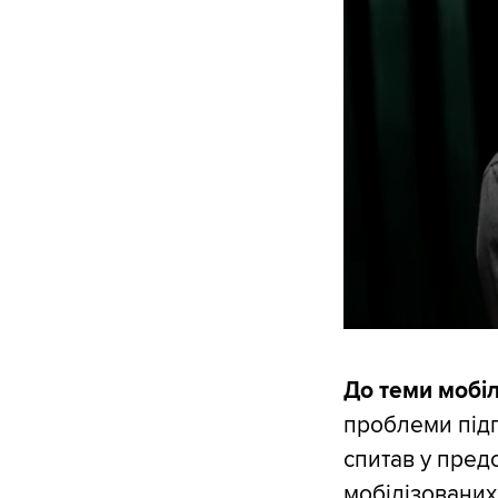
До теми мобілі
проблеми підг
спитав у пред
мобілізованих