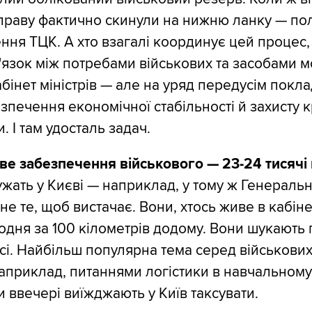
праву фактично скинули на нижню ланку — пол
ння ТЦК. А хто взагалі координує цей процес,
'язок між потребами військових та засобами мо
інет міністрів — але на уряд передусім покл
зпечення економічної стабільності й захисту 
. І там удосталь задач.
е забезпечення військового — 23-24 тисячі 
ужать у Києві — наприклад, у тому ж Генераль
е те, щоб вистачає. Вони, хтось живе в кабіне
щодня за 100 кілометрів додому. Вони шукають 
сі. Найбільш популярна тема серед військових,
априклад, питаннями логістики в навчальному 
 ввечері виїжджають у Київ таксувати.