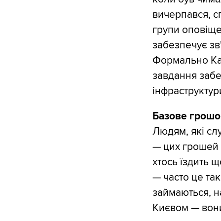
вичерпався, с
групи оповіще
забезпечує зв
Формально Каб
завдання забе
інфраструктури
Базове грошов
Людям, які сл
— цих грошей н
хтось їздить 
— часто це так
займаються, н
Києвом — вони