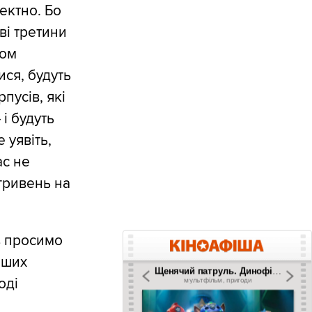
ектно. Бо
ві третини
том
ися, будуть
пусів, які
і будуть
 уявіть,
ас не
гривень на
з просимо
аших
оді