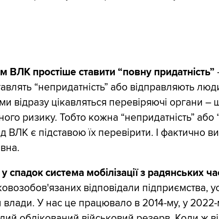
 ВЛК простіше ставити “повну придатність”
авлять “непридатність” або відправляють люд
ми відразу цікавляться перевіряючі органи – 
ного ризику. Тобто кожна “непридатність” або
ід ВЛК є підставою їх перевірити. І фактично в
вна.
 у спадок система мобілізації з радянських ча
ьковозобов'язаних відповідали підприємства, у
 влади. У нас це працювало в 2014-му, у 2022-
лий облікований військовий резерв. Коли ж в