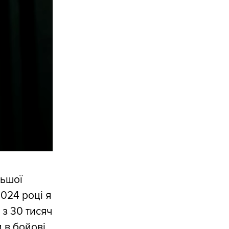
льшої
024 році я
 з 30 тисяч
 в бойові