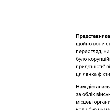
Представникам
щойно вони ст
переогляд, ни
було корупцій
придатність” в
ця ланка фікти
Нам дісталась
за облік війс
місцеві органи
коли був чима