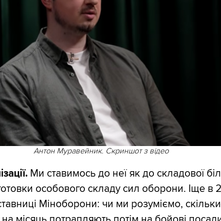
Антон Муравейник. Скриншот з відео
зації.
Ми ставимось до неї як до складової бі
отовки особового складу сил оборони. Іще в 2
ставниці Міноборони: чи ми розуміємо, скільки
 на місяць потрапляють потім на бойові посади