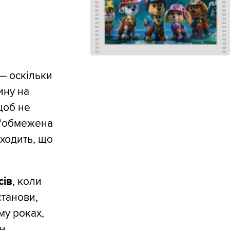
— оскільки
ину на
щоб не
 “обмежена
иходить, що
сів
, коли
станови,
му роках,
ін