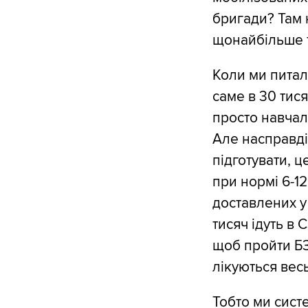
бригади? Там 
щонайбільше 
Коли ми питал
саме в 30 тися
просто навчал
Але насправді
підготувати, ц
при нормі 6-12
доставлених у
тисяч ідуть в
щоб пройти БЗ
лікуються весь
Тобто ми сист