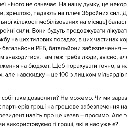
еї нічого не означає. На нашу думку, це некор
ми, зрештою, падають на плечі Збройних сил. Д
ьної кількості мобілізованих на місяць] балас
ройні сили. Вони будуть продовжувати лікуват
бу на цих тилових посадах, в цих частинах кор
 батальйони РЕБ, батальйони забезпечення — 
м знаходитися. Там теж треба люди, звісно, але
аження на бюджет. Щоб порахувати точно, в н
х, але навскидку – це 100 з лишком мільярдів 
собі таке дозволити? Не можемо. Чи ми зара
 партнерів гроші на грошове забезпечення н
резидент навіть про це казав – просимо. Але т
ми використовуємо ті гроші, які в нас уже є?