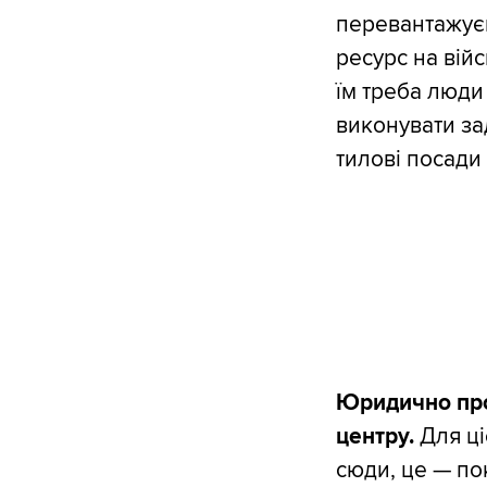
перевантажуєм
ресурс на війс
їм треба люди
виконувати за
тилові посади
Юридично про
центру.
Для ці
сюди, це — по