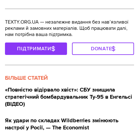
TEXTY.ORG.UA — незалежне видання без навʼязливої
реклами й замовних матеріалів. Щоб працювати далі,
нам потрібна ваша підтримка.
ПІДТРИМАТИ
DONATE
БІЛЬШЕ СТАТЕЙ
«Повністю відірвало хвіст»: СБУ знищила
стратегічний бомбардувальник Ту-95 в Енгельсі
(ВІДЕО)
Як удари по складах Wildberries змінюють
настрої у Росії, — The Economist