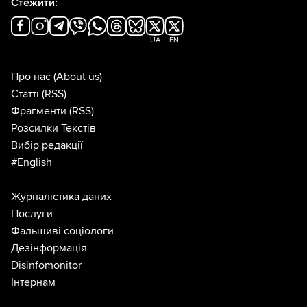
Стежити:
UA
EN
Про нас
(About us)
Статті
(RSS)
Фрагменти
(RSS)
Розсилки Текстів
Вибір редакції
#English
Журналістика даних
Послуги
Фальшиві соціологи
Дезінформація
Disinfomonitor
Інтернам