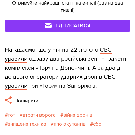
Отримуйте найкращі статті на e-mail (раз на два
тижні)
ПІДПИСАТИСЯ
Нагадаємо, що у ніч на 22 лютого
СБС
уразили
одразу два російські зенітні ракетні
комплекси «Тор» на Донеччині. А за два дні
до цього оператори ударних дронів СБС
уразили
три «Тори» на Запоріжжі.
Поширити
тот
втрати ворога
війна дронів
знищена техніка
ппо окупантів
сбс