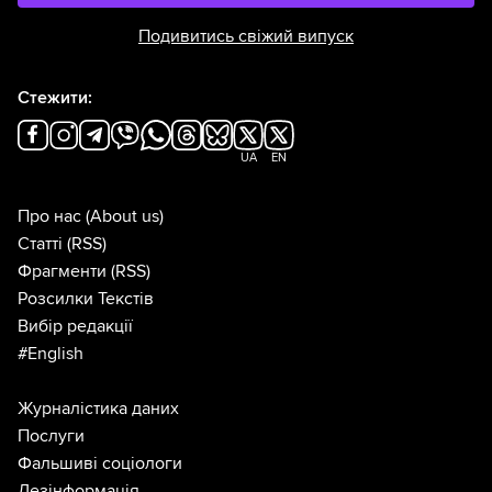
Подивитись свіжий випуск
Стежити:
UA
EN
Про нас
(About us)
Статті
(RSS)
Фрагменти
(RSS)
Розсилки Текстів
Вибір редакції
#English
Журналістика даних
Послуги
Фальшиві соціологи
Дезінформація