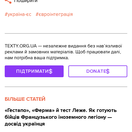
Поширити
україна-єс
євроінтеграція
TEXTY.ORG.UA — незалежне видання без навʼязливої
реклами й замовних матеріалів. Щоб працювати далі,
нам потрібна ваша підтримка.
ПІДТРИМАТИ
DONATE
БІЛЬШЕ СТАТЕЙ
«Гестапо», «Ферма» й тест Леже. Як готують
бійців Французького іноземного легіону —
досвід українця