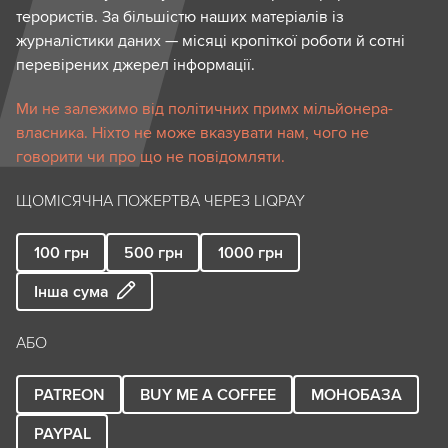
терористів. За більшістю наших матеріалів із
журналістики даних — місяці кропіткої роботи й сотні
перевірених джерел інформації.
Ми не залежимо від політичних примх мільйонера-
власника. Ніхто не може вказувати нам, чого не
говорити чи про що не повідомляти.
ЩОМІСЯЧНА ПОЖЕРТВА ЧЕРЕЗ LIQPAY
100
грн
500
грн
1000
грн
Інша сума
АБО
PATREON
BUY ME A COFFEE
МОНОБАЗА
PAYPAL