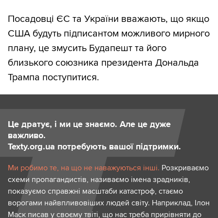
Посадовці ЄС та України вважають, що якщо
США будуть підписантом можливого мирного
плану, це змусить Будапешт та його
близького союзника президента Дональда
Трампа поступитися.
Це дратує, і ми це знаємо. Але це дуже
важливо.
Texty.org.ua потребують вашої підтримки.
Ми робимо те, на що не наважуються інші.
Розкриваємо
схеми пропагандистів, називаємо імена зрадників,
показуємо справжні масштаби катастроф, стаємо
ворогами найвпливовіших людей світу. Наприклад, Ілон
Маск писав у своєму твіті, що нас треба прирівняти до