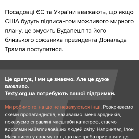
Посадовці ЄС та України вважають, що якщо
США будуть підписантом можливого мирного
плану, це змусить Будапешт та його
близького союзника президента Дональда
Трампа поступитися.
Це дратує, і ми це знаємо. Але це дуже
важливо.
Texty.org.ua потребують вашої підтримки.
Ми робимо те, на що не наважуються інші.
Розкриваємо
схеми пропагандистів, називаємо імена зрадників,
показуємо справжні масштаби катастроф, стаємо
ворогами найвпливовіших людей світу. Наприклад, Ілон
Маск писав у своєму твіті, що нас треба прирівняти до