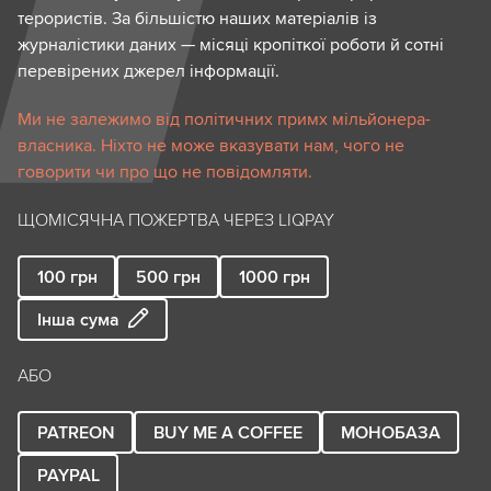
терористів. За більшістю наших матеріалів із
журналістики даних — місяці кропіткої роботи й сотні
перевірених джерел інформації.
Ми не залежимо від політичних примх мільйонера-
власника. Ніхто не може вказувати нам, чого не
говорити чи про що не повідомляти.
ЩОМІСЯЧНА ПОЖЕРТВА ЧЕРЕЗ LIQPAY
100
грн
500
грн
1000
грн
Інша сума
АБО
PATREON
BUY ME A COFFEE
МОНОБАЗА
PAYPAL