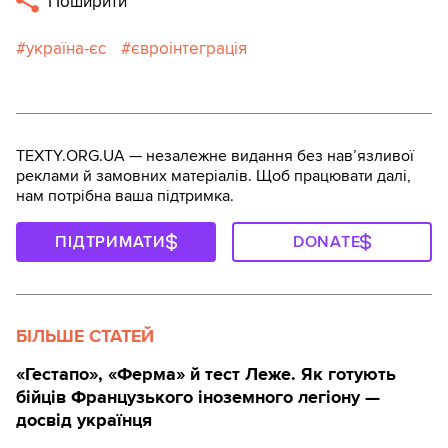
Поширити
україна-єс
євроінтеграція
TEXTY.ORG.UA — незалежне видання без навʼязливої
реклами й замовних матеріалів. Щоб працювати далі,
нам потрібна ваша підтримка.
ПІДТРИМАТИ
DONATE
БІЛЬШЕ СТАТЕЙ
«Гестапо», «Ферма» й тест Леже. Як готують
бійців Французького іноземного легіону —
досвід українця