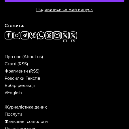
Подивитись свіжий випуск
Стежити:
UA
EN
Про нас
(About us)
Статті
(RSS)
Фрагменти
(RSS)
Розсилки Текстів
Вибір редакції
#English
Журналістика даних
Послуги
Фальшиві соціологи
Дезінформація