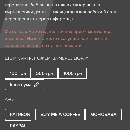
терористів. За більшістю наших матеріалів із
журналістики даних — місяці кропіткої роботи й сотні
перевірених джерел інформації.
Ми не залежимо від політичних примх мільйонера-
власника. Ніхто не може вказувати нам, чого не
говорити чи про що не повідомляти.
ЩОМІСЯЧНА ПОЖЕРТВА ЧЕРЕЗ LIQPAY
100
грн
500
грн
1000
грн
Інша сума
АБО
PATREON
BUY ME A COFFEE
МОНОБАЗА
PAYPAL