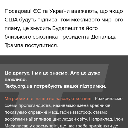
Посадовці ЄС та України вважають, що якщо
США будуть підписантом можливого мирного
плану, це змусить Будапешт та його
близького союзника президента Дональда
Трампа поступитися.
Це дратує, і ми це знаємо. Але це дуже
важливо.
Texty.org.ua потребують вашої підтримки.
Ми робимо те, на що не наважуються інші.
Розкриваємо
схеми пропагандистів, називаємо імена зрадників,
показуємо справжні масштаби катастроф, стаємо
ворогами найвпливовіших людей світу. Наприклад, Ілон
Маск писав у своєму твіті, що нас треба прирівняти до