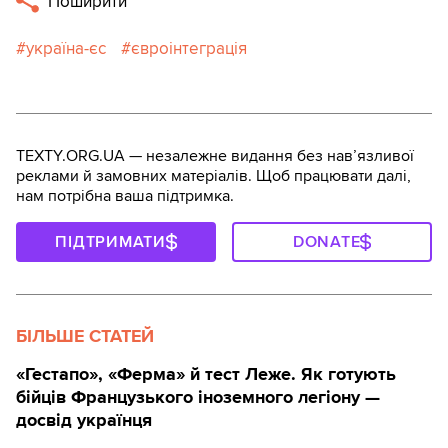
Поширити
україна-єс
євроінтеграція
TEXTY.ORG.UA — незалежне видання без навʼязливої
реклами й замовних матеріалів. Щоб працювати далі,
нам потрібна ваша підтримка.
ПІДТРИМАТИ
DONATE
БІЛЬШЕ СТАТЕЙ
«Гестапо», «Ферма» й тест Леже. Як готують
бійців Французького іноземного легіону —
досвід українця