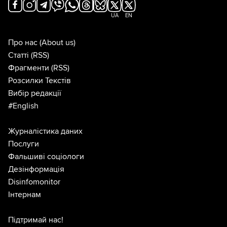
UA
EN
Про нас
(About us)
Статті
(RSS)
Фрагменти
(RSS)
Розсилки Текстів
Вибір редакції
#English
Журналістика даних
Послуги
Фальшиві соціологи
Дезінформація
Disinfomonitor
Інтернам
Підтримай нас!