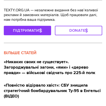
TEXTY.ORG.UA — незалежне видання без навʼязливої
реклами й замовних матеріалів. Щоб працювати далі,
нам потрібна ваша підтримка.
ПІДТРИМАТИ
DONATE
БІЛЬШЕ СТАТЕЙ
«Никаких своих не существует».
Загороджувальні загони, «ями» і «дерево
правди» — військові свідчать про 225-й полк
«Повністю відірвало хвіст»: СБУ знищила
стратегічний бомбардувальник Ту-95 в Енгельсі
(ВІДЕО)