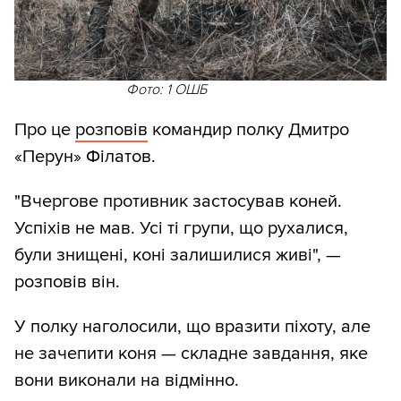
Фото: 1 ОШБ
Про це
розповів
командир полку Дмитро
«Перун» Філатов.
"Вчергове противник застосував коней.
Успіхів не мав. Усі ті групи, що рухалися,
були знищені, коні залишилися живі", —
розповів він.
У полку наголосили, що вразити піхоту, але
не зачепити коня — складне завдання, яке
вони виконали на відмінно.