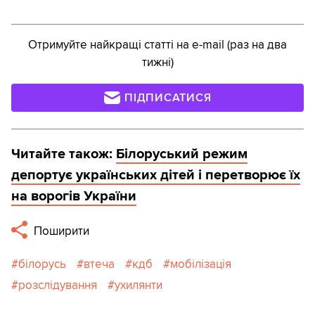
Отримуйте найкращі статті на e-mail (раз на два
тижні)
ПІДПИСАТИСЯ
Читайте також:
Білоруський режим
депортує українських дітей і перетворює їх
на ворогів України
Поширити
білорусь
втеча
кдб
мобілізація
розслідування
ухилянти