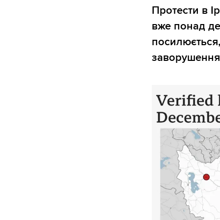
Протести в І
вже понад де
посилюється,
заворушенням