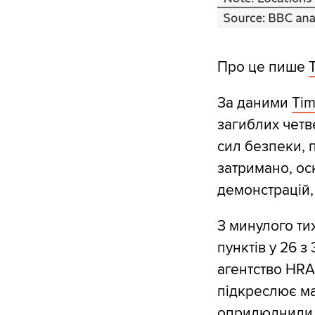
Про це пише
За даними
Ti
загиблих четв
сил безпеки, 
затримано, ос
демонстрацій,
З минулого ти
пунктів у 26 з
агентство HRA
підкреслює ма
оприлюднили в