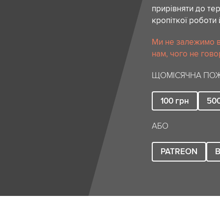
прирівняти до тер
кропіткої роботи 
Ми не залежимо в
нам, чого не гово
ЩОМІСЯЧНА ПОЖ
100
грн
50
АБО
PATREON
B