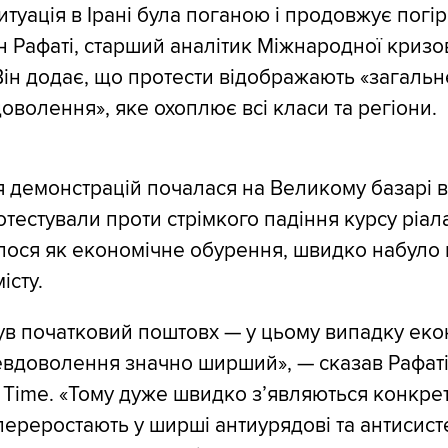
итуація в Ірані була поганою і продовжує погі
 Рафаті, старший аналітик Міжнародної кризов
 Він додає, що протести відображають «загальн
оволення», яке охоплює всі класи та регіони.
 демонстрацій почалася на Великому базарі в 
отестували проти стрімкого падіння курсу ріал
лося як економічне обурення, швидко набуло
істу.
ув початковий поштовх — у цьому випадку еко
евдоволення значно ширший», — сказав Рафаті
 Time. «Тому дуже швидко з’являються конкрет
 переростають у ширші антиурядові та антисист