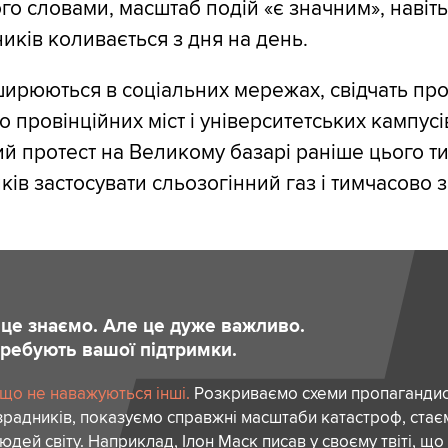
ого словами, масштаб подій «є значним», навіт
ників коливається з дня на день.
ирюються в соціальних мережах, свідчать про
о провінційних міст і університетських кампусі
ий протест на Великому базарі раніше цього т
ків застосувати сльозогінний газ і тимчасово 
и це знаємо. Але це дуже важливо.
отребують вашої підтримки.
 що не наважуються інші.
Розкриваємо схеми пропагандист
зрадників, показуємо справжні масштаби катастроф, ста
дей світу. Наприклад, Ілон Маск писав у своєму твіті, що