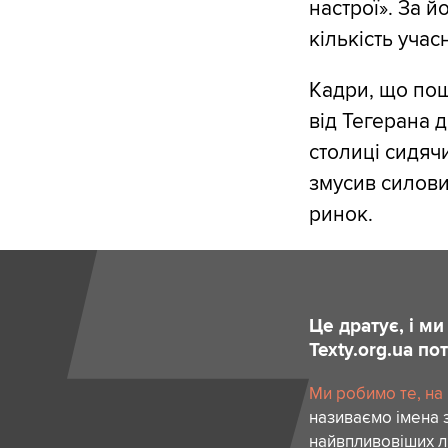
настрої». За й
кількість учас
Кадри, що пош
від Тегерана д
столиці сидяч
змусив силови
ринок.
Це дратує, і м
Texty.org.ua п
Ми робимо те, на
називаємо імена 
найвпливовіших лю