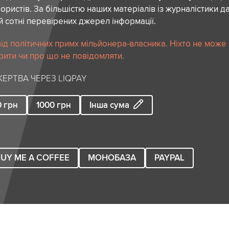
ористів. За більшістю наших матеріалів із журналістики да
й сотні перевірених джерел інформації.
ід політичних примх мільйонера-власника. Ніхто не може
рити чи про що не повідомляти.
ЕРТВА ЧЕРЕЗ LIQPAY
0
грн
1000
грн
Інша сума
UY ME A COFFEE
МОНОБАЗА
PAYPAL