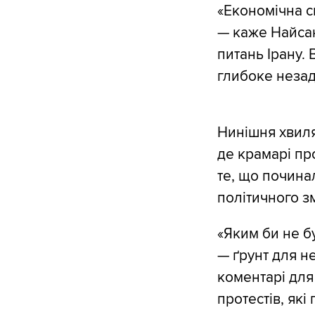
«Економічна с
— каже Найсан
питань Ірану.
глибоке незад
Нинішня хвиля
де крамарі пр
те, що почина
політичного зм
«Яким би не б
— ґрунт для н
коментарі для
протестів, які