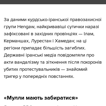
За даними курдсько-іранської правозахисної
групи Hengaw, найкривавіші сутички наразі
зафіксовані в західних провінціях — Ілам,
Керманшах, Лурестан і Хамедан; на ці
регіони припадає більшість загиблих.
Державні іранські медіа повідомляли про
акти вандалізму та зіткнення після похоронів
убитих протестувальників — знайомий
тригер у попередніх повстаннях.
«Мулли мають забиратися»