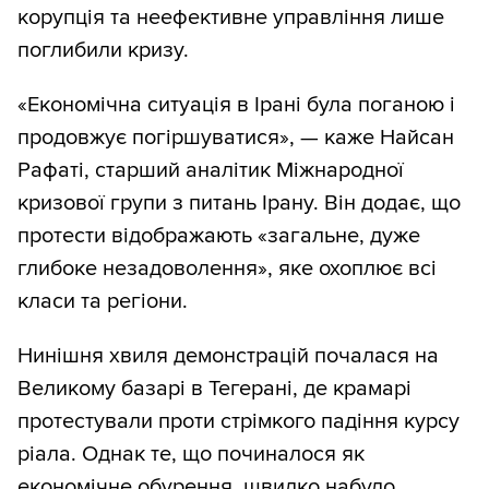
корупція та неефективне управління лише
поглибили кризу.
«Економічна ситуація в Ірані була поганою і
продовжує погіршуватися», — каже Найсан
Рафаті, старший аналітик Міжнародної
кризової групи з питань Ірану. Він додає, що
протести відображають «загальне, дуже
глибоке незадоволення», яке охоплює всі
класи та регіони.
Нинішня хвиля демонстрацій почалася на
Великому базарі в Тегерані, де крамарі
протестували проти стрімкого падіння курсу
ріала. Однак те, що починалося як
економічне обурення, швидко набуло