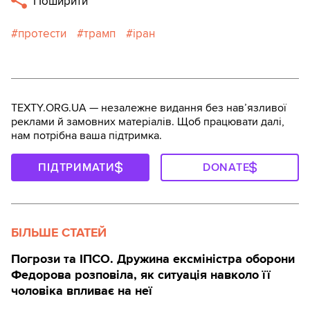
Поширити
протести
трамп
іран
TEXTY.ORG.UA — незалежне видання без навʼязливої
реклами й замовних матеріалів. Щоб працювати далі,
нам потрібна ваша підтримка.
ПІДТРИМАТИ
DONATE
БІЛЬШЕ СТАТЕЙ
Погрози та ІПСО. Дружина ексміністра оборони
Федорова розповіла, як ситуація навколо її
чоловіка впливає на неї