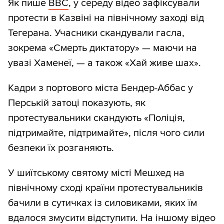
Як пише
BBC
, у середу відео зафіксували
протести в Казвіні на північному заході від
Тегерана. Учасники скандували гасла,
зокрема «Смерть диктатору» — маючи на
увазі Хаменеї, — а також «Хай живе шах».
Кадри з портового міста Бендер-Аббас у
Перській затоці показують, як
протестувальники скандують «Поліція,
підтримайте, підтримайте», після чого сили
безпеки їх розганяють.
У шиїтському святому місті Мешхед на
північному сході країни протестувальників
бачили в сутичках із силовиками, яких їм
вдалося змусити відступити. На іншому відео