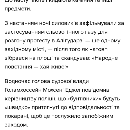
що наступають і кидають каміння та інші
предмети.
З настанням ночі силовиків зафільмували за
застосуванням сльозогінного газу для
розгону протесту в Алігударзі — ще одному
західному місті, — після того як натовп
зібрався на площі та скандував: «Народне
повстання — хай живе!»
Водночас голова судової влади
Голамхоссейн Мохсені Еджеї повідомив
керівництву поліції, що «бунтівники» будуть
«швидко» притягнуті до відповідальності та
покарані, щоб це послужило запобіжним
заходом.