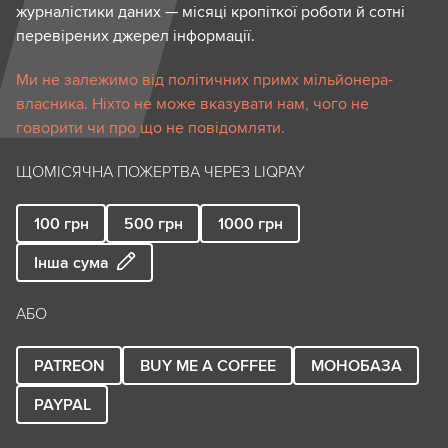
журналістики даних — місяці кропіткої роботи й сотні
перевірених джерел інформації.
Ми не залежимо від політичних примх мільйонера-
власника. Ніхто не може вказувати нам, чого не
говорити чи про що не повідомляти.
ЩОМІСЯЧНА ПОЖЕРТВА ЧЕРЕЗ LIQPAY
100
грн
500
грн
1000
грн
Інша сума
АБО
PATREON
BUY ME A COFFEE
МОНОБАЗА
PAYPAL