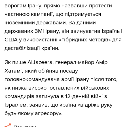
ворогам Ірану, прямо назвавши протести
частиною кампанії, що підтримується
іноземними державами. За даними
державних ЗМІ Ірану, він звинуватив Ізраїль і
США у використанні «гібридних методів» для
дестабілізації країни.
Як пише
AlJazeera
, генерал-майор Амір
Хатамі, який обійняв посаду
головнокомандувача армії Ірану після того,
як низка високопоставлених військових
командирів загинула в 12-денній війні з
Ізраїлем, заявив, що країна «відріже руку
будь-якому агресору».