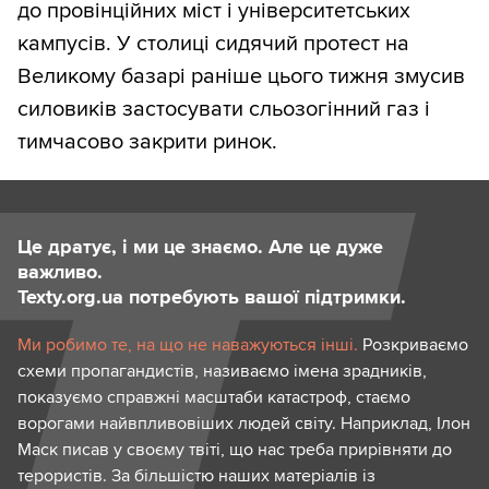
до провінційних міст і університетських
кампусів. У столиці сидячий протест на
Великому базарі раніше цього тижня змусив
силовиків застосувати сльозогінний газ і
тимчасово закрити ринок.
Це дратує, і ми це знаємо. Але це дуже
важливо.
Texty.org.ua потребують вашої підтримки.
Ми робимо те, на що не наважуються інші.
Розкриваємо
схеми пропагандистів, називаємо імена зрадників,
показуємо справжні масштаби катастроф, стаємо
ворогами найвпливовіших людей світу. Наприклад, Ілон
Маск писав у своєму твіті, що нас треба прирівняти до
терористів. За більшістю наших матеріалів із