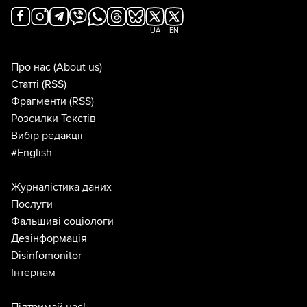
UA
EN
Про нас
(About us)
Статті
(RSS)
Фрагменти
(RSS)
Розсилки Текстів
Вибір редакції
#English
Журналістика даних
Послуги
Фальшиві соціологи
Дезінформація
Disinfomonitor
Інтернам
Підтримай нас!