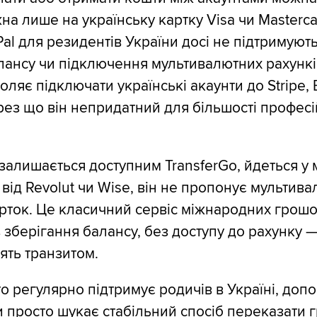
жна лише на українську картку Visa чи Masterc
Pal для резидентів України досі не підтримуют
лансу чи підключення мультивалютних рахункі
оляє підключати українські акаунти до Stripe, 
ерез що він непридатний для більшості профес
залишається доступним TransferGo, йдеться у м
 від Revolut чи Wise, він не пропонує мультив
арток. Це класичний сервіс міжнародних грош
з зберігання балансу, без доступу до рахунку 
ять транзитом.
то регулярно підтримує родичів в Україні, доп
 просто шукає стабільний спосіб переказати г