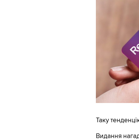
Таку тенденц
Видання нагад