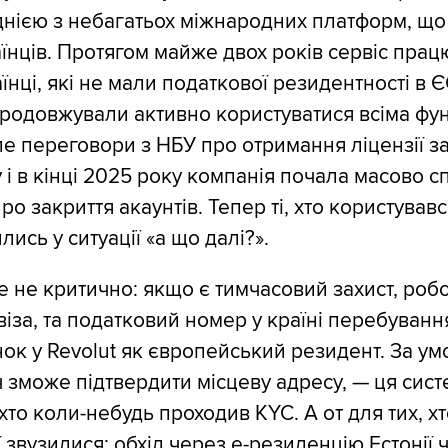
однією з небагатьох міжнародних платформ, що
аїнців. Протягом майже двох років сервіс прац
раїнці, які не мали податкової резидентності в Є
продовжували активно користуватися всіма фу
е переговори з НБУ про отримання ліцензії з
 і в кінці 2025 року компанія почала масово с
ро закриття акаунтів. Тепер ті, хто користувавс
ись у ситуації «а що далі?».
е не критично: якщо є тимчасовий захист, роб
віза, та податковий номер у країні перебуван
нок у Revolut як європейський резидент. За ум
 зможе підтвердити місцеву адресу, — ця сист
хто коли-небудь проходив KYC. А от для тих, х
ії звузилися: обхід через е-резиденцію Естонії