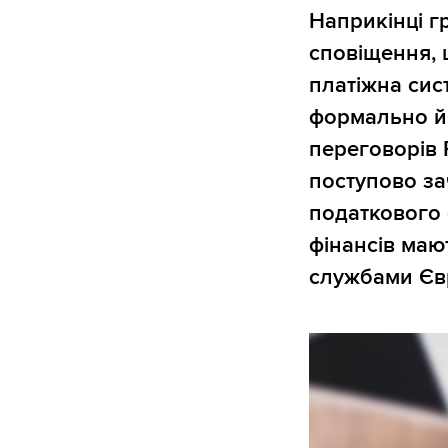
Наприкінці г
сповіщення, 
платіжна сис
формально й 
переговорів R
поступово за
податкового 
фінансів маю
службами Єв