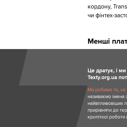
кордону, Tran
чи фінтех-заст
Менші плат
Це дратує, і м
Texty.org.ua п
Ми робимо те, на
називаємо імена 
найвпливовіших лю
прирівняти до тер
кропіткої роботи 