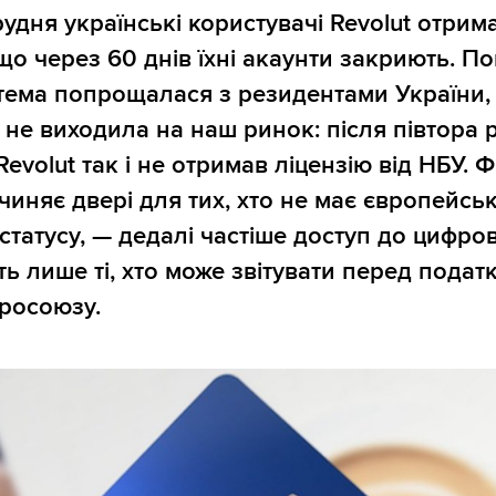
рудня українські користувачі Revolut отрим
що через 60 днів їхні акаунти закриють. П
тема попрощалася з резидентами України,
не виходила на наш ринок: після півтора 
evolut так і не отримав ліцензію від НБУ. Фі
чиняє двері для тих, хто не має європейсь
статусу, — дедалі частіше доступ до цифро
ть лише ті, хто може звітувати перед пода
росоюзу.