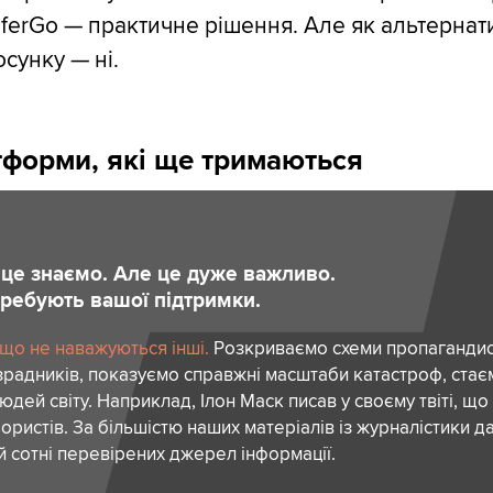
sferGo — практичне рішення. Але як альтернат
осунку — ні.
форми, які ще тримаються
и це знаємо. Але це дуже важливо.
отребують вашої підтримки.
 що не наважуються інші.
Розкриваємо схеми пропагандист
зрадників, показуємо справжні масштаби катастроф, ста
дей світу. Наприклад, Ілон Маск писав у своєму твіті, що
ористів. За більшістю наших матеріалів із журналістики да
й сотні перевірених джерел інформації.