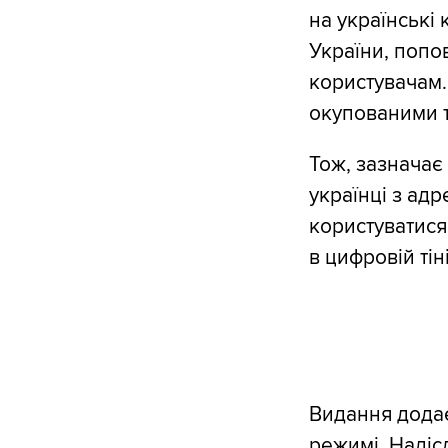
на українські 
України, попо
користувачам.
окупованими т
Тож, зазначає 
українці з ад
користуватися
в цифровій ті
Видання додає
режимі. Надіс