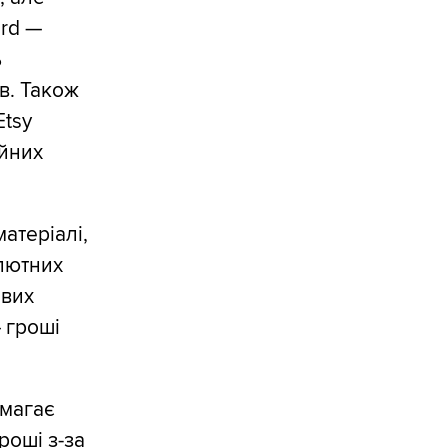
ard —
ь
в. Також
Etsy
ійних
атеріалі,
алютних
ових
— гроші
омагає
роші з-за