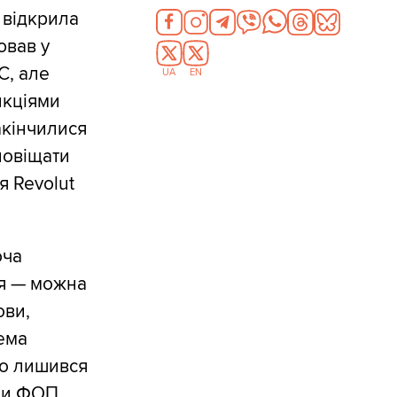
 відкрила
ював у
С, але
UA
EN
нкціями
акінчилися
повіщати
я Revolut
оча
ня — можна
ови,
ема
то лишився
 чи ФОП