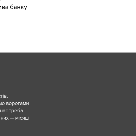
ива банку
ів,
ємо ворогами
 нас треба
них — місяці