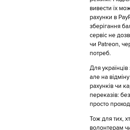
вивести їх мо
рахунки в Pay
зберігання ба
сервіс не дозв
чи Patreon, ч
потреб.
Для українців 
але на відміну
рахунків чи к
переказів: бе
просто проход
Тож для тих, х
волонтерам чи