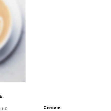
в.
Стежити:
ння