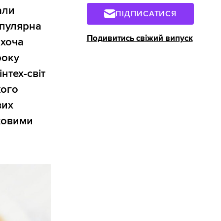
али
ПІДПИСАТИСЯ
опулярна
Подивитись свіжий випуск
 хоча
року
нтех-світ
кого
вих
тковими