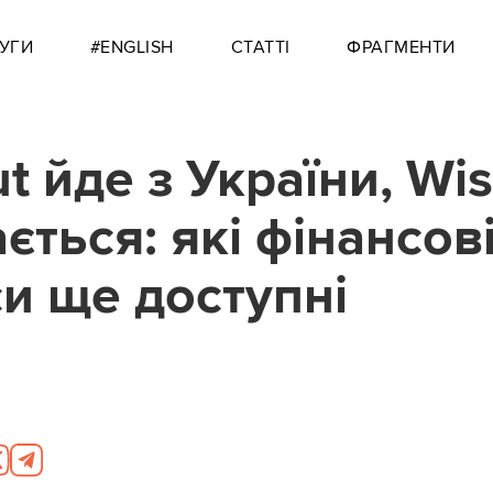
УГИ
#ENGLISH
СТАТТІ
ФРАГМЕНТИ
t йде з України, Wi
ється: які фінансов
си ще доступні
2