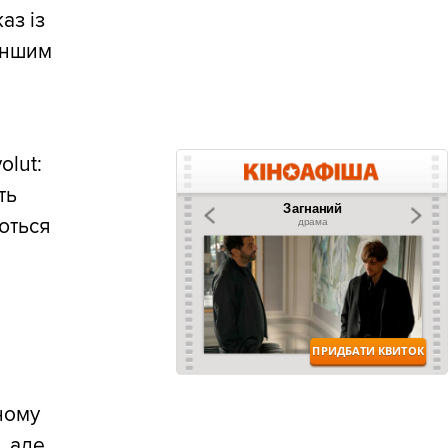
аз із
 іншим
olut:
ть
ються
ному
, але