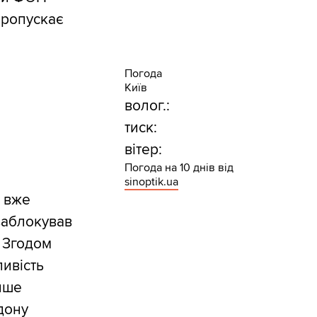
 пропускає
Погода
Київ
волог.:
тиск:
вітер:
Погода на 10 днів від
sinoptik.ua
е вже
заблокував
. Згодом
ливість
лише
дону