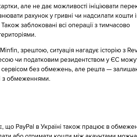
картки, але не дає можливості ініціювати перек
внювати рахунок у гривні чи надсилати кошти
 Також заблоковані всі операції з тимчасово
ериторіями.
Minfin, зрештою, ситуація нагадує історію з Rev
ресою чи податковим резидентством у ЄС можу
 сервісом без обмежень, але решта — залиша
ні з обмеженнями.
, що PayPal в Україні також працює в обмеже
лати або отримати кошти між акаунтами можна