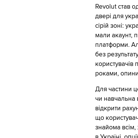
Revolut став 
двері для укр
сірій зоні: ук
мали акаунт, 
платформи. Ал
без результату
користувачів п
роками, опинил
Для частини ц
чи навчальна 
відкрити раху
що користувач
знайома всім, 
в Україні, опц