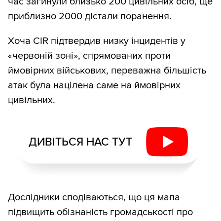
час загинули близько 200 цивільних осіб, ще
приблизно 2000 дістали поранення.
Хоча CIR підтвердив низку інцидентів у
«червоній зоні», спрямованих проти
ймовірних військових, переважна більшість
атак була націлена саме на ймовірних
цивільних.
ДИВІТЬСЯ НАС ТУТ
Дослідники сподіваються, що ця мапа
підвищить обізнаність громадськості про