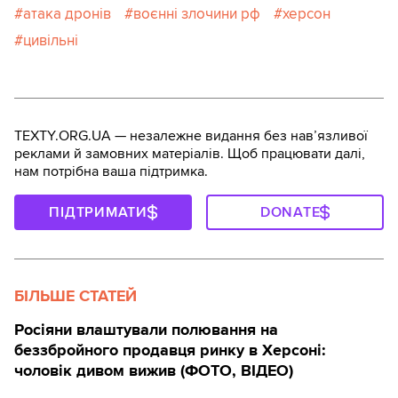
атака дронів
воєнні злочини рф
херсон
цивільні
TEXTY.ORG.UA — незалежне видання без навʼязливої
реклами й замовних матеріалів. Щоб працювати далі,
нам потрібна ваша підтримка.
ПІДТРИМАТИ
DONATE
БІЛЬШЕ СТАТЕЙ
Росіяни влаштували полювання на
беззбройного продавця ринку в Херсоні:
чоловік дивом вижив (ФОТО, ВІДЕО)