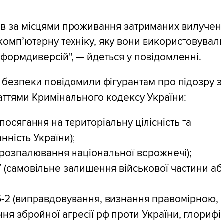
ів за місцями проживання затриманих вилуче
комп’ютерну техніку, яку вони використовувал
формдиверсій", — йдеться у повідомленні.
 безпеки повідомили фігурантам про підозру 
аттями Кримінального кодексу України:
10 (посягання на територіальну цілісність та
нність України);
61 (розпалювання національної ворожнечі);
407 (самовільне залишення військової частини а
436-2 (виправдовування, визнання правомірною,
ня збройної агресії рф проти України, глорифік