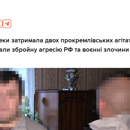
ки затримала двох прокремлівських агітато
ли збройну агресію РФ та воєнні злочини 