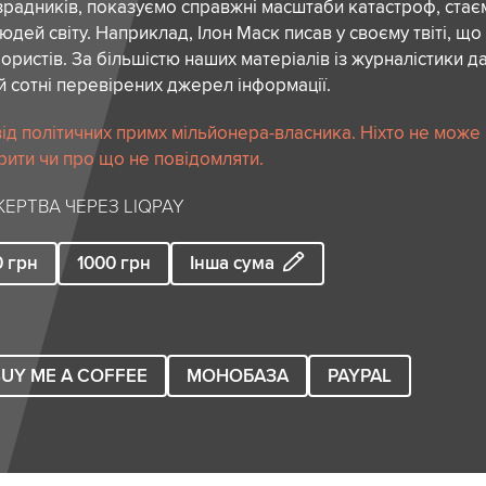
зрадників, показуємо справжні масштаби катастроф, ста
дей світу. Наприклад, Ілон Маск писав у своєму твіті, що
ористів. За більшістю наших матеріалів із журналістики да
й сотні перевірених джерел інформації.
ід політичних примх мільйонера-власника. Ніхто не може
рити чи про що не повідомляти.
ЕРТВА ЧЕРЕЗ LIQPAY
0
грн
1000
грн
Інша сума
UY ME A COFFEE
МОНОБАЗА
PAYPAL