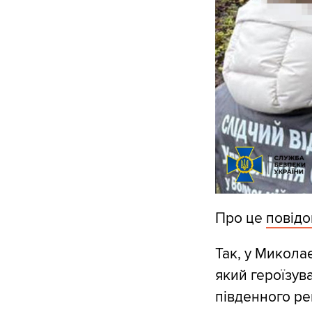
Про це
повід
Так, у Миколає
який героїзува
південного ре