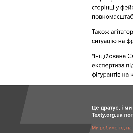
сторінці у фей
повномасштаб
Також агітато
ситуацію на ф
"Ініційована 
експертиза пі
фігурантів на 
Це дратує, і м
Texty.org.ua п
Ми робимо те, на