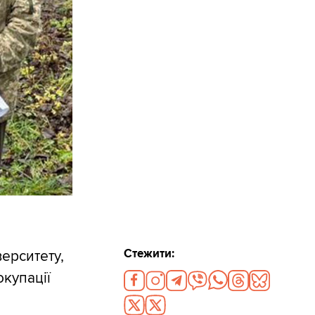
Стежити:
верситету,
окупації