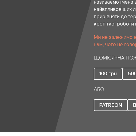
називаємо імена 
найвпливовіших лю
прирівняти до тер
кропіткої роботи 
Ми не залежимо в
нам, чого не гово
ЩОМІСЯЧНА ПОЖ
100
грн
50
АБО
PATREON
B