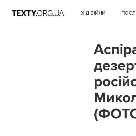
ХІД ВІЙНИ
ПОСЛ
Аспіра
дезер
російс
Микол
(ФОТ