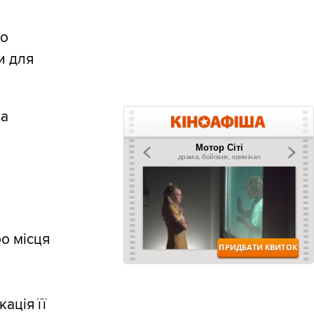
но
и для
за
бо місця
ація її