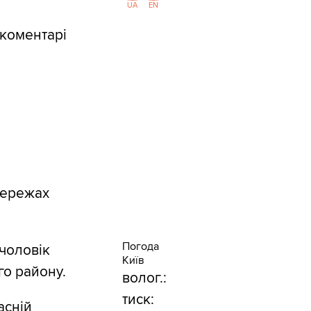
UA
EN
 коментарі
мережах
Погода
 чоловік
Київ
о району.
волог.:
тиск:
асній