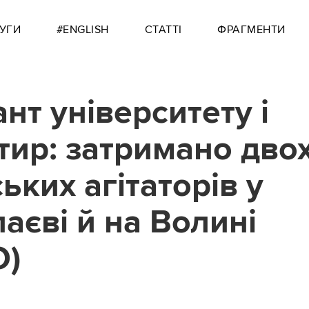
УГИ
#ENGLISH
СТАТТІ
ФРАГМЕНТИ
нт університету і
тир: затримано дво
ьких агітаторів у
аєві й на Волині
О)