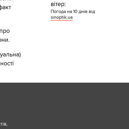
вітер:
факт
Погода на 10 днів від
sinoptik.ua
 про
они.
туальна)
ності
ів,