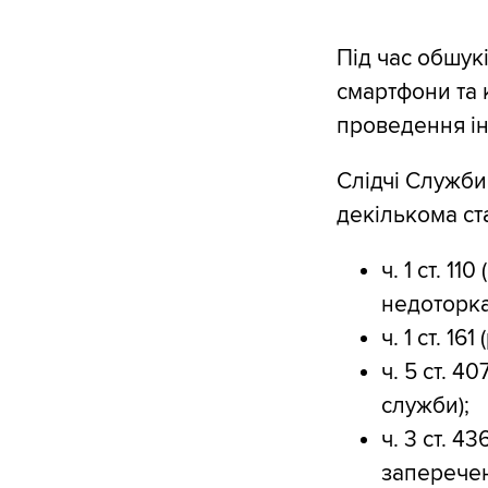
Під час обшук
смартфони та 
проведення ін
Слідчі Служби
декількома ст
ч. 1 ст. 1
недоторка
ч. 1 ст. 1
ч. 5 ст. 
служби);
ч. 3 ст. 
заперечен