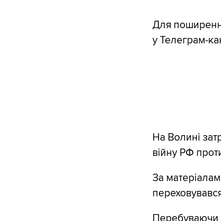
Для поширення
у Телеграм-ка
На Волині зат
війну РФ прот
За матеріалами
переховувався
Перебуваючи в