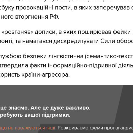
сбуку провокаційні пости, в яких заперечував 
ного вторгнення РФ.
р «розганяв» дописи, в яких поширював фейки
ронті, та намагався дискредитувати Сили обор
Службою безпеки лінгвістична (семантико-текс
дтвердила факти інформаційно-підривної діяль
користь країни-агресора.
и це знаємо. Але це дуже важливо.
отребують вашої підтримки.
 що не наважуються інші.
Розкриваємо схеми пропагандист