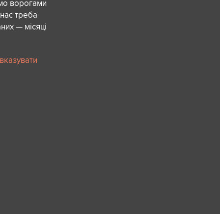
ємо ворогами
 нас треба
них — місяці
 вказувати