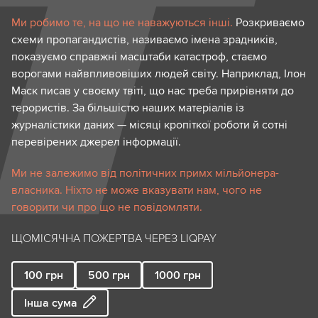
Ми робимо те, на що не наважуються інші.
Розкриваємо
схеми пропагандистів, називаємо імена зрадників,
показуємо справжні масштаби катастроф, стаємо
ворогами найвпливовіших людей світу. Наприклад, Ілон
Маск писав у своєму твіті, що нас треба прирівняти до
терористів. За більшістю наших матеріалів із
журналістики даних — місяці кропіткої роботи й сотні
перевірених джерел інформації.
Ми не залежимо від політичних примх мільйонера-
власника. Ніхто не може вказувати нам, чого не
говорити чи про що не повідомляти.
ЩОМІСЯЧНА ПОЖЕРТВА ЧЕРЕЗ LIQPAY
100
грн
500
грн
1000
грн
Інша сума