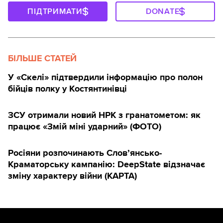
ПІДТРИМАТИ
DONATE
БІЛЬШЕ СТАТЕЙ
У «Скелі» підтвердили інформацію про полон
бійців полку у Костянтинівці
ЗСУ отримали новий НРК з гранатометом: як
працює «Змій міні ударний» (ФОТО)
Росіяни розпочинають Слов’янсько-
Краматорську кампанію: DeepState відзначає
зміну характеру війни (КАРТА)