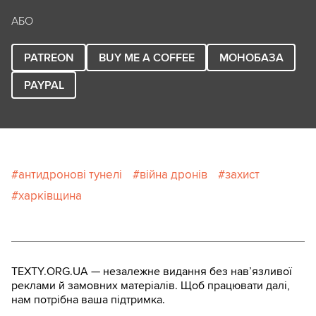
АБО
PATREON
BUY ME A COFFEE
МОНОБАЗА
PAYPAL
антидронові тунелі
війна дронів
захист
харківщина
TEXTY.ORG.UA — незалежне видання без навʼязливої
реклами й замовних матеріалів. Щоб працювати далі,
нам потрібна ваша підтримка.