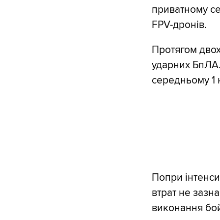
приватному се
FPV-дронів.
Протягом двох
ударних БпЛА.
середньому 1 
Попри інтенси
втрат не зазн
виконання бой