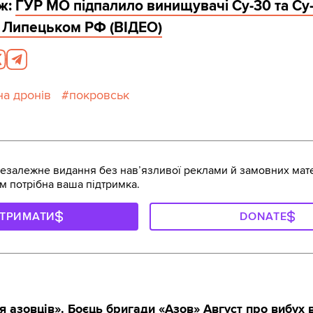
ож:
ГУР МО підпалило винищувачі Су-30 та Су-
д Липецьком РФ (ВІДЕО)
на дронів
покровськ
залежне видання без навʼязливої реклами й замовних мате
м потрібна ваша підтримка.
ДТРИМАТИ
DONATE
я азовців». Боєць бригади «Азов» Август про вибух в