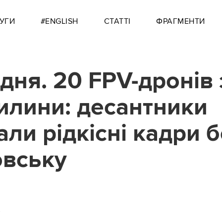
УГИ
#ENGLISH
СТАТТІ
ФРАГМЕНТИ
 дня. 20 FPV-дронів 
вилини: десантники
ли рідкісні кадри б
вську
0