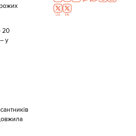
орожих
UA
EN
е 20
– у
есантників
одовжила