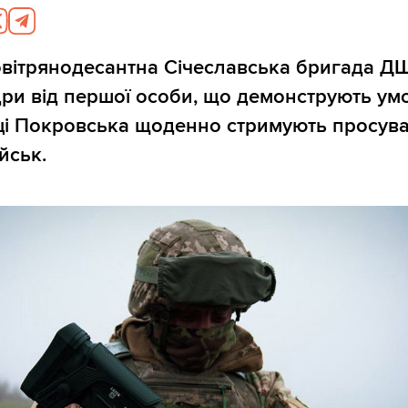
овітрянодесантна Січеславська бригада Д
ри від першої особи, що демонструють умо
ці Покровська щоденно стримують просув
йськ.