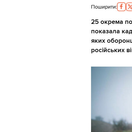
Поширити
:
25 окрема п
показала кад
яких оборон
російських ві