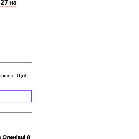
27 на
ріалів. Щоб
 Оленівці й