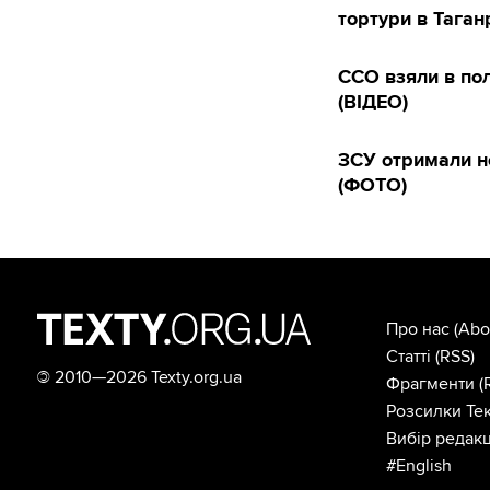
тортури в Таган
ССО взяли в пол
(ВІДЕО)
ЗСУ отримали н
(ФОТО)
Про нас
(Abo
Статті
(RSS)
©
2010—2026 Texty.org.ua
Фрагменти
(
Розсилки Тек
Вибір редакц
#English