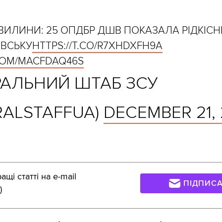
 ХВИЛИНИ: 25 ОПДБР ДШВ ПОКАЗАЛА РІДКІСН
ОВСЬКУ
HTTPS://T.CO/R7XHDXFH9A
.COM/MACFDAQ46S
РАЛЬНИЙ ШТАБ ЗСУ
RALSTAFFUA)
DECEMBER 21,
щі статті на e-mail
ПІДПИС
)