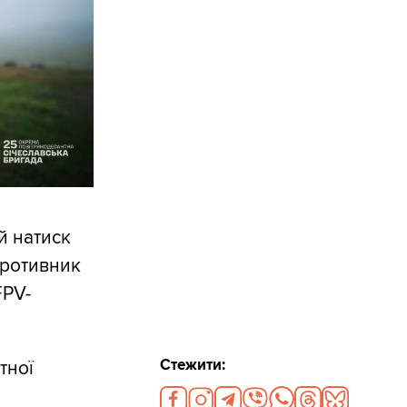
й натиск
противник
FPV-
Стежити:
тної