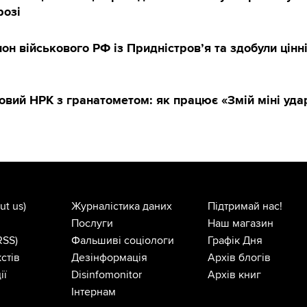
розі
он військового РФ із Придністров’я та здобули цінні
овий НРК з гранатометом: як працює «Змій міні уда
ut us)
Журналістика даних
Підтримай нас!
Послуги
Наш магазин
RSS)
Фальшиві соціологи
Графік Дня
стів
Дезінформація
Архів блогів
ії
Disinfomonitor
Архів книг
Інтернам