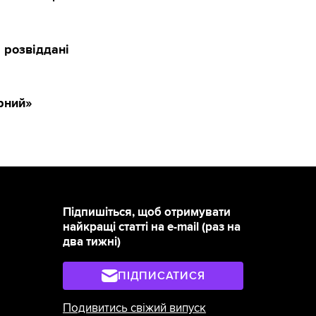
 розвіддані
рний»
Підпишіться, щоб отримувати
найкращі статті на e-mail (раз на
два тижні)
ПІДПИСАТИСЯ
Подивитись свіжий випуск