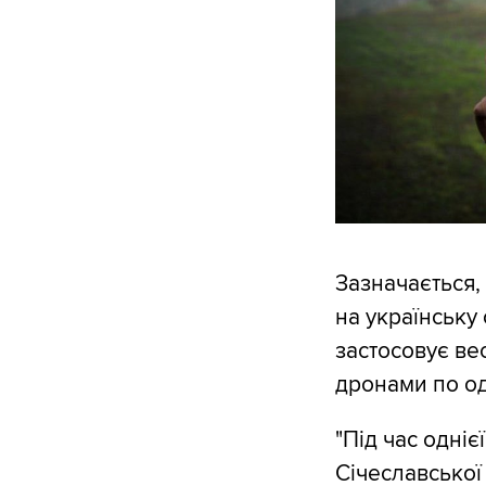
Зазначається,
на українську
застосовує ве
дронами по од
"Під час одніє
Січеславської