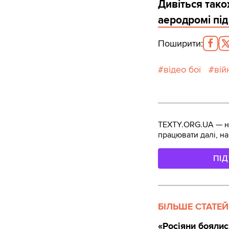
Дивіться так
аеродромі пі
Поширити
:
відео бої
вій
TEXTY.ORG.UA — не
працювати далі, на
ПІ
БІЛЬШЕ СТАТЕЙ
«Росіяни боялис