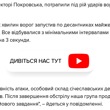
кторі Покровська, потрапили під рій ударів в
 хвилин ворог запустив по десантниках майж
 Все відбувалися з мінімальними інтервалами 
на 3 секунди.
ДИВІТЬСЯ НАС ТУТ
вність атаки, особовий склад січеславських д
ав. Після завершення обстрілу наша група пр
ового завдання", – йдеться у повідомленні.