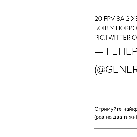
20 FPV ЗА 2
БОЇВ У ПОКР
PIC.TWITTER
— ГЕНЕ
(@GENE
Отримуйте найкра
(раз на два тижні