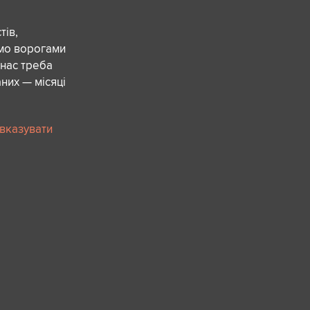
ів,
ємо ворогами
 нас треба
них — місяці
 вказувати