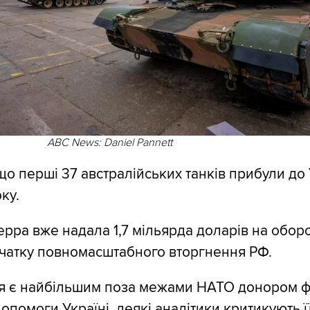
ABC News: Daniel Pannett
що перші 37 австралійських танків прибули до 
ку.
рра вже надала 1,7 мільярда доларів на обор
очатку повномасштабного вторгнення РФ.
ія є найбільшим поза межами НАТО донором ф
допомоги Україні, деякі аналітики критикують її