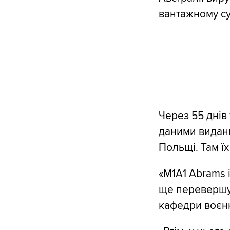
вантажному су
Через 55 днів
даними виданн
Польщі. Там їх
«M1A1 Abrams і
ще перевершує
кафедри воєн