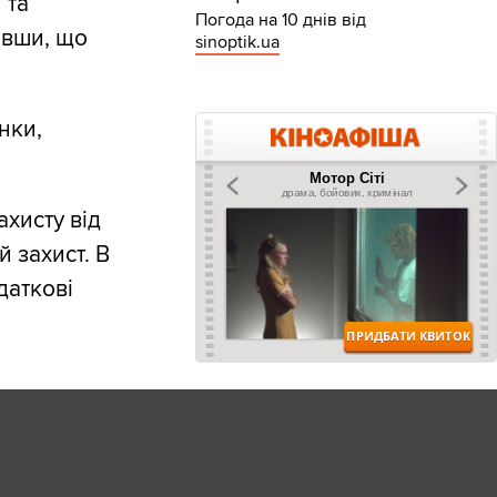
 та
Погода на 10 днів від
чивши, що
sinoptik.ua
нки,
ахисту від
 захист. В
даткові