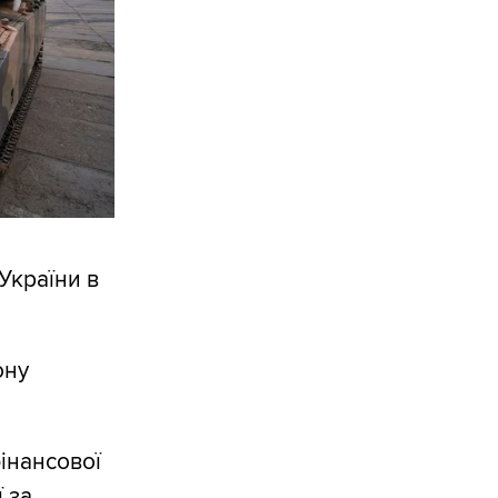
України в
ону
інансової
 за