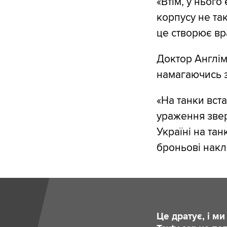
«Втім, у нього
корпусу не так
це створює вра
Доктор Англім 
намагаючись за
«На танки вст
ураження зверх
Україні на тан
броньові накла
Це дратує, і м