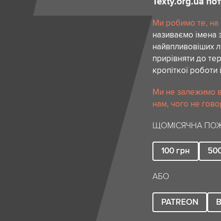
Texty.org.ua п
Ми робимо те, на
називаємо імена 
найвпливовіших лю
прирівняти до тер
кропіткої роботи 
Ми не залежимо в
нам, чого не гово
ЩОМІСЯЧНА ПОЖ
100
грн
50
АБО
PATREON
B