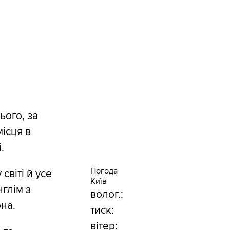
ього, за
ісця в
.
Погода
світі й усе
Київ
глім з
волог.:
на.
тиск:
вітер: