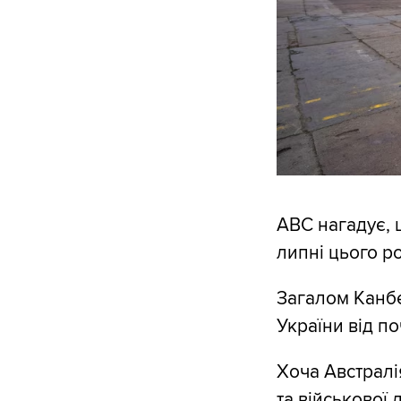
ABC нагадує, 
липні цього ро
Загалом Канбе
України від п
Хоча Австрал
та військової 