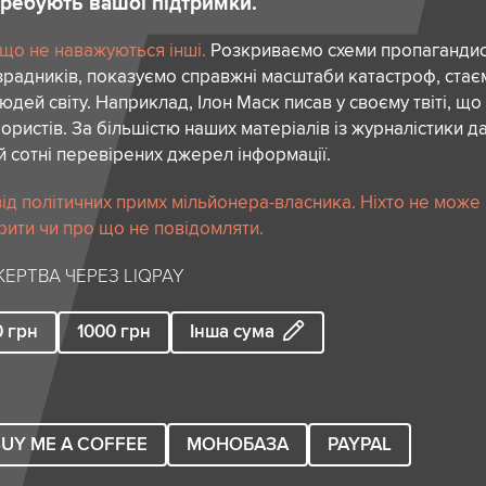
отребують вашої підтримки.
 що не наважуються інші.
Розкриваємо схеми пропагандист
зрадників, показуємо справжні масштаби катастроф, ста
дей світу. Наприклад, Ілон Маск писав у своєму твіті, що
ористів. За більшістю наших матеріалів із журналістики да
й сотні перевірених джерел інформації.
ід політичних примх мільйонера-власника. Ніхто не може
рити чи про що не повідомляти.
ЕРТВА ЧЕРЕЗ LIQPAY
0
грн
1000
грн
Інша сума
UY ME A COFFEE
МОНОБАЗА
PAYPAL