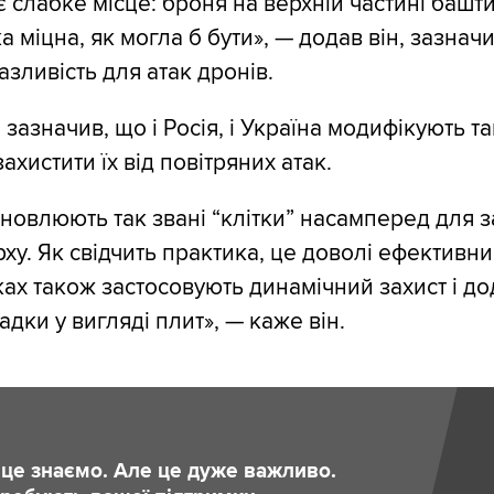
 є слабке місце: броня на верхній частині башти
а міцна, як могла б бути», — додав він, зазна
зливість для атак дронів.
зазначив, що і Росія, і Україна модифікують та
хистити їх від повітряних атак.
ановлюють так звані “клітки” насамперед для з
у. Як свідчить практика, це доволі ефективний
ках також застосовують динамічний захист і до
дки у вигляді плит», — каже він.
и це знаємо. Але це дуже важливо.