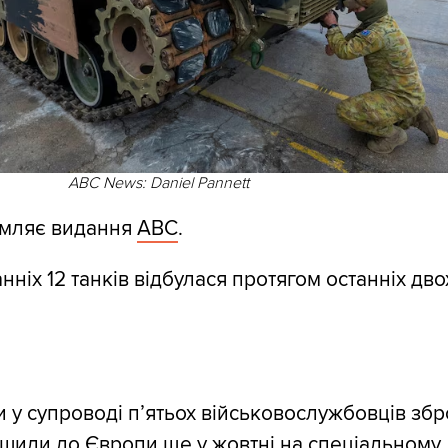
ABC News: Daniel Pannett
омляє видання
ABC
.
ніх 12 танків відбулася протягом останніх дво
 у супроводі п’ятьох військовослужбовців зб
ушили до Європи ще у жовтні на спеціальному