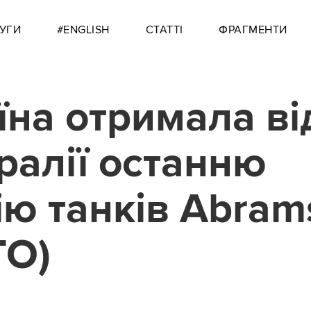
УГИ
#ENGLISH
СТАТТІ
ФРАГМЕНТИ
їна отримала ві
ралії останню
ію танків Abram
ТО)