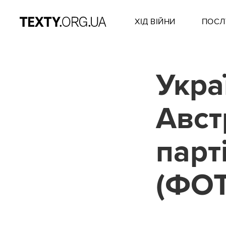
ХІД ВІЙНИ
ПОСЛ
Укра
Авст
парт
(ФО