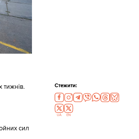
Стежити:
х тижнів.
UA
EN
ройних сил