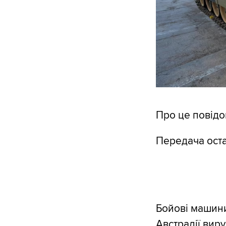
Про це повід
Передача остан
Бойові машини
Австралії вир