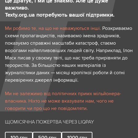
Це дратує, і ми це знаємо. Але це дуже
важливо.
Texty.org.ua потребують вашої підтримки.
Ми робимо те, на що не наважуються інші.
Розкриваємо
схеми пропагандистів, називаємо імена зрадників,
показуємо справжні масштаби катастроф, стаємо
ворогами найвпливовіших людей світу. Наприклад, Ілон
Маск писав у своєму твіті, що нас треба прирівняти до
терористів. За більшістю наших матеріалів із
журналістики даних — місяці кропіткої роботи й сотні
перевірених джерел інформації.
Ми не залежимо від політичних примх мільйонера-
власника. Ніхто не може вказувати нам, чого не
говорити чи про що не повідомляти.
ЩОМІСЯЧНА ПОЖЕРТВА ЧЕРЕЗ LIQPAY
100
грн
500
грн
1000
грн