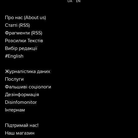
UA
EN
Про нас
(About us)
Статті
(RSS)
Фрагменти
(RSS)
Розсилки Текстів
Вибір редакції
#English
Журналістика даних
Послуги
Фальшиві соціологи
Дезінформація
Disinfomonitor
Інтернам
Підтримай нас!
Наш магазин