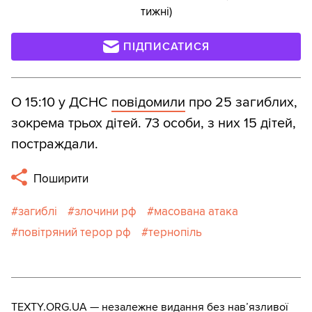
тижні)
ПІДПИСАТИСЯ
О 15:10 у ДСНС
повідомили
про 25 загиблих,
зокрема трьох дітей. 73 особи, з них 15 дітей,
постраждали.
Поширити
загиблі
злочини рф
масована атака
повітряний терор рф
тернопіль
TEXTY.ORG.UA — незалежне видання без навʼязливої