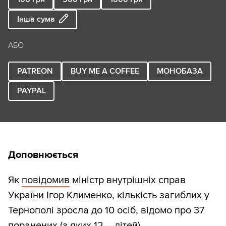
Інша сума
АБО
PATREON
BUY ME A COFFEE
МОНОБАЗА
PAYPAL
Доповнюється
Як
повідомив
міністр внутрішніх справ
України Ігор Клименко, кількість загиблих у
Тернополі зросла до 10 осіб, відомо про 37
поранених (з яких 12 – дітей).