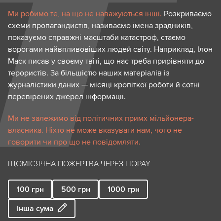
Ми робимо те, на що не наважуються інші.
Розкриваємо
схеми пропагандистів, називаємо імена зрадників,
показуємо справжні масштаби катастроф, стаємо
ворогами найвпливовіших людей світу. Наприклад, Ілон
Маск писав у своєму твіті, що нас треба прирівняти до
терористів. За більшістю наших матеріалів із
журналістики даних — місяці кропіткої роботи й сотні
перевірених джерел інформації.
Ми не залежимо від політичних примх мільйонера-
власника. Ніхто не може вказувати нам, чого не
говорити чи про що не повідомляти.
ЩОМІСЯЧНА ПОЖЕРТВА ЧЕРЕЗ LIQPAY
100
грн
500
грн
1000
грн
Інша сума