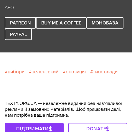
АБО
PATREON
BUY ME A COFFEE
МОНОБАЗА
PAYPAL
вибори
зеленський
опозиція
тиск влади
TEXTY.ORG.UA — незалежне видання без навʼязливої
реклами й замовних матеріалів. Щоб працювати далі,
нам потрібна ваша підтримка.
ПІДТРИМАТИ
DONATE