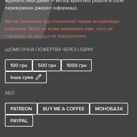
журналістики даних — місяці кропіткої роботи й сотні
перевірених джерел інформації.
Ми не залежимо від політичних примх мільйонера-
власника. Ніхто не може вказувати нам, чого не
говорити чи про що не повідомляти.
ЩОМІСЯЧНА ПОЖЕРТВА ЧЕРЕЗ LIQPAY
100
грн
500
грн
1000
грн
Інша сума
АБО
PATREON
BUY ME A COFFEE
МОНОБАЗА
PAYPAL