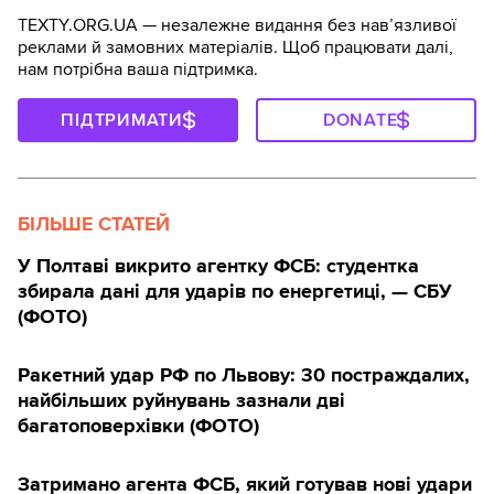
TEXTY.ORG.UA — незалежне видання без навʼязливої
реклами й замовних матеріалів. Щоб працювати далі,
нам потрібна ваша підтримка.
ПІДТРИМАТИ
DONATE
БІЛЬШЕ СТАТЕЙ
У Полтаві викрито агентку ФСБ: студентка
збирала дані для ударів по енергетиці, — СБУ
(ФОТО)
Ракетний удар РФ по Львову: 30 постраждалих,
найбільших руйнувань зазнали дві
багатоповерхівки (ФОТО)
Затримано агента ФСБ, який готував нові удари