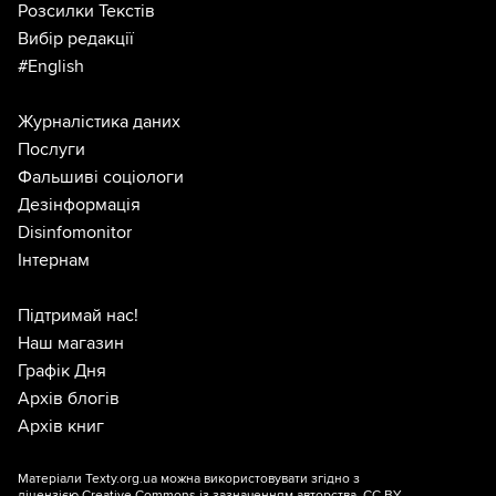
Розсилки Текстів
Вибір редакції
#English
Журналістика даних
Послуги
Фальшиві соціологи
Дезінформація
Disinfomonitor
Інтернам
Підтримай нас!
Наш магазин
Графік Дня
Архів блогів
Архів книг
Матеріали Texty.org.ua можна використовувати згідно з
ліцензією
Creative Commons із зазначенням авторства, CC BY